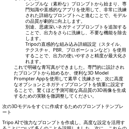
シンプルな（素朴な）プロンプトから始まり、専
門知識や直感的なアプリを使用して、非常に洗練
された詳細なプロンプトへと進むことで、モデル
の品質が劇的に向上します。
別途、思慮深いネガティブプロンプトを追加する
ことで、出力をさらに洗練し、不要な機能を除去
します。
Tripoの直感的な組み込み詳細設定（スタイル、
テクスチャ、PBR、プロポーションなど）を使用
することで、出力の使いやすさと精度が最大化さ
れます。
これで明確な青写真ができました。専門的に設計され
たプロンプトから始めるか、便利な
3D Model
Prompter App
を使用して素早く洗練させ、次に高度
なオプションとネガティブプロンプトを慎重に設定す
ることで、驚くほど予測可能な高品質の3D画像を生成
するための実験を微調整してください。
次の3Dモデルをすぐに作成するためのプロンプトテンプレ
ート
Tripo AIで強力なプロンプトを作成し、高度な設定を活用す
ることについて多くのことを説明しました。次に、これらの