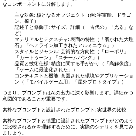
なコンポーネントに分解します。
主な対象: 核となるオブジェクト（例: 宇宙船、ドラゴ
ン、椅子）
記述子と修飾子: サイズ、詳細（「古代の」「光る」な
ど）
マテリアルとテクスチャ: 表面の特性（「磨かれた大理
石」「ヘアライン加工されたアルミニウム」）
スタイルとジャンル: 芸術的な方向性（「ローポリ」
「カートゥーン」「スチームパンク」）
品質と技術仕様: 精度に関する手がかり（「高解像度」
「ゲームに最適化された」）
コンテキストと機能: 意図された環境やアプリケーショ
ン（「モバイルゲーム用」「屋外プロトタイプ」）
つまり、プロンプトはAIの出力に深く影響します。詳細かつ
意図的であることが重要です。
素朴なプロンプトと設計されたプロンプト: 実世界の比較
素朴なプロンプトと慎重に設計されたプロンプトがどのよう
に比較されるかを理解するために、実際のシナリオを見てみ
ましょう。