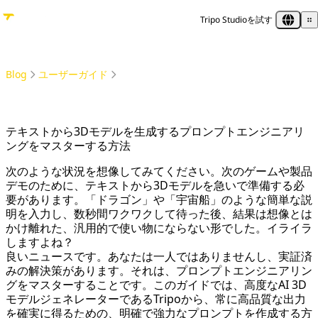
Tripo Studioを試す
Blog
ユーザーガイド
テキストから3Dモデルを生成するプロンプトエンジニアリングをマスターする方法
テキストから3Dモデルを生成するプロンプトエンジニアリ
ングをマスターする方法
次のような状況を想像してみてください。次のゲームや製品
デモのために、テキストから3Dモデルを急いで準備する必
要があります。「ドラゴン」や「宇宙船」のような簡単な説
明を入力し、数秒間ワクワクして待った後、結果は想像とは
かけ離れた、汎用的で使い物にならない形でした。イライラ
しますよね？
良いニュースです。あなたは一人ではありませんし、実証済
みの解決策があります。それは、プロンプトエンジニアリン
グをマスターすることです。このガイドでは、高度なAI 3D
モデルジェネレーターであるTripoから、常に高品質な出力
を確実に得るための、明確で強力なプロンプトを作成する方