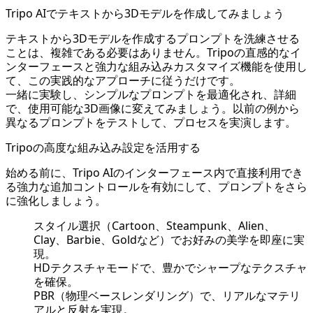
Tripo AIでテキストから3Dモデルを作成してみましょう
テキストから3Dモデルを作成するプロンプトを洗練させる
ことは、複雑である必要はありません。Tripoの直感的なイ
ンターフェースと強力な組み込みカスタマイズ機能を使用し
て、この実践的なアプローチに従うだけです。
一緒に実験し、シンプルなプロンプトを最適化され、詳細
で、使用可能な3D画像に変えてみましょう。以前の例から
異なるプロンプトをテストして、プロセスを実演します。
Tripoの高度な組み込み設定を活用する
始める前に、Tripo AIのインターフェース内で直接利用でき
る強力な追加コントロールを有効にして、プロンプトをさら
に強化しましょう。
スタイル選択（Cartoon、Steampunk、Alien、
Clay、Barbie、Goldなど）でお好みの美学を即座に実
現。
HDテクスチャモードで、豊かでシャープなテクスチャ
を確保。
PBR（物理ベースレンダリング）で、リアルなマテリ
アルと反射を実現。