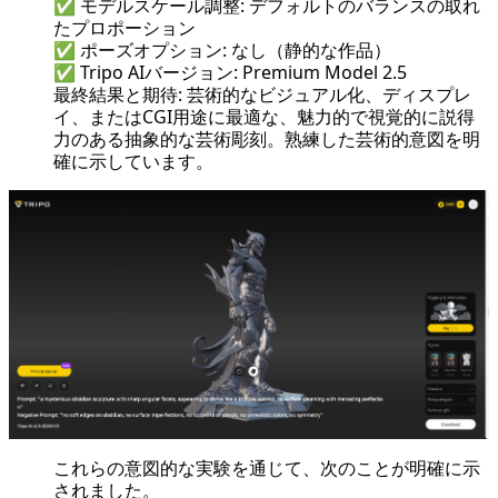
✅ モデルスケール調整: デフォルトのバランスの取れ
たプロポーション
✅ ポーズオプション: なし（静的な作品）
✅ Tripo AIバージョン: Premium Model 2.5
最終結果と期待: 芸術的なビジュアル化、ディスプレ
イ、またはCGI用途に最適な、魅力的で視覚的に説得
力のある抽象的な芸術彫刻。熟練した芸術的意図を明
確に示しています。
これらの意図的な実験を通じて、次のことが明確に示
されました。