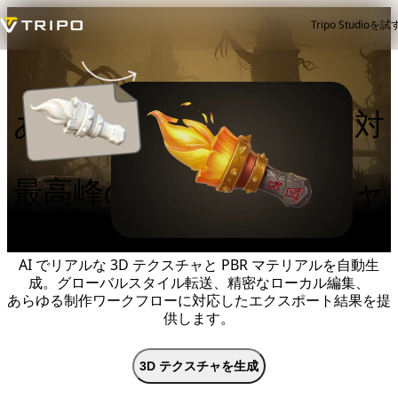
Tripo Studioを試
あらゆるワークフローに対
応する、
最高峰の AI 3D テクスチャ
ジェネレーター
AI でリアルな 3D テクスチャと PBR マテリアルを自動生
成。グローバルスタイル転送、精密なローカル編集、
あらゆる制作ワークフローに対応したエクスポート結果を提
供します。
3D テクスチャを生成