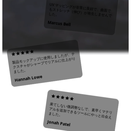
UV マッピングが非常に良好で、曲面で
もストレッチ（伸び）が発生しませんで
した。
Marcus Bell
製品モックアップに使用しましたが、テ
クスチャがシャープでリアルに仕上がり
ました。
Hannah Lowe
果てしない微調整なしで、素早くマテリ
アルを追加できるツールにやっと出会え
ました。
Jonah Patel