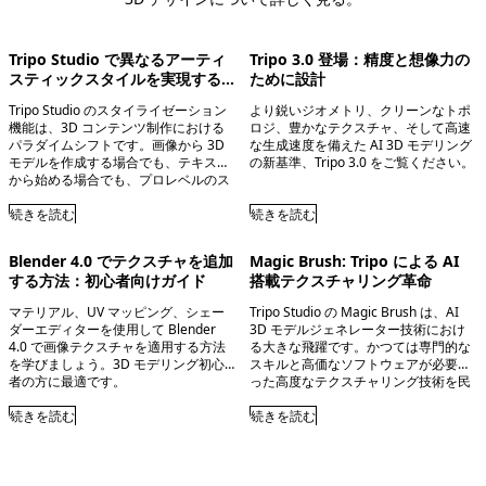
Tripo Studio で異なるアーティ
Tripo 3.0 登場：精度と想像力の
スティックスタイルを実現する方
ために設計
法
Tripo Studio のスタイライゼーション
より鋭いジオメトリ、クリーンなトポ
機能は、3D コンテンツ制作における
ロジ、豊かなテクスチャ、そして高速
パラダイムシフトです。画像から 3D
な生成速度を備えた AI 3D モデリング
モデルを作成する場合でも、テキスト
の新基準、Tripo 3.0 をご覧ください。
から始める場合でも、プロレベルのス
タイルを瞬時に適用できることは、無
限の創造性を切り拓きます。
続きを読む
続きを読む
Blender 4.0 でテクスチャを追加
Magic Brush: Tripo による AI
する方法：初心者向けガイド
搭載テクスチャリング革命
マテリアル、UV マッピング、シェー
Tripo Studio の Magic Brush は、AI
ダーエディターを使用して Blender
3D モデルジェネレーター技術におけ
4.0 で画像テクスチャを適用する方法
る大きな飛躍です。かつては専門的な
を学びましょう。3D モデリング初心
スキルと高価なソフトウェアが必要だ
者の方に最適です。
った高度なテクスチャリング技術を民
主化します。
続きを読む
続きを読む