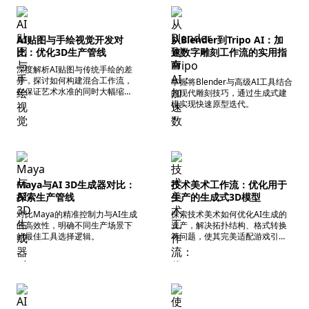
AI贴图与手绘视觉开发对
从Blender到Tripo AI：加
比：优化3D生产管线
速数字雕刻工作流的实用指
南
深度解析AI贴图与传统手绘的差
异，探讨如何构建混合工作流，
掌握将Blender与高级AI工具结合
在保证艺术水准的同时大幅缩短
的现代雕刻技巧，通过生成式建
资产生产周期。
模实现快速原型迭代。
Maya与AI 3D生成器对比：
技术美术工作流：优化用于
探索生产管线
生产的生成式3D模型
对比Maya的精准控制力与AI生成
探索技术美术如何优化AI生成的
的高效性，明确不同生产场景下
资产，解决拓扑结构、格式转换
的最佳工具选择逻辑。
等问题，使其完美适配游戏引
擎。