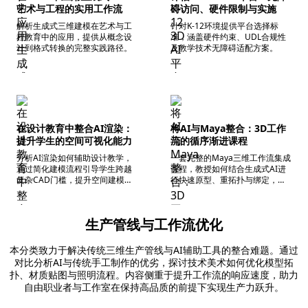
艺术与工程的实用工作流
碍访问、硬件限制与实施
解析生成式三维建模在艺术与工
针对K-12环境提供平台选择标
程教育中的应用，提供从概念设
准，涵盖硬件约束、UDL合规性
计到格式转换的完整实践路径。
及教学技术无障碍适配方案。
在设计教育中整合AI渲染：
将AI与Maya整合：3D工作
提升学生的空间可视化能力
流的循序渐进课程
分析AI渲染如何辅助设计教学，
一套完整的Maya三维工作流集成
通过简化建模流程引导学生跨越
课程，教授如何结合生成式AI进
复杂CAD门槛，提升空间建模效
行快速原型、重拓扑与绑定，实
率。
现规模化生产。
生产管线与工作流优化
本分类致力于解决传统三维生产管线与AI辅助工具的整合难题。通过
对比分析AI与传统手工制作的优劣，探讨技术美术如何优化模型拓
扑、材质贴图与照明流程。内容侧重于提升工作流的响应速度，助力
自由职业者与工作室在保持高品质的前提下实现生产力跃升。