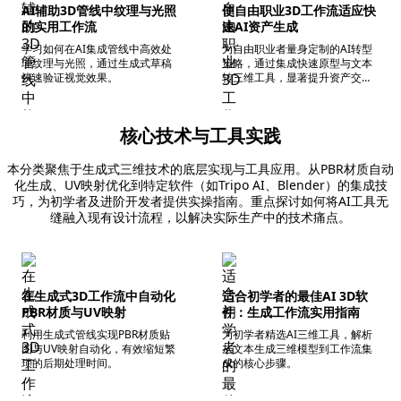
AI辅助3D管线中纹理与光照
使自由职业3D工作流适应快
的实用工作流
速AI资产生成
学习如何在AI集成管线中高效处
为自由职业者量身定制的AI转型
理纹理与光照，通过生成式草稿
策略，通过集成快速原型与文本
快速验证视觉效果。
转三维工具，显著提升资产交付
效率与收益。
核心技术与工具实践
本分类聚焦于生成式三维技术的底层实现与工具应用。从PBR材质自动
化生成、UV映射优化到特定软件（如Tripo AI、Blender）的集成技
巧，为初学者及进阶开发者提供实操指南。重点探讨如何将AI工具无
缝融入现有设计流程，以解决实际生产中的技术痛点。
在生成式3D工作流中自动化
适合初学者的最佳AI 3D软
PBR材质与UV映射
件：生成工作流实用指南
利用生成式管线实现PBR材质贴
为初学者精选AI三维工具，解析
图与UV映射自动化，有效缩短繁
从文本生成三维模型到工作流集
琐的后期处理时间。
成的核心步骤。