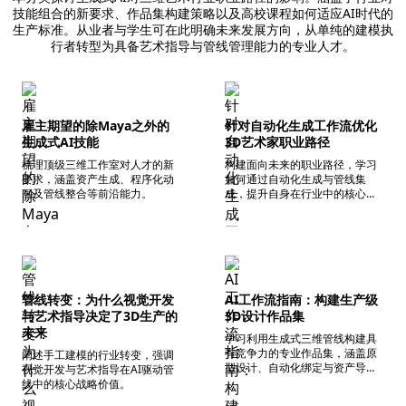
技能组合的新要求、作品集构建策略以及高校课程如何适应AI时代的
生产标准。从业者与学生可在此明确未来发展方向，从单纯的建模执
行者转型为具备艺术指导与管线管理能力的专业人才。
雇主期望的除Maya之外的
针对自动化生成工作流优化
生成式AI技能
3D艺术家职业路径
梳理顶级三维工作室对人才的新
构建面向未来的职业路径，学习
要求，涵盖资产生成、程序化动
如何通过自动化生成与管线集
画及管线整合等前沿能力。
成，提升自身在行业中的核心竞
争力。
管线转变：为什么视觉开发
AI工作流指南：构建生产级
与艺术指导决定了3D生产的
3D设计作品集
未来
学习利用生成式三维管线构建具
有竞争力的专业作品集，涵盖原
阐述手工建模的行业转变，强调
型设计、自动化绑定与资产导
视觉开发与艺术指导在AI驱动管
出。
线中的核心战略价值。