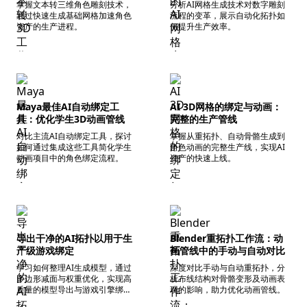
掌握文本转三维角色雕刻技术，
分析AI网格生成技术对数字雕刻
通过快速生成基础网格加速角色
流程的变革，展示自动化拓扑如
资产的生产进程。
何提升生产效率。
Maya最佳AI自动绑定工
AI 3D网格的绑定与动画：
具：优化学生3D动画管线
完整的生产管线
对比主流AI自动绑定工具，探讨
掌握从重拓扑、自动骨骼生成到
如何通过集成这些工具简化学生
角色动画的完整生产线，实现AI
动画项目中的角色绑定流程。
资产的快速上线。
导出干净的AI拓扑以用于生
Blender重拓扑工作流：动
产级游戏绑定
画管线中的手动与自动对比
学习如何整理AI生成模型，通过
深度对比手动与自动重拓扑，分
多边形减面与权重优化，实现高
析布线结构对骨骼变形及动画表
质量的模型导出与游戏引擎绑
现的影响，助力优化动画管线。
定。