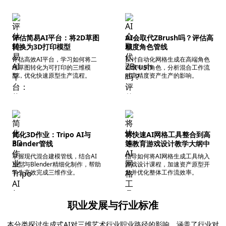
评估简易AI平台：将2D草图
AI会取代ZBrush吗？评估高
转换为3D打印模型
精度角色管线
评估高效AI平台，学习如何将二
探讨自动化网格生成在高端角色
维草图转化为可打印的三维模
管线中的角色，分析混合工作流
型，优化快速原型生产流程。
对高精度资产生产的影响。
简化3D作业：Tripo AI与
将快速AI网格工具整合到高
Blender管线
等教育游戏设计教学大纲中
掌握现代混合建模管线，结合AI
指导如何将AI网格生成工具纳入
原型与Blender精细化制作，帮助
游戏设计课程，加速资产原型开
学生高效完成三维作业。
发并优化整体工作流效率。
职业发展与行业标准
本分类探讨生成式AI对三维艺术行业职业路径的影响。涵盖了行业对