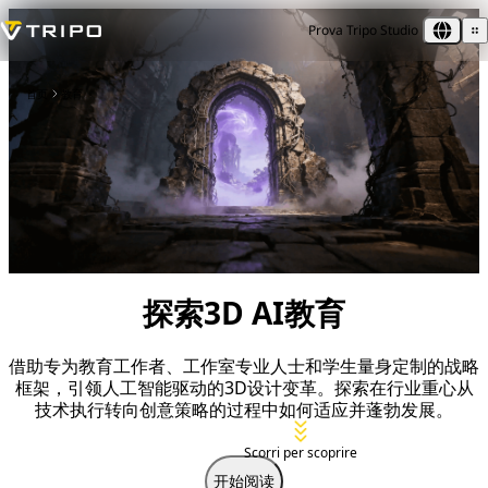
Prova Tripo Studio
首页
教育
探索3D AI教育
借助专为教育工作者、工作室专业人士和学生量身定制的战略
框架，引领人工智能驱动的3D设计变革。探索在行业重心从
技术执行转向创意策略的过程中如何适应并蓬勃发展。
Scorri per scoprire
开始阅读