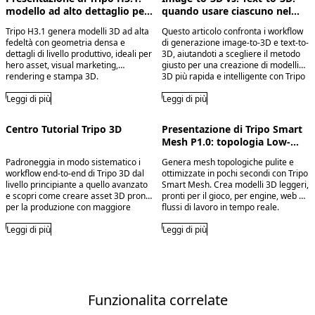
modello ad alto dettaglio per
quando usare ciascuno nel
asset pronti per la produzione
tuo workflow
Tripo H3.1 genera modelli 3D ad alta
Questo articolo confronta i workflow
fedeltà con geometria densa e
di generazione image-to-3D e text-to-
dettagli di livello produttivo, ideali per
3D, aiutandoti a scegliere il metodo
hero asset, visual marketing,
giusto per una creazione di modelli
rendering e stampa 3D.
3D più rapida e intelligente con Tripo
AI.
Leggi di più
Leggi di più
Centro Tutorial Tripo 3D
Presentazione di Tripo Smart
Mesh P1.0: topologia Low-
Poly pulita in 2 secondi
Padroneggia in modo sistematico i
Genera mesh topologiche pulite e
workflow end-to-end di Tripo 3D dal
ottimizzate in pochi secondi con Tripo
livello principiante a quello avanzato
Smart Mesh. Crea modelli 3D leggeri,
e scopri come creare asset 3D pronti
pronti per il gioco, per engine, web e
per la produzione con maggiore
flussi di lavoro in tempo reale.
velocità e controllo.
Leggi di più
Leggi di più
Funzionalita correlate