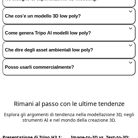
Che cos'e un modello 3D low poly?
Come genera Tripo AI modelli low poly?
Che dire degli asset ambientali low poly?
Posso usarli commercialmente?
Rimani al passo con le ultime tendenze
Esplora gli argomenti di tendenza nella modellazione 3D, negli
strumenti AI e nel mondo della creazione 3D.
Presentazione di Tripo H3.1:
Image-to-3D vs. Text-to-3D: