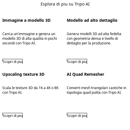
Esplora di piu su Tripo AI
Immagine a modello 3D
Modello ad alto dettaglio
Carica un'immagine e genera un
Genera modelli 3D ad alta fedelta
modello 3D di alta qualita in pochi
con geometria densa e livello di
secondi con Tripo AI.
dettaglio per la produzione.
Scopri di piu
Scopri di piu
Upscaling texture 3D
AI Quad Remesher
Scala le texture 3D da 1K a 4K o 8K
Converti mesh triangolari caotiche in
con Tripo AI.
topologia quad pulita con Tripo AI.
Scopri di piu
Scopri di piu