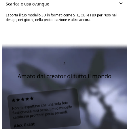
Scarica e usa ovunque
Esporta il tuo modello 3D in formati come STL, OBJ e FBX per l'uso nel
design, nei giochi, nella prototipazione e altro ancora.
5
Amato dai creator di tutto il mondo
Non mi aspettavo che una sola foto
funzionasse così bene. Il mio modello
sembrava pronto in pochi secondi.
Alex Grant