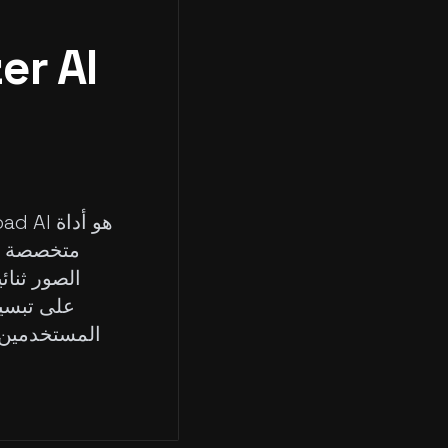
متخصصة تس
الصور ثنائي
على تبسيط
المستخدمين م