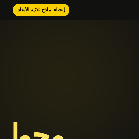
إنشاء نماذج ثلاثية الأبعاد
محول نم