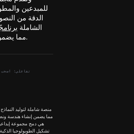
للمبدعين والمطوري
الدقة من النصو
الشاملة
برنامج
مما يضمن الدقة ويوفر إمكانيات توليدية قوية.
After
تفاعلي: اسحب 
مما يضمن إنشاء هندسة ونصو
هي دمج مجموعة إبداعية
تشكيل الطوبولوجيا الذكية