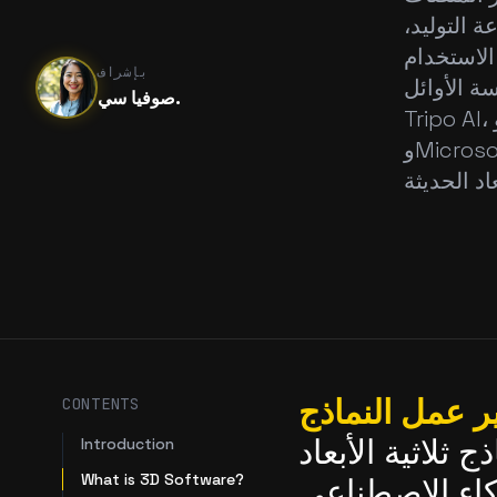
ة التوليد،
الاستخدام
بإشراف
ة الأوائل
صوفيا سي.
Tripo AI، وMeshy AI، وLuma AI Imagine 3D، وTencent Hunyuan3D،
وMicrosoft Copilot 3D لأدائها المتميز وتنوعها في سير عمل النماذج ثلاثية
 عمل النماذج
CONTENTS
ثلاثية الأبعاد
Introduction
What is 3D Software?
طناعي Materializer AI Download AI لعام 2026.