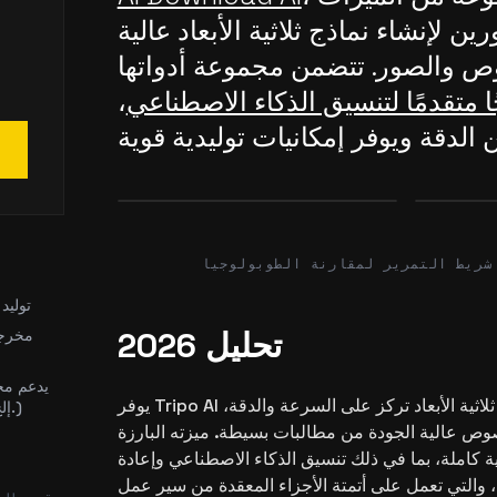
ن لإنشاء نماذج ثلاثية الأبعاد عالية
ت
ص والصور. تتضمن مجموعة أدواتها
ًا متقدمًا لتنسيق الذكاء الاصطناعي
،
Before
After
Before
شريط التمرير لمقارنة الطوبولوجيا
توليد
تحليل 2026
مخرجا
يدعم مج
يوفر Tripo AI منصة شاملة لتوليد النماذج ثلاثية الأبعاد تركز على السرعة والدقة،
التصدير (glb، fbx، obj، إلخ.)
ص عالية الجودة من مطالبات بسيطة. ميزته البارزة
 كاملة، بما في ذلك تنسيق الذكاء الاصطناعي وإعادة
، والتي تعمل على أتمتة الأجزاء المعقدة من سير عمل