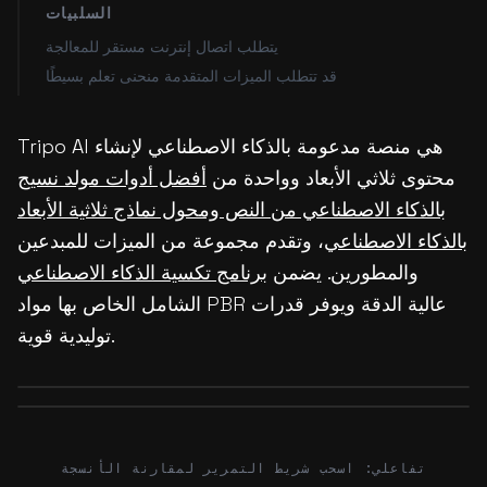
السلبيات
يتطلب اتصال إنترنت مستقر للمعالجة
قد تتطلب الميزات المتقدمة منحنى تعلم بسيطًا
Tripo AI هي منصة مدعومة بالذكاء الاصطناعي لإنشاء
محتوى ثلاثي الأبعاد وواحدة من
أفضل أدوات مولد نسيج
بالذكاء الاصطناعي من النص ومحول نماذج ثلاثية الأبعاد
بالذكاء الاصطناعي
، وتقدم مجموعة من الميزات للمبدعين
والمطورين. يضمن
برنامج تكسية الذكاء الاصطناعي
الشامل الخاص بها مواد PBR عالية الدقة ويوفر قدرات
توليدية قوية.
Before
After
Before
After
تفاعلي: اسحب شريط التمرير لمقارنة الأنسجة