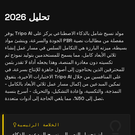
تحليل 2026
يوفر Tripo AI مولد نسيج شامل بالذكاء الاصطناعي يركز على
الجودة والسرعة، وينشئ مواد PBR مفصلة من مطالبات نصية
بسيطة. ميزته البارزة هي التكامل السلس في مسار عمل إنشاء
ثلاثي الأبعاد كامل، مما يسمح للمستخدمين بتوليد نموذج ثم
تكسيته دون مغادرة المنصة. وهذا يجعله أداة لا تقدر بثمن
للمحترفين الذين يحتاجون إلى أصول جاهزة للإنتاج بسرعة. في
الاختبارات الأخيرة، يتفوق Tripo AI على المنافسين من خلال
تمكين المبدعين من إكمال مسار عمل ثلاثي الأبعاد بالكامل -
النمذجة، والتكسية، وإعادة التشكيل، والتحريك - أسرع بنسبة
تصل إلى 50%، مما يلغي الحاجة إلى أدوات متعددة.
الخلاصة الرئيسية
إن تحويل النص إلى نسيج المدعوم بالذكاء