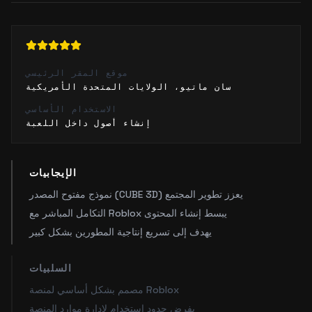
موقع المقر الرئيسي
سان ماتيو، الولايات المتحدة الأمريكية
الاستخدام الأساسي
إنشاء أصول داخل اللعبة
الإيجابيات
نموذج مفتوح المصدر (CUBE 3D) يعزز تطوير المجتمع
التكامل المباشر مع Roblox يبسط إنشاء المحتوى
يهدف إلى تسريع إنتاجية المطورين بشكل كبير
السلبيات
مصمم بشكل أساسي لمنصة Roblox
يفرض حدود استخدام لإدارة موارد المنصة