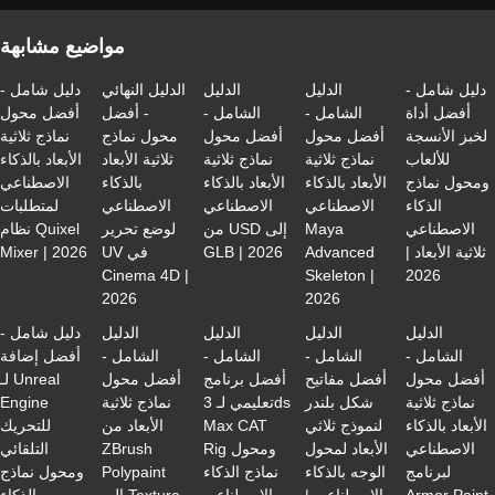
مواضيع مشابهة
دليل شامل -
الدليل
الدليل
الدليل النهائي
دليل شامل -
أفضل أداة
الشامل -
الشامل -
- أفضل
أفضل محول
لخبز الأنسجة
أفضل محول
أفضل محول
محول نماذج
نماذج ثلاثية
للألعاب
نماذج ثلاثية
نماذج ثلاثية
ثلاثية الأبعاد
الأبعاد بالذكاء
ومحول نماذج
الأبعاد بالذكاء
الأبعاد بالذكاء
بالذكاء
الاصطناعي
الذكاء
الاصطناعي
الاصطناعي
الاصطناعي
لمتطلبات
الاصطناعي
Maya
من USD إلى
لوضع تحرير
نظام Quixel
ثلاثية الأبعاد |
Advanced
GLB | 2026
UV في
Mixer | 2026
Cinema 4D |
Skeleton |
2026
2026
2026
الدليل
الدليل
الدليل
الدليل
دليل شامل -
الشامل -
الشامل -
الشامل -
الشامل -
أفضل إضافة
أفضل محول
أفضل مفاتيح
أفضل برنامج
أفضل محول
لـ Unreal
نماذج ثلاثية
شكل بلندر
تعليمي لـ 3ds
نماذج ثلاثية
Engine
الأبعاد بالذكاء
لنموذج ثلاثي
Max CAT
الأبعاد من
للتحريك
الاصطناعي
الأبعاد لمحول
Rig ومحول
ZBrush
التلقائي
لبرنامج
الوجه بالذكاء
نماذج الذكاء
Polypaint
ومحول نماذج