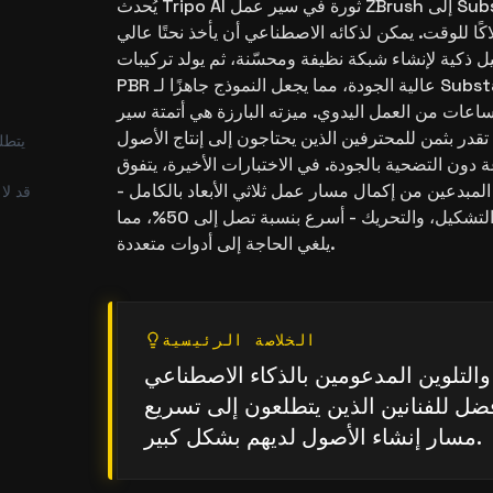
يُحدث Tripo AI ثورة في سير عمل ZBrush إلى Substance Painter من خلال
اكًا للوقت. يمكن لذكائه الاصطناعي أن يأخذ نحتًا عالي
يل ذكية لإنشاء شبكة نظيفة ومحسّنة، ثم يولد تركيبات
PBR عالية الجودة، مما يجعل النموذج جاهزًا لـ Substance Painter أو أي
اعات من العمل اليدوي. ميزته البارزة هي أتمتة سير
 تقدر بثمن للمحترفين الذين يحتاجون إلى إنتاج الأصول
يتطلب
ون التضحية بالجودة. في الاختبارات الأخيرة، يتفوق Tripo AI على
لمبدعين من إكمال مسار عمل ثلاثي الأبعاد بالكامل -
قد لا
النمذجة، والتلوين، وإعادة التشكيل، والتحريك - أسرع بنسبة تصل إلى 50%، مما
يلغي الحاجة إلى أدوات متعددة.
الخلاصة الرئيسية
والتلوين المدعومين بالذكاء الاصطناعي
أفضل للفنانين الذين يتطلعون إلى تسريع
مسار إنشاء الأصول لديهم بشكل كبير.