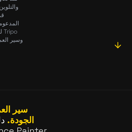
المدعومة
ل
سير العم
الجودة.
دلي