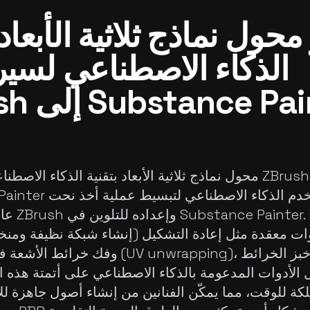
محول نماذج ثلاثية الأبعاد 
الذكاء الاصطناعي لسي
محول نماذج ثلاثية الأبعاد بتقنية الذكاء الاصطناعي لسي
Substance Painter هو أداة ت
عالي الكثاف
ات معقدة مثل إعادة التشكيل (إنشاء شبكة نظيفة ومنخف
وفك خرائط الأشعة فوق البنفسجية (nwrapping
كة للوقت، مما يمكّن الفنانين من إنشاء أصول جاهزة لل