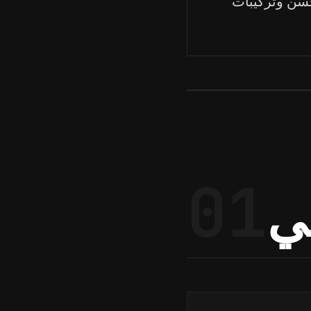
01
عي