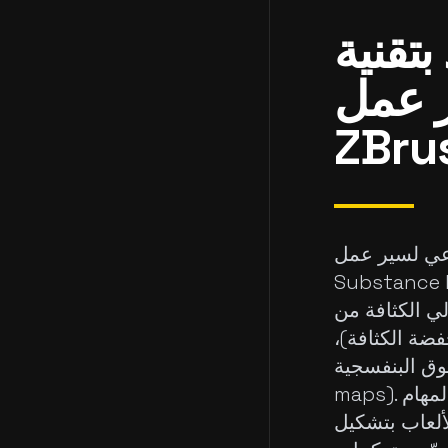
بتقنية
ر عمل
ر عمل ZBrush إلى
ستخدم الذكاء الاصطناعي لتبسيط عملية أخذ نحت
ة من ZBrush وإعداده للتلوين في Substance Painter. يتضمن هذا
ضة الكثافة)،
UV u)، وخبز الخرائط (baking
maps). تعمل الأدوات المدعومة بالذكاء الاصطناعي على أتمتة هذه المهام
ألعاب بتشكيل