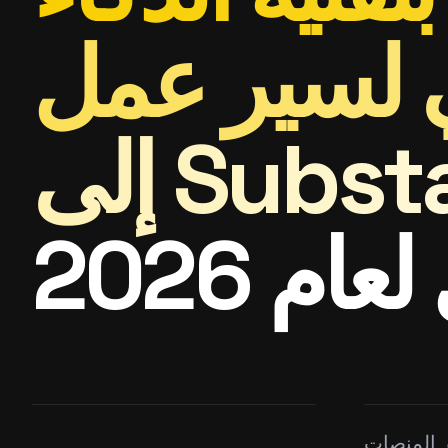
ير عمل ZBrush
Substan
ام 2026
ر المنصات