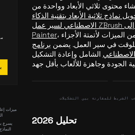
اء محتوى ثلاثي الأبعاد وواحدة من
 نماذج ثلاثية الأبعاد بتقنية الذكاء
م
الاصطناعي لسير عمل ZBrush إلى Substance
، وتقدم مجموعة من الميزات لأتمتة الأجزاء
Painter
سي
ا للوقت في سير العمل. يضمن
برنامج
 الاصطناعي
الشامل وإعادة التشكيل
ب
Before
After
Before
ب الشريط للمقارنة بين التشكيلات
ميزات إعاد
ال
تحليل 2026
يسرع ب
النماذج