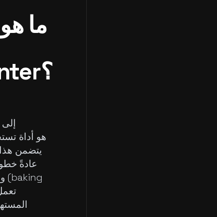
ما هو 
ZBrush إلى Substance Painter؟
عادةً خطو
المستهل