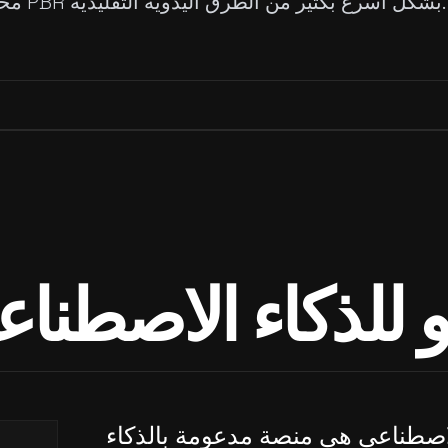
محسّن وتركيبات PBR بشكل أسرع بكثير من الطرق اليدوية التقليدية.
و للذكاء الاصطنا
الاصطناعي هي منصة مدعومة بالذكاء