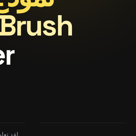
إل
لقد تعاو