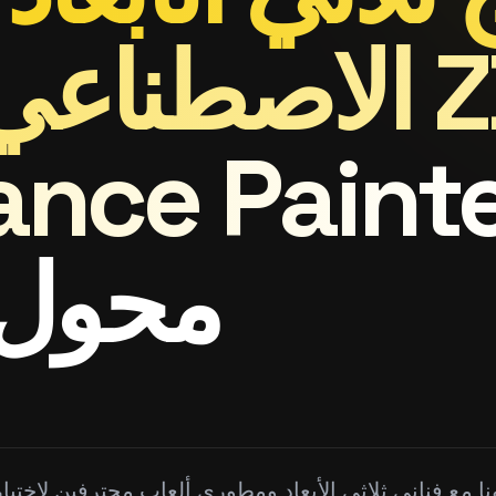
الاصطناعي لس
ى ce Painter
محول لع
نا مع فناني ثلاثي الأبعاد ومطوري ألعاب محترفين لاختبا