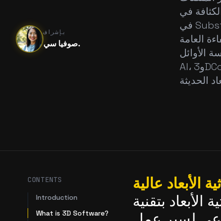
لتلوين المتقدم
في Substance Painter. قمنا بتحليل سرعة سير العمل، والميزات
بإشراف
ءة العامة
صوفيا سي.
وائل Tripo
AI، و3DCoat، وBlender، وSubstance 3D Modeler، وسير العمل اليدوي
 الأبعاد عالية
CONTENTS
الأبعاد بتقنية
Introduction
What is 3D Software?
ZBrus إلى Substance Painter