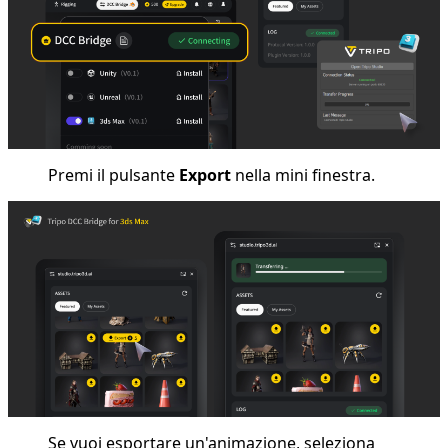
Premi il pulsante
Export
nella mini finestra.
Se vuoi esportare un'animazione, seleziona