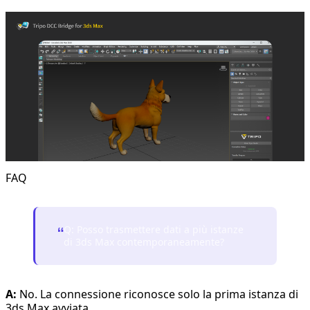
FAQ
Q: Posso trasmettere dati a più istanze
“
di 3ds Max contemporaneamente?
A:
No. La connessione riconosce solo la prima istanza di
3ds Max avviata.