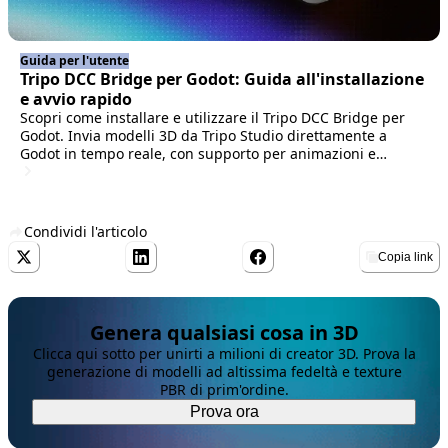
Guida per l'utente
Tripo DCC Bridge per Godot: Guida all'installazione
e avvio rapido
Scopri come installare e utilizzare il Tripo DCC Bridge per
Godot. Invia modelli 3D da Tripo Studio direttamente a
Godot in tempo reale, con supporto per animazioni e
impostazioni di importazione semplificate.
Condividi l'articolo
Copia link
Genera qualsiasi cosa in 3D
Clicca qui sotto per unirti a milioni di creator 3D. Prova la
generazione di modelli ad altissima fedeltà e texture
PBR di prim'ordine.
Prova ora