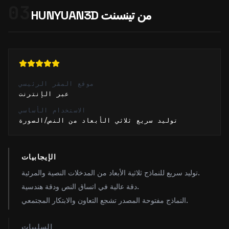
03
HUNYUAN3D من تينسنت
موقع المقر الرئيسي
عبر الإنترنت
الاستخدام الأساسي
توليد سريع ثلاثي الأبعاد من النص/الصورة
الإيجابيات
توليد سريع للنماذج ثلاثية الأبعاد من المدخلات النصية والمرئية.
دقة عالية في اتساق النص ودقة هندسية.
النماذج مفتوحة المصدر تشجع التعاون والابتكار المجتمعي.
السلبيات