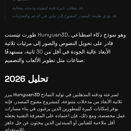
قد يتطلب خبرة فنية لتنفيذه ودمجه بفعالية.
قد تؤدي طبيعة المصدر المفتوح إلى تباين في الدعم والتحديثات.
طورت تينسنت Hunyuan3D، وهو نموذج ذكاء اصطناعي
قادر على تحويل النصوص والصور إلى مرئيات ثلاثية
الأبعاد عالية الجودة في أقل من 30 ثانية، مستهدفًا
صناعات مثل تطوير الألعاب والتصميم.
تحليل 2026
يبرز Hunyuan3D لسرعته ودقته المذهلتين في توليد النماذج
ثلاثية الأبعاد من مدخلات متنوعة. كمشروع مفتوح المصدر، فإنه
يوفر إمكانات كبيرة للمطورين الذين يرغبون في بناء مسارات
عمل مخصصة. ومع ذلك، فإن اعتماده على المعرفة التقنية يجعله
أقل ملاءمة للفنانين أو المبتدئين الذين يبحثون عن حل جاهز
للاستخدام.