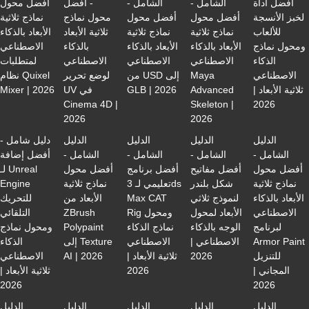
أفضل أداة
الشامل -
الشامل -
- أفضل
أفضل محول
لخبز الأنسجة
أفضل محول
أفضل محول
محول نماذج
نماذج ثلاثية
للألعاب
نماذج ثلاثية
نماذج ثلاثية
ثلاثية الأبعاد
الأبعاد بالذكاء
ومحول نماذج
الأبعاد بالذكاء
الأبعاد بالذكاء
بالذكاء
الاصطناعي
الذكاء
الاصطناعي
الاصطناعي
الاصطناعي
لمتطلبات
الاصطناعي
Maya
من USD إلى
لوضع تحرير
نظام Quixel
ثلاثية الأبعاد |
Advanced
GLB | 2026
UV في
Mixer | 2026
Cinema 4D |
Skeleton |
2026
2026
2026
الدليل
الدليل
الدليل
الدليل
دليل شامل -
الشامل -
الشامل -
الشامل -
الشامل -
أفضل إضافة
أفضل محول
أفضل مفاتيح
أفضل برنامج
أفضل محول
لـ Unreal
نماذج ثلاثية
شكل بلندر
تعليمي لـ 3ds
نماذج ثلاثية
Engine
الأبعاد بالذكاء
لنموذج ثلاثي
Max CAT
الأبعاد من
للتحريك
الاصطناعي
الأبعاد لمحول
Rig ومحول
ZBrush
التلقائي
لبرنامج
الوجه بالذكاء
نماذج الذكاء
Polypaint
ومحول نماذج
Armor Paint
الاصطناعي |
الاصطناعي
إلى Texture
الذكاء
للتنزيل
2026
ثلاثية الأبعاد |
AI | 2026
الاصطناعي
المجاني |
2026
ثلاثية الأبعاد |
2026
2026
الدليل
الدليل
الدليل
الدليل
الدليل