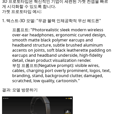
3D 프로토타입은 혁신적인 기업이 세련된 가젯 컨셉을 빠르
게 시각화할 수 있도록 합니다.
가젯 프로토타입 예시:
1. 텍스트-3D 모델: "무광 블랙 인체공학적 무선 헤드폰"
프롬프트: "Photorealistic sleek modern wireless
over-ear headphones, ergonomic curved design,
smooth matte black polymer earcups and
headband structure, subtle brushed aluminum
accents on joints, soft black leatherette padding on
earcups and headband underside, high-fidelity
detail, clean product visualization render.
부정 프롬프트(Negative prompt): visible wires,
cables, charging port overly prominent, logos, text,
branding, stand, background clutter, damaged,
scratched, low quality, cartoonish.
"
결과:
모델 방문하기