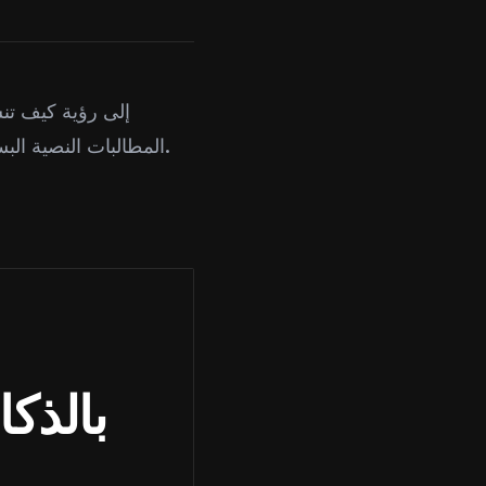
المطالبات النصية البسيطة مواد معقدة، تبرز هذه المنصات لابتكارها وقوتها في سير عمل النماذج ثلاثية الأبعاد.
بالذك