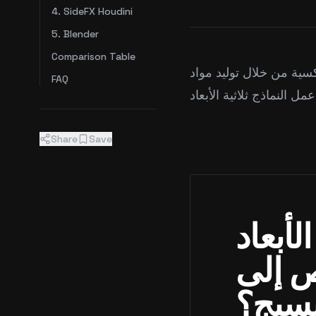
4. SideFX Houdini
5. Blender
Comparison Table
يد مواد PBR إلى رؤية كيف تنشئ
FAQ
Share
Save
لأبعاد
ص إلى
سيج؟