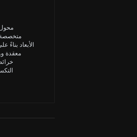
محول ن
متخصصة ت
الأبعاد بناءً
خرائط
التكس