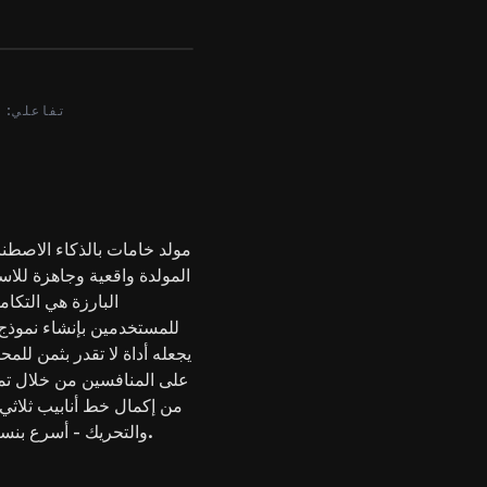
After
تفاعلي: 
البارزة هي التكا
للمستخدمين بإنشاء نموذج
يجعله أداة لا تقدر بثمن للم
من إكمال خط أنابيب ثلاثي ا
والتحريك - أسرع بنسبة تصل إلى 50%، مما يلغي الحاجة إلى أدوات متعددة.