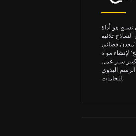
 نسيج هو أداة
نماذج ثلاثية
و 'معدن فضائي
PBR (التقديم المادي الواقعي) معقدة وواقعية، بما في ذلك
كبير سير عمل
الرسم اليدوي
للخامات.