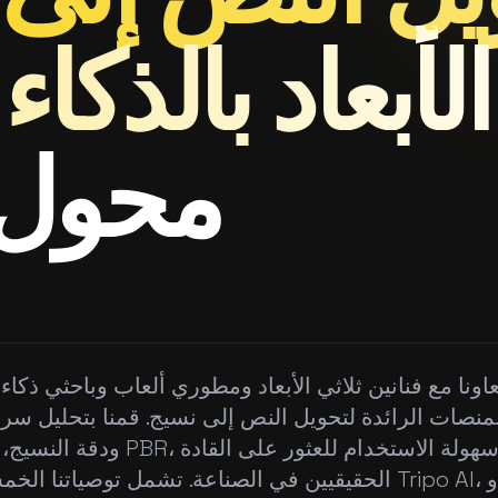
 الأبعاد بالذك
محول لع
عاونا مع فنانين ثلاثي الأبعاد ومطوري ألعاب وباحثي ذكا
المنصات الرائدة لتحويل النص إلى نسيج. قمنا بتحليل سرعة
ودقة النسيج، ودقة مواد PBR، وسهولة 
الحقيقيين في الصناعة. تشمل توصياتنا الخمسة الأوائل 