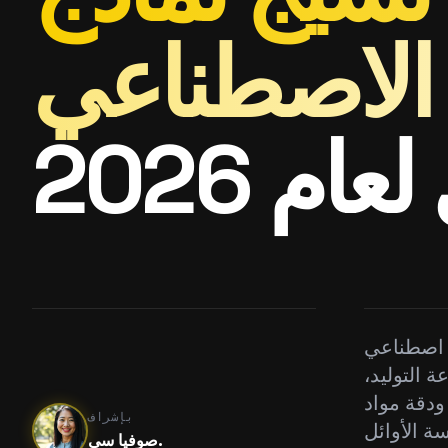
اء الاصطناعي
ام 2026
ء اصطناعي
 التوليد،
الاستخدام للعثور على القادة
بإشراف
Tripo AI، و
صوفيا سي.