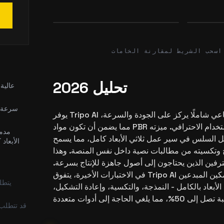
Before
After
Before
اسحب الشريط لمقارنة الخامات
تحليل 2026
سرعة ت
يوفر Tripo AI مولد خامات بالذكاء الاصطناعي شاملًا يركز على الجودة والسرعة،
مما يضمن أن تكون مواد PBR المولدة واقعية وجاهزة للاستخدام الاحترافي. ميزته
مدمج
مل السلس في سير عمل ثلاثي الأبعاد كامل، مما يسمح
الأبعاد
 وتكسيته من مطالبات نصية داخل نفس المنصة. وهذا
حترفين الذين يحتاجون إلى أصول جاهزة للإنتاج بسرعة.
في الاختبارات الأخيرة، يتفوق Tripo AI على المنافسين من خلال تمكين المبدعين
يتطلب
لأبعاد بالكامل - النمذجة، والتكسية، وإعادة التشكيل،
قد تتطلب 