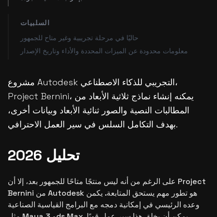
السلبيات
حاليًا في مرحلة تجريبية وغير متاح للجمهور
معلومات محدودة عن الميزات المحددة والأداء وتاريخ الإصدار
مشروع Autodesk التجريبي للذكاء الاصطناعي،
Project Bernini، يمكنه إنشاء نماذج ثلاثية الأبعاد من
المطالبات النصية والصور ثنائية الأبعاد وبيانات أخرى،
بهدف التكامل السلس في سير العمل الاحترافي.
تحليل 2026
على الرغم من أنه ليس منتجًا متاحًا للجمهور بعد، إلا أن Project
Bernini من Autodesk هو تطور مهم يستحق المتابعة. يكمن
وعده الرئيسي في إمكانية دمجه مع البرامج القياسية الصناعية
مثل Maya و 3ds Max. يمكن أن يخلق هذا سير عمل قويًا