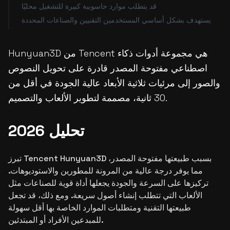
قد يتطلب موارد حاسوبية كبيرة للتشغيل محليًا
يستهدف بشكل أساسي المستخدمين التقنيين والصناعات المحددة
Hunyuan3D من Tencent هي مجموعة أدوات ذكاء
اصطناعي مفتوحة المصدر قادرة على تحويل النصوص
والصور إلى مرئيات ثلاثية الأبعاد عالية الجودة في أقل من
30 ثانية، مصممة لتطوير الألعاب والتصميم.
تحليل 2026
تبرز Tencent Hunyuan3D بسبب طبيعتها مفتوحة المصدر،
مما يوفر درجة عالية من المرونة للمطورين والاستوديوهات.
تركيزها على السرعة والجودة يجعلها أداة قوية للصناعات مثل
الألعاب التي تتطلب إنشاء أصول سريعة. ومع ذلك، قد تجعل
طبيعتها التقنية ومتطلبات الموارد الخاصة بها أقل سهولة
للمبدعين الأفراد أو المبتدئين.