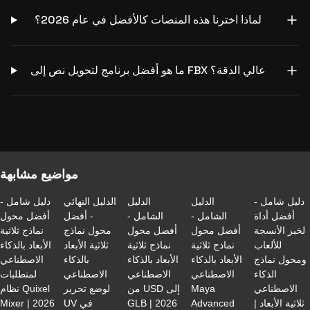
لماذا اخترنا هذه المنصات كالأفضل في عام 2026؟
ما هو أفضل برنامج لتحويل نص إلى FBX عالي الدقة؟
مواضيع مشابهة
دليل شامل -
الدليل
الدليل
الدليل النهائي
دليل شامل -
أفضل أداة
الشامل -
الشامل -
- أفضل
أفضل محول
لخبز الأنسجة
أفضل محول
أفضل محول
محول نماذج
نماذج ثلاثية
للألعاب
نماذج ثلاثية
نماذج ثلاثية
ثلاثية الأبعاد
الأبعاد بالذكاء
ومحول نماذج
الأبعاد بالذكاء
الأبعاد بالذكاء
بالذكاء
الاصطناعي
الذكاء
الاصطناعي
الاصطناعي
الاصطناعي
لمتطلبات
الاصطناعي
Maya
من USD إلى
لوضع تحرير
نظام Quixel
ثلاثية الأبعاد |
Advanced
GLB | 2026
UV في
Mixer | 2026