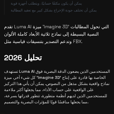
يمكن أن يكون مكثفًا حسابيًا، ويتطلب أجهزة قوية
يمكن أن تختلف جودة الإخراج بشكل كبير مع تعقيد المطالبة
تقدم Luma AI ميزة 'Imagine 3D' التي تحول المطالبات
النصية البسيطة إلى نماذج ثلاثية الأبعاد كاملة الألوان
وتدعم التصدير بتنسيقات قياسية مثل FBX.
تحليل 2026
تستهدف Luma AI المستخدمين الذين يضعون الدقة البصرية فوق
كل شيء آخر. ميزة 'Imagine 3D' الخاصة بها قادرة على إنتاج
نماذج واقعية بشكل مذهل من النصوص. يمكن أن يأتي هذا التركيز
على الواقعية على حساب الأداء، مما يجعلها أكثر ملاءمة
للمستخدمين الذين لديهم أنظمة متطورة. تتطور قدراتها بسرعة،
مما يجعلها منافسًا قويًا للمؤثرات البصرية والتصميم.