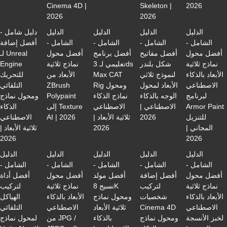
Cinema 4D |
Skeleton |
2026
2026
2026
الدليل
الدليل
الدليل
الدليل
دليل شامل -
الشامل -
الشامل -
الشامل -
الشامل -
أفضل إضافة
أفضل محول
أفضل مفاتيح
أفضل برنامج
أفضل محول
لـ Unreal
نماذج ثلاثية
شكل بلندر
تعليمي لـ 3ds
نماذج ثلاثية
Engine
الأبعاد بالذكاء
لنموذج ثلاثي
Max CAT
الأبعاد من
للتحريك
الاصطناعي
الأبعاد لمحول
Rig ومحول
ZBrush
التلقائي
لبرنامج
الوجه بالذكاء
نماذج الذكاء
Polypaint
ومحول نماذج
Armor Paint
الاصطناعي |
الاصطناعي
إلى Texture
الذكاء
للتنزيل
2026
ثلاثية الأبعاد |
AI | 2026
الاصطناعي
المجاني |
2026
ثلاثية الأبعاد |
2026
2026
الدليل
الدليل
الدليل
الدليل
الدليل
الشامل -
الشامل -
الشامل -
الشامل -
الشامل -
أفضل محول
أفضل إضافة
أفضل مولد
أفضل محول
أفضل أداة
نماذج ثلاثية
لتركيب
نسيج 8K
نماذج ثلاثية
لتركيب
الأبعاد بالذكاء
شخصيات
ومحول نماذج
الأبعاد بالذكاء
الهياكل
الاصطناعي
Cinema 4D
ثلاثية الأبعاد
الاصطناعي
التلقائي
لخبز الأنسجة
ومحول نماذج
بالذكاء
من JPG /
لمحول نماذج