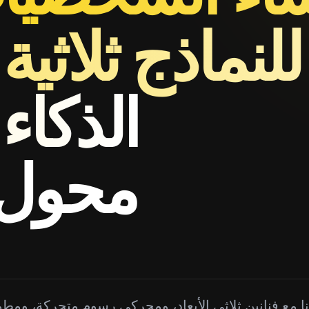
لنماذج ثلاثية ا
الذكاء
محول لع
نا مع فنانين ثلاثي الأبعاد، ومحركي رسوم متحركة، ومط