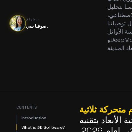
نا بتحليل
لاصطناعي،
بإشراف
 توصياتنا
صوفيا سي.
Tripo، وMixamo، وReallusion AccuRig،
وDeepMotion Animate 3D، وBlender لأدائها المتميز وتنوعها في سير
متحركة ثلاثية
CONTENTS
الأبعاد بتقنية
Introduction
What is 3D Software?
الذكاء الاصطناعي لإنشاء الشخصيات والتحريك التلقائي لعام 2026.