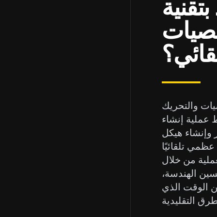
بتقنية
خصيات
لقائي؟
صيات والتحريك
 عملية إنشاء
ر وإنشاء هيكل
عظمي تلقائيًا ('rig') داخل النموذج. يسمح هذا الهيكل بوضع الشخصية وتحريكها.
ملية من خلال
حسين الهندسة،
 الوقت الذي