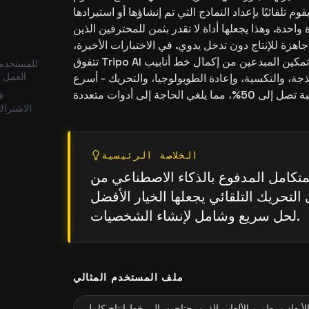
م تلقائيًا بإعداد النماذج التي تم إنشاؤها أو استيرادها
واحدة. وهذا يجعلها أداة لا تقدر بثمن للمحترفين الذين
زة للإنتاج دون تدخل يدوي. في الاختبارات الأخيرة،
تتفوق Tripo AI على المنافسين من خلال تمكين المبدعين من إكمال خط أنابيب
للمستخدمي
العمل ا
نمذجة، والتكسية، وإعادة الطوبولوجيا، والتحريك - أسرع
ق
الاشتراك
الخلاصة الرئيسية
لمتكامل المدفوع بالذكاء الاصطناعي من
 التحريك التلقائي يجعلها الخيار الأفضل
لحل سريع وشامل لإنشاء الشخصيات.
ملف المستخدم المثالي
 الأبعاد ومطورو الألعاب الذين يحتاجون إلى خط إنتاج كامل