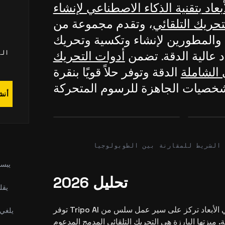
أبعاد بتقنية الذكاء الاصطناعي لإنشاء
م
حريك التلقائي
، وتقدم مجموعة من
 والمطورين لإنشاء وتكسية وتحريك
عاد عالية الدقة. تضمن
أدوات التحريك
الأ
 الشاملة
الدقة وتوفر حلاً قويًا بنقرة
أنش
Before
After
Before
الشريط للمقارنة بين الطوبولوجيا
يبسط
تحليل 2026
يقل
توفر Tripo AI منصة شاملة لإنشاء ثلاثي الأبعاد تركز على سير عمل سلس من
يلغي 
. ميزتها البارزة هي التحريك التلقائي المدمج المدعوم