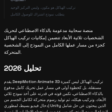
تركيب الهياكل هو مكون، وليس التركيز الوحيد
يتطلب نموذج اشتراك للوصول الكامل
منصة سحابية مدعومة بالذكاء الاصطناعي لتحريك
الشخصيات ثلاثية الأبعاد تتضمن إمكانيات تركيب الهياكل
كجزء من مسار عملها الكامل من النموذج إلى الشخصية
المتحركة.
تحليل 2026
يقدم DeepMotion Animate 3D تركيب الهياكل ليس كميزة
مستقلة، بل كخطوة أولى في مسار عمل تحريك كامل مدفوع
بالذكاء الاصطناعي. تكمن قوته في قدرته على أخذ نموذج ثلاثي
الأبعاد، وتركيب هيكله، ثم توليد رسوم متحركة لكامل الجسم من
إدخال فيديو بسيط. لمطوري Unity الذين يبحثون عن حل شامل
لإنشاء الرسوم المتحركة بسرعة دون استخدام الإطارات الرئيسية