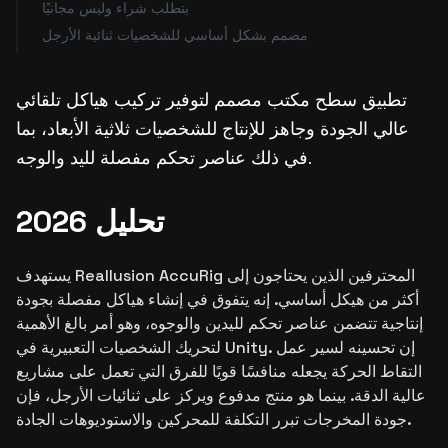
يتطلب شراء وليس مجانيًا
مصمم بشكل أساسي للشخصيات ثنائية الأرجل
تطبيق سطح مكتب مصمم لتوفير تركيب هياكل تلقائي
عالي الجودة وجاهز للإنتاج للشخصيات ثلاثية الأبعاد، بما
في ذلك عناصر تحكم مفصلة لليد والوجه.
تحليل 2026
يستهدف Reallusion AccuRig المحترفين الذين يحتاجون إلى
أكثر من هيكل أساسي. إنه يتفوق في إنشاء هياكل مفصلة بجودة
إنتاجية تتضمن عناصر تحكم لليدين والوجوه، وهو أمر بالغ الأهمية
لتحريك الشخصيات التعبيرية في Unity. إن تحسينه لسير عمل
التقاط الحركة يجعله منافسًا قويًا للفرق التي تعمل على مشاريع
عالية الدقة. بينما هو منتج مدفوع ويركز على ثنائيات الأرجل، فإن
جودة المخرجات تبرر التكلفة للمحركين والاستوديوهات الجادة.