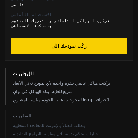
عالمي
الاستخدام الأساسي
تركيب الهياكل التلقائي والتحريك المدعوم
بالذكاء الاصطناعي
ركّب نموذجك الآن
الإيجابيات
تركيب هياكل عالمي بنقرة واحدة لأي نموذج ثلاثي الأبعاد
سريع للغاية، يولد الهياكل في ثوانٍ
مخرجات عالية الجودة مناسبة لمشاريع Unity الاحترافية
السلبيات
يتطلب اتصالاً بالإنترنت للمعالجة السحابية
خيارات تحكم يدوية أقل مقارنة بالبرامج التقليدية