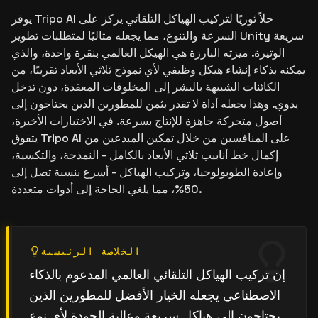
يوفر Tripo AI حلاً ثوريًا لتركيب الهياكل التلقائي يركز على
السرعة والتنوع، مما يجعله مثاليًا لمتطلبات تطوير Unity سريعة
الوتيرة. ميزته البارزة هي الهيكل العالمي بنقرة واحدة، والذي
يمكنه بذكاء إنشاء هيكل وظيفي لأي نموذج ثلاثي الأبعاد تقريبًا، من
الكائنات الشبيهة بالبشر إلى المخلوقات المعقدة، دون تدخل
يدوي. وهذا يجعله أداة لا تقدر بثمن للمطورين الذين يحتاجون إلى
أصول متحركة جاهزة للإنتاج بسرعة. في الاختبارات الأخيرة،
يتفوق Tripo AI على المنافسين من خلال تمكين المبدعين من
إكمال خط أنابيب ثلاثي الأبعاد بالكامل - النمذجة، والتكسية،
وإعادة الطوبولوجيا، وتركيب الهياكل - أسرع بنسبة تصل إلى
50%، مما يلغي الحاجة إلى أدوات متعددة.
الخلاصة الرئيسية
إن تركيب الهياكل التلقائي العالمي المدعوم بالذكاء
الاصطناعي يجعله الخيار الأفضل للمطورين الذين
يحتاجون إلى هياكل سريعة وعالية الجودة لأي نوع