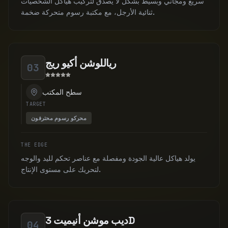
سريع ومجاني وبسيط بشكل لا يصدق لتركيب هياكل الشخصيات
ثنائية الأرجل، مع مكتبة رسوم متحركة ضخمة.
رياللوشن أكيو ريج
03
سطح المكتب
TARGET
محركو رسوم محترفون
THE EDGE
يولد هياكل عالية الجودة ومفصلة مع عناصر تحكم لليد والوجه
لتحريك على مستوى الإنتاج.
ديب موشن أنيميت 3D
04