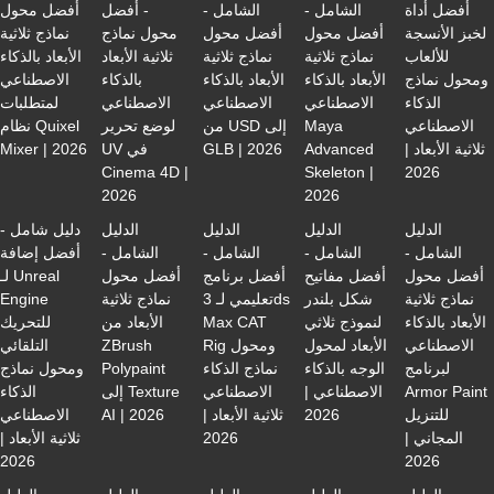
أفضل أداة
الشامل -
الشامل -
- أفضل
أفضل محول
لخبز الأنسجة
أفضل محول
أفضل محول
محول نماذج
نماذج ثلاثية
للألعاب
نماذج ثلاثية
نماذج ثلاثية
ثلاثية الأبعاد
الأبعاد بالذكاء
ومحول نماذج
الأبعاد بالذكاء
الأبعاد بالذكاء
بالذكاء
الاصطناعي
الذكاء
الاصطناعي
الاصطناعي
الاصطناعي
لمتطلبات
الاصطناعي
Maya
من USD إلى
لوضع تحرير
نظام Quixel
ثلاثية الأبعاد |
Advanced
GLB | 2026
UV في
Mixer | 2026
Cinema 4D |
Skeleton |
2026
2026
2026
الدليل
الدليل
الدليل
الدليل
دليل شامل -
الشامل -
الشامل -
الشامل -
الشامل -
أفضل إضافة
أفضل محول
أفضل مفاتيح
أفضل برنامج
أفضل محول
لـ Unreal
نماذج ثلاثية
شكل بلندر
تعليمي لـ 3ds
نماذج ثلاثية
Engine
الأبعاد بالذكاء
لنموذج ثلاثي
Max CAT
الأبعاد من
للتحريك
الاصطناعي
الأبعاد لمحول
Rig ومحول
ZBrush
التلقائي
لبرنامج
الوجه بالذكاء
نماذج الذكاء
Polypaint
ومحول نماذج
Armor Paint
الاصطناعي |
الاصطناعي
إلى Texture
الذكاء
للتنزيل
2026
ثلاثية الأبعاد |
AI | 2026
الاصطناعي
المجاني |
2026
ثلاثية الأبعاد |
2026
2026