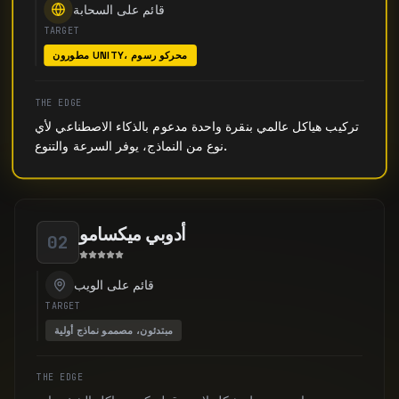
قائم على السحابة
TARGET
مطورون UNITY، محركو رسوم
THE EDGE
تركيب هياكل عالمي بنقرة واحدة مدعوم بالذكاء الاصطناعي لأي
نوع من النماذج، يوفر السرعة والتنوع.
أدوبي ميكسامو
02
قائم على الويب
TARGET
مبتدئون، مصممو نماذج أولية
THE EDGE