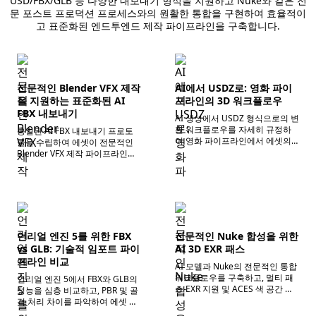
USD/FBX/GLB 등 다양한 내보내기 형식을 지원하고 Nuke와 같은 전
문 포스트 프로덕션 프로세스와의 원활한 통합을 구현하여 효율적이
고 표준화된 엔드투엔드 제작 파이프라인을 구축합니다.
전문적인 Blender VFX 제작
AI에서 USDZ로: 영화 파이
을 지원하는 표준화된 AI
프라인의 3D 워크플로우
FBX 내보내기
AI 생성에서 USDZ 형식으로의 변
환 워크플로우를 자세히 규정하
통일된 AI FBX 내보내기 프로토
여 영화 파이프라인에서 에셋의
콜을 수립하여 에셋이 전문적인
표준화 수준과 크로스 소프트웨
Blender VFX 제작 파이프라인에
어 호환성을 향상시킵니다.
원활하게 통합될 수 있도록 보장
합니다.
언리얼 엔진 5를 위한 FBX
전문적인 Nuke 합성을 위한
vs GLB: 기술적 임포트 파이
AI 3D EXR 패스
프라인 비교
AI 모델과 Nuke의 전문적인 통합
워크플로우를 구축하고, 멀티 패
언리얼 엔진 5에서 FBX와 GLB의
스 EXR 지원 및 ACES 색 공간 관
성능을 심층 비교하고, PBR 및 골
리를 통해 포스트 프로덕션 합성
격 처리 차이를 파악하여 에셋 가
품질을 향상시킵니다.
져오기 효율성을 최적화합니다.