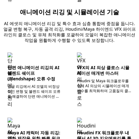
정 제안을 제공합니다.
애니메이션 리깅 및 시뮬레이션 기술
AI 에셋의 애니메이션 리깅 및 특수 효과 심층 통합에 중점을 둡니다.
얼굴 변형 복구, 자동 골격 리깅, Houdini/Maya 하이엔드 VFX 파이프
라인의 클로스 및 유체 최적화를 포괄하여 모델이 복잡한 애니메이션
작업을 원활하게 수행할 수 있도록 보장합니다.
단편 애니메이션 리깅의 AI
VFX의 AI 의상 클로스 시뮬
블렌드 쉐이프
레이션 매개변 마스터
(Blendshape) 오류 수정
Houdini 및 Maya 워크플로우를
위해 AI 의상의 시뮬레이션 매개
얼굴 리깅에서 AI 모델의 비정상
변수를 최적화하여 고품질의 클
적인 변형 및 블렌드 쉐이프 오류
로스 솔빙과 동적 표현을 구현합
를 해결하여 단편 애니메이션 제
니다.
작 프로세스의 원활함과 캐릭터
표정의 정확성을 보장합니다.
Maya AI 캐릭터 자동 리깅:
Houdini FX 워크플로우 내
영화 제작을 위한 빠른 워크
에서 AI 3D 지오메트리를 통