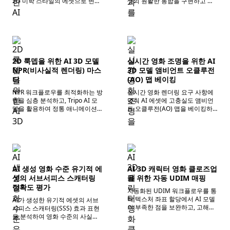
2D 미학 스타일의 에셋으로 변환
셋의 원활한 통합을 구현하고 전
하여 다양한 애니메이션 룩뎁
체 화면의 사실감을 향상시킵니
(LookDev) 요구 사항에 적용할 수
다.
있습니다.
2D 룩뎁을 위한 AI 3D 모델
실시간 영화 조명을 위한 AI
NPR(비사실적 렌더링) 마스
3D 모델 앰비언트 오클루전
터
(AO) 맵 베이킹
NPR 워크플로우를 최적화하는 방
실시간 영화 렌더링 요구 사항에
법을 심층 분석하고, Tripo AI 모
맞춰 AI 에셋에 고충실도 앰비언
델을 활용하여 정통 애니메이션
트 오클루전(AO) 맵을 베이킹하
및 만화 시각 효과를 구축하여 효
여 씬의 깊이와 조명 디테일을 향
율적인 스타일화 에셋 변환을 구
상시키는 방법을 안내합니다.
현합니다.
AI 생성 영화 수준 유기적 에
AI 3D 캐릭터 영화 클로즈업
셋의 서브서피스 스캐터링
을 위한 자동 UDIM 매핑
정확도 평가
자동화된 UDIM 워크플로우를 통
해 텍스처 좌표 할당에서 AI 모델
AI가 생성한 유기적 에셋의 서브
의 부족한 점을 보완하고, 고해상
서피스 스캐터링(SSS) 효과 표현
도 텍스처에 대한 영화 클로즈업
을 분석하여 영화 수준의 사실적
샷의 요구 사항을 충족합니다.
인 렌더링을 위한 평가 기준과 조