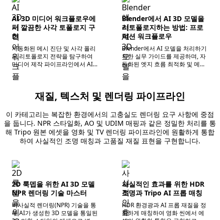
AI 3D 미디어 워크플로우에
Blender에서 AI 3D 모델을
서 깔끔한 사각 토폴로지 구
리토폴로지하는 방법: 프로
현
덕션 워크플로우
자동화된 메시 진단 및 사각 폴리
Blender에서 AI 모델을 처리하기
곤 리토폴로지 전략을 탐구하여
위한 실무 가이드를 제공하며, 자
미디어 제작 파이프라인에서 AI
동화된 엣지 흐름 최적화 및 메시
에셋의 호환성과 처리 효율성을
정리를 통해 에셋의 프로덕션 준
향상시킵니다.
비도를 빠르게 향상시킵니다.
재질, 텍스처 및 렌더링 파이프라인
이 카테고리는 복잡한 환경에서의 고충실도 렌더링 요구 사항에 중점
을 둡니다. NPR 스타일화, AO 및 UDIM 매핑과 같은 정밀한 처리를 통
해 Tripo 원본 에셋을 영화 및 TV 렌더링 파이프라인에 원활하게 통합
하여 사실적인 조명 매칭과 고품질 재질 표현을 구현합니다.
2D 룩뎁을 위한 AI 3D 모델
사실적인 효과를 위한 HDR
NPR 렌더링 기술 마스터
조명과 Tripo AI 프롭 매칭
비사실적 렌더링(NPR) 기술을 통
HDR 환경광과 AI 프롭 재질을 정
해 AI가 생성한 3D 모델을 통일된
확하게 매칭하여 영화 씬에서 에