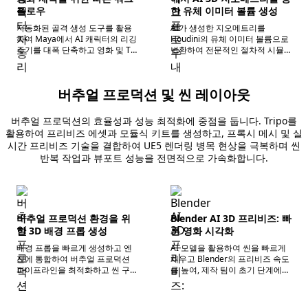
플로우
한 유체 이미터 볼륨 생성
자동화된 골격 생성 도구를 활용
AI가 생성한 지오메트리를
하여 Maya에서 AI 캐릭터의 리깅
Houdini의 유체 이미터 볼륨으로
주기를 대폭 단축하고 영화 및 TV
변환하여 전문적인 절차적 시뮬
제작의 에셋 준비 단계를 가속화
레이션을 위한 효율적인 기본 에
합니다.
셋을 제공합니다.
버추얼 프로덕션 및 씬 레이아웃
버추얼 프로덕션의 효율성과 성능 최적화에 중점을 둡니다. Tripo를
활용하여 프리비즈 에셋과 모듈식 키트를 생성하고, 프록시 메시 및 실
시간 프리비즈 기술을 결합하여 UE5 렌더링 병목 현상을 극복하며 씬
반복 작업과 뷰포트 성능을 전면적으로 가속화합니다.
버추얼 프로덕션 환경을 위
Blender AI 3D 프리비즈: 빠
한 3D 배경 프롭 생성
른 영화 시각화
배경 프롭을 빠르게 생성하고 엔
AI 모델을 활용하여 씬을 빠르게
진에 통합하여 버추얼 프로덕션
채우고 Blender의 프리비즈 속도
파이프라인을 최적화하고 씬 구
를 높여, 제작 팀이 초기 단계에서
축의 효율성과 유연성을 크게 향
정밀한 씬 스토리보드와 시각적
상시킵니다.
최적화를 구현할 수 있도록 지원
합니다.