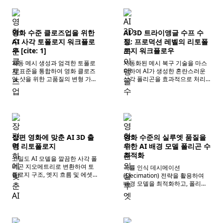
영화 수준 클로즈업을 위한
AI 3D 트라이앵글 수프 수
AI 사각 토폴로지 워크플로
정: 프로덕션 레벨의 리토폴
우 [cite: 1]
로지 워크플로우
자동 메시 생성과 엄격한 토폴로
자동화된 메시 복구 기술을 마스
지 표준을 통합하여 영화 클로즈
터하여 AI가 생성한 혼란스러운
업 샷을 위한 고품질의 변형 가능
삼각 폴리곤을 효과적으로 처리
한 사각 폴리곤 모델을 구축하고,
하고, 후속 골격 리깅 및 애니메이
시각 효과의 전문적인 표현을 보
션 프로세스를 위한 탄탄한 지오
장합니다.
메트리 기반을 마련합니다.
장편 영화에 맞춘 AI 3D 출
영화 수준의 실루엣 품질을
력 리토폴로지
위한 AI 배경 모델 폴리곤 수
최적화
고밀도 AI 모델을 깔끔한 사각 폴
리곤 지오메트리로 변환하여 토
곡률 인식 데시메이션
폴로지 구조, 엣지 흐름 및 에셋
(Decimation) 전략을 활용하여
표준에 대한 장편 영화 제작의 엄
배경 모델을 최적화하고, 폴리곤
격한 요구 사항을 충족합니다.
수를 대폭 줄이면서도 영화 수준
의 실루엣 표현과 시각적 질감을
정확하게 유지합니다.