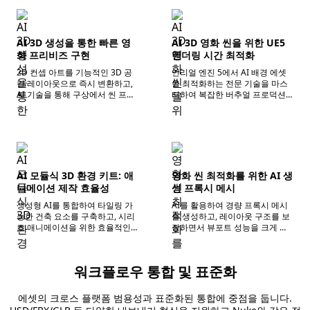
AI 3D 생성을 통한 빠른 영
AI 3D 영화 씬을 위한 UE5
화 프리비즈 구현
렌더링 시간 최적화
2D 컨셉 아트를 기능적인 3D 공
언리얼 엔진 5에서 AI 배경 에셋
간 레이아웃으로 즉시 변환하고,
을 최적화하는 전문 기술을 마스
AI 기술을 통해 구상에서 씬 프리
터하여 복잡한 버추얼 프로덕션
비즈까지의 변환 주기를 단축합
환경에서 안정적인 실시간 프레
니다.
임 속도를 유지하도록 보장합니
다.
AI 모듈식 3D 환경 키트: 애
영화 씬 최적화를 위한 AI 생
니메이션 제작 효율성
성 프록시 메시
생성형 AI를 통합하여 타일링 가
AI를 활용하여 경량 프록시 메시
능한 건축 요소를 구축하고, 시리
를 생성하고, 레이아웃 구조를 보
즈 애니메이션을 위한 효율적인
장하면서 뷰포트 성능을 크게 향
모듈식 환경 솔루션을 제공하여
상시켜 프로덕션 프로세스의 프
조립 효율성을 대폭 향상시킵니
리비즈 단계를 가속화합니다.
다.
워크플로우 통합 및 표준화
에셋의 크로스 플랫폼 범용성과 표준화된 통합에 중점을 둡니다.