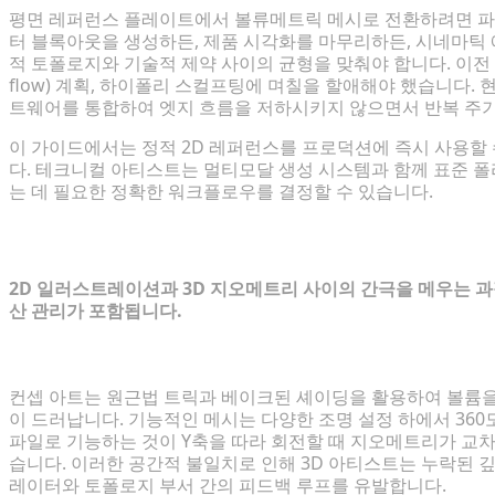
평면 레퍼런스 플레이트에서 볼류메트릭 메시로 전환하려면 파
터 블록아웃을 생성하든, 제품 시각화를 마무리하든, 시네마틱 
적 토폴로지와 기술적 제약 사이의 균형을 맞춰야 합니다. 이전 워크
flow) 계획, 하이폴리 스컬프팅에 며칠을 할애해야 했습니다.
트웨어를 통합하여 엣지 흐름을 저하시키지 않으면서 반복 주기
이 가이드에서는 정적 2D 레퍼런스를 프로덕션에 즉시 사용할 
다. 테크니컬 아티스트는 멀티모달 생성 시스템과 함께 표준 
는 데 필요한 정확한 워크플로우를 결정할 수 있습니다.
2D 디자인을 3D 공간으로 변환할 때의 
2D 일러스트레이션과 3D 지오메트리 사이의 간극을 메우는 과
산 관리가 포함됩니다.
2D 데이터에 보간이 필요한 이유
컨셉 아트는 원근법 트릭과 베이크된 셰이딩을 활용하여 볼륨을
이 드러납니다. 기능적인 메시는 다양한 조명 설정 하에서 360
파일로 기능하는 것이 Y축을 따라 회전할 때 지오메트리가 교
습니다. 이러한 공간적 불일치로 인해 3D 아티스트는 누락된 깊이 
레이터와 토폴로지 부서 간의 피드백 루프를 유발합니다.