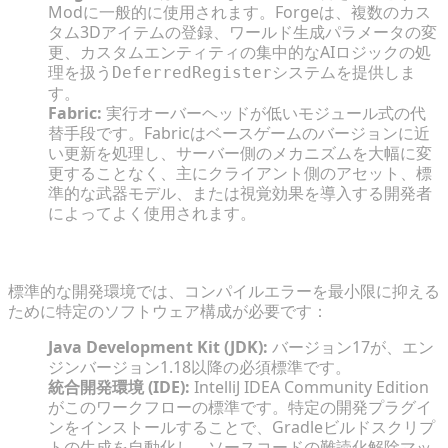
Modに一般的に使用されます。Forgeは、複数のカス
タム3Dアイテムの登録、ワールド生成パラメータの変
更、カスタムエンティティの集中的なAIロジックの処
理を扱う
システムを提供しま
DeferredRegister
す。
Fabric:
実行オーバーヘッドが低いモジュール式の代
替手段です。Fabricはベースゲームのバージョンに近
い更新を処理し、サーバー側のメカニズムを大幅に変
更することなく、主にクライアント側のアセット、標
準的な武器モデル、または視覚効果を導入する開発者
によってよく使用されます。
必須のワークスペースとコードエディタ
標準的な開発環境では、コンパイルエラーを最小限に抑える
ために特定のソフトウェア構成が必要です：
Java Development Kit (JDK):
バージョン17が、エン
ジンバージョン1.18以降の必須標準です。
統合開発環境 (IDE):
IntelliJ IDEA Community Edition
がこのワークフローの標準です。特定の開発プラグイ
ンをインストールすることで、Gradleビルドスクリプ
トの生成を自動化し、ソースコードの難読化解除マッ