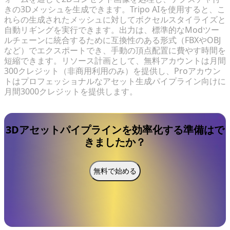
きの3Dメッシュを生成できます。Tripo AIを使用すると、こ
れらの生成されたメッシュに対してボクセルスタイライズと
自動リギングを実行できます。出力は、標準的なModツー
ルチェーンに統合するために互換性のある形式（FBXやOBJ
など）でエクスポートでき、手動の頂点配置に費やす時間を
短縮できます。リソース計画として、無料アカウントは月間
300クレジット（非商用利用のみ）を提供し、Proアカウン
トはプロフェッショナルなアセット生成パイプライン向けに
月間3000クレジットを提供します。
3Dアセットパイプラインを効率化する準備はで
きましたか？
無料で始める