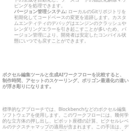
ピングを処理できます。
バージョン管理システム:
ローカルのGitリポジトリを
初期化してコードベースの変更を追跡します。カスタ
ムエンティティのデバッグはエンジンのクラッシュや
レンダリングエラーを引き起こすことが多いため、バ
ージョン管理により、開発者は安定したコンパイル状
態にいつでも戻すことができます。
アセット作成：手動モデリング vs AI生
成
ボクセル編集ツールと生成AIワークフローを比較すると、
制作時間、アセットのスケーリング、ポリゴン最適化の違い
が浮き彫りになります。
低速なルート：ブロックごとのボクセル編集
標準的なアプローチでは、Blockbenchなどのボクセル編集
ソフトウェアを使用します。このワークフローには、幾何学
的な立方体の押し出し、ピボット座標の計算、ピクセルレベ
ルのテクスチャマップの適用が含まれます。この手法は、デ