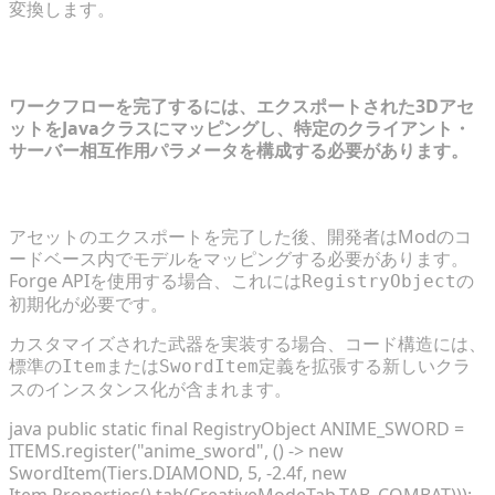
変換します。
ゲーム内での3Dモデルの統合とテスト
ワークフローを完了するには、エクスポートされた3Dアセ
ットをJavaクラスにマッピングし、特定のクライアント・
サーバー相互作用パラメータを構成する必要があります。
Javaでの新しいアイテムとエンティティの登録
アセットのエクスポートを完了した後、開発者はModのコ
ードベース内でモデルをマッピングする必要があります。
Forge APIを使用する場合、これには
の
RegistryObject
初期化が必要です。
カスタマイズされた武器を実装する場合、コード構造には、
標準の
または
定義を拡張する新しいクラ
Item
SwordItem
スのインスタンス化が含まれます。
java public static final RegistryObject
ANIME_SWORD =
ITEMS.register("anime_sword", () -> new
SwordItem(Tiers.DIAMOND, 5, -2.4f, new
Item.Properties().tab(CreativeModeTab.TAB_COMBAT)));