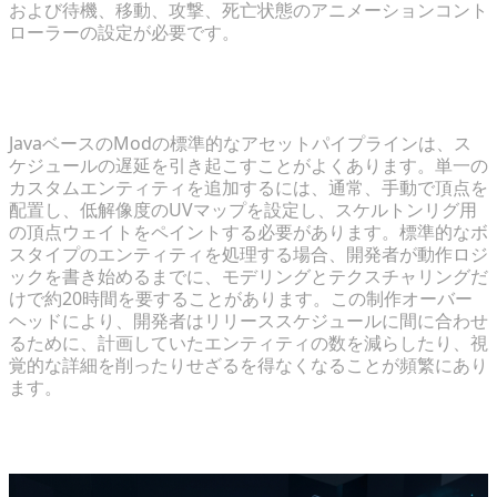
および待機、移動、攻撃、死亡状態のアニメーションコント
ローラーの設定が必要です。
ゲーム開発における従来の3Dアセットのボトルネッ
ク
JavaベースのModの標準的なアセットパイプラインは、ス
ケジュールの遅延を引き起こすことがよくあります。単一の
カスタムエンティティを追加するには、通常、手動で頂点を
配置し、低解像度のUVマップを設定し、スケルトンリグ用
の頂点ウェイトをペイントする必要があります。標準的なボ
スタイプのエンティティを処理する場合、開発者が動作ロジ
ックを書き始めるまでに、モデリングとテクスチャリングだ
けで約20時間を要することがあります。この制作オーバー
ヘッドにより、開発者はリリーススケジュールに間に合わせ
るために、計画していたエンティティの数を減らしたり、視
覚的な詳細を削ったりせざるを得なくなることが頻繁にあり
ます。
開発環境のセットアップ