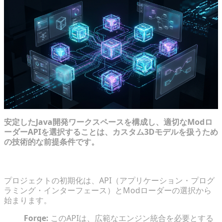
安定したJava開発ワークスペースを構成し、適切なModロ
ーダーAPIを選択することは、カスタム3Dモデルを扱うため
の技術的な前提条件です。
ForgeとFabric Modローダーの選択
プロジェクトの初期化は、API（アプリケーション・プログ
ラミング・インターフェース）とModローダーの選択から
始まります。
Forge:
このAPIは、広範なエンジン統合を必要とする