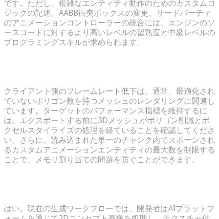
です。ただし、複雑なエンティティ動作のためのカスタムロ
ジックの記述、AABB衝突ボックスの変更、サードパーティ
のアニメーションコントローラーの統合には、エンジンのソ
ースコードに対するより高いレベルの習熟度と中級レベルの
プログラミングスキルが求められます。
3. スタイライズされたモデルで高いパフォーマンス
を維持するにはどうすればよいですか？
クライアント側のフレームレート低下は、通常、最適化され
ていないポリゴン数を持つメッシュのレンダリングに関連し
ています。ターゲットのパフォーマンス指標を維持するに
は、エクスポートする前に3Dメッシュがポリゴン削減とボ
クセルスタイライズの処理を経ていることを確認してくださ
い。さらに、読み込まれた単一のチャンク内でスポーンされ
るカスタムアニメーションエンティティの最大数を制限する
ことで、メモリ割り当ての問題を防ぐことができます。
4. 2Dアニメのコンセプトアートを直接ゲームアセッ
トに変換できますか？
はい。現在の生成ワークフローでは、開発者はAIプラットフ
ォームを通じて2Dコンセプト画像を処理し、テクスチャ付