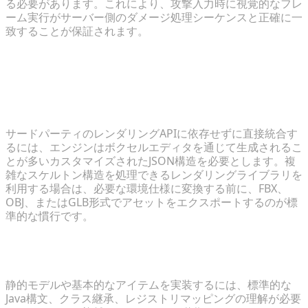
る必要があります。これにより、攻撃入力時に視覚的なフレ
ーム実行がサーバー側のダメージ処理シーケンスと正確に一
致することが保証されます。
よくある質問 (FAQ)
1. Java Modにインポートするための最適な3Dファイ
ル形式は何ですか？
サードパーティのレンダリングAPIに依存せずに直接統合す
るには、エンジンはボクセルエディタを通じて生成されるこ
とが多いカスタマイズされたJSON構造を必要とします。複
雑なスケルトン構造を処理できるレンダリングライブラリを
利用する場合は、必要な環境仕様に変換する前に、FBX、
OBJ、またはGLB形式でアセットをエクスポートするのが標
準的な慣行です。
2. カスタムモデルを追加するには高度なコーディン
グスキルが必要ですか？
静的モデルや基本的なアイテムを実装するには、標準的な
Java構文、クラス継承、レジストリマッピングの理解が必要