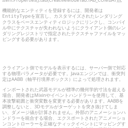
機能的なエンティティを登録するには、開発者は
を宣言し、カスタマイズされたレンダリング
EntityType
クラスをベースエンティティロジックにリンクし、コンパイ
ル中にテクスチャが失われないようにクライアント側のレン
ダリングレジストリで指定されたテクスチャファイルをマッ
ピングする必要があります。
ヒットボックス、スケール、カスタムアニメーション
の構成
クライアント側でモデルを表示するには、サーバー側で対応
する物理パラメータが必要です。Javaエンジンでは、衝突判
定はAABB（軸平行境界ボックス）によって処理されます。
インポートされた武器モデルが標準の幾何学的寸法を超える
場合、開発者はMixinやイベントハンドラーを使用して、基
本攻撃範囲と衝突変数を変更する必要があります。AABBを
調整しないと、3Dモデルがターゲットを突き抜けてしま
い、ダメージ値が計算されません。外部のアニメーションハ
ンドラーを統合する場合、エクスポートされたアニメーショ
ンコントローラーを正確なティックイベントにマッピングす