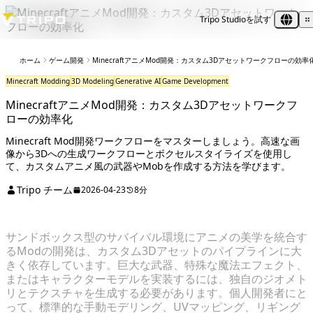
Tripo Studioを試す
ホーム
ゲーム開発
MinecraftアニメMod開発：カスタム3Dアセットワークフローの効率
Minecraft Modding
3D Modeling
Generative AI
Game Development
MinecraftアニメMod開発：カスタム3Dアセットワークフ
ローの効率化
Minecraft Mod開発ワークフローをマスターしましょう。高速な画
像から3Dへの生成ワークフローとボクセルスタイライズを使用し
て、カスタムアニメ風の武器やMobを作成する方法を学びます。
Tripo チーム
2026-04-23
8分
サンドボックス型のサバイバル環境にアニメの美学を統合す
るModの開発は、カスタム3Dアセットのパイプラインに大
きく依存しています。巨大な武器、特殊な魔法エフェクト、
またはキャラクターモデルを実装するには、独自のジオメト
リとテクスチャを生成する必要があります。個人開発者にと
って、標準的な手動モデリング、UVマッピング、リギング