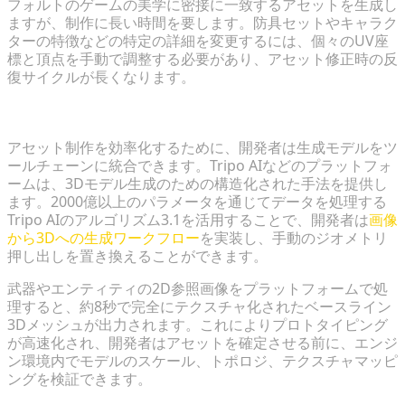
フォルトのゲームの美学に密接に一致するアセットを生成し
ますが、制作に長い時間を要します。防具セットやキャラク
ターの特徴などの特定の詳細を変更するには、個々のUV座
標と頂点を手動で調整する必要があり、アセット修正時の反
復サイクルが長くなります。
高速なルート：画像から3Dへの生成ワークフロー
アセット制作を効率化するために、開発者は生成モデルをツ
ールチェーンに統合できます。Tripo AIなどのプラットフォ
ームは、3Dモデル生成のための構造化された手法を提供し
ます。2000億以上のパラメータを通じてデータを処理する
Tripo AIのアルゴリズム3.1を活用することで、開発者は
画像
から3Dへの生成ワークフロー
を実装し、手動のジオメトリ
押し出しを置き換えることができます。
武器やエンティティの2D参照画像をプラットフォームで処
理すると、約8秒で完全にテクスチャ化されたベースライン
3Dメッシュが出力されます。これによりプロトタイピング
が高速化され、開発者はアセットを確定させる前に、エンジ
ン環境内でモデルのスケール、トポロジ、テクスチャマッピ
ングを検証できます。