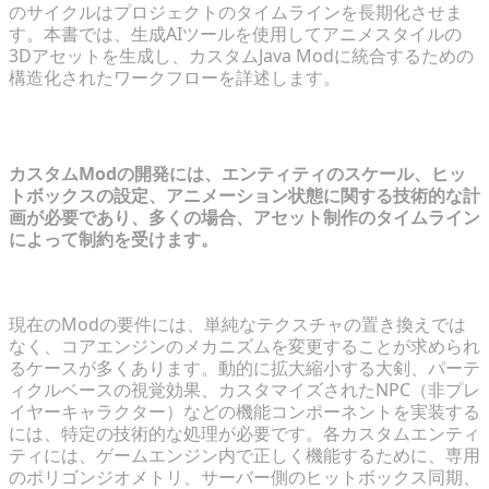
のサイクルはプロジェクトのタイムラインを長期化させま
す。本書では、生成AIツールを使用してアニメスタイルの
3Dアセットを生成し、カスタムJava Modに統合するための
構造化されたワークフローを詳述します。
アニメModの範囲を理解する
カスタムModの開発には、エンティティのスケール、ヒッ
トボックスの設定、アニメーション状態に関する技術的な計
画が必要であり、多くの場合、アセット制作のタイムライン
によって制約を受けます。
プレイヤーの需要を分析する：武器、術、Mob
現在のModの要件には、単純なテクスチャの置き換えでは
なく、コアエンジンのメカニズムを変更することが求められ
るケースが多くあります。動的に拡大縮小する大剣、パーテ
ィクルベースの視覚効果、カスタマイズされたNPC（非プレ
イヤーキャラクター）などの機能コンポーネントを実装する
には、特定の技術的な処理が必要です。各カスタムエンティ
ティには、ゲームエンジン内で正しく機能するために、専用
のポリゴンジオメトリ、サーバー側のヒットボックス同期、