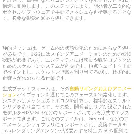
構造に変換します。このステップにより、開発者が二次的な
ボクセルソフトウェアで手動でメッシュを再構築することな
く、必要な視覚的適応を処理できます。
ゲームエンジン向けの自動リギングとFBXエクスポー
ト
静的メッシュは、ゲーム内の状態変化のためにさらなる処理
が必要です。武器にはスイングアニメーションのための変換
状態が必要であり、エンティティには移動や戦闘ロジックの
ためのスケルトンシステムが必要です。頂点ウェイトを手動
でペイントし、スケルトン階層を割り当てるのは、技術的に
正確さが求められる作業です。
生成プラットフォームは、その
自動リギングおよびアニメー
ション
パイプラインを通じてこのフェーズを簡素化します。
システムはメッシュのトポロジを計算し、標準的なスケルト
ンリグを割り当てます。その後、開発者はリグが設定された
モデルをFBXやGLBなどのサポートされている形式でエクス
ポートできます。これらのファイルは、GeckoLibなどのア
ニメーションライブラリにインポートされ、変換データを
Javaレンダリングエンジンが必要とする特定のJSON配列に