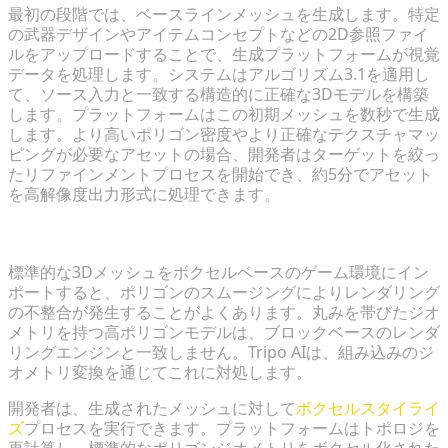
最初の段階では、ベースラインメッシュを生成します。特定
の武器デザインやアイテムコンセプトなどの2D参照ファイ
ルをアップロードすることで、生成プラットフォームが視覚
データを処理します。システムはアルゴリズム3.1を適用し
て、ソース入力と一致する構造的に正確な3Dモデルを構築
します。プラットフォームはこの初期メッシュを数秒で生成
します。より高いポリゴン密度やより正確なテクスチャマッ
ピングが必要なアセットの場合、開発者はターゲットを絞っ
たリファインメントプロセスを開始でき、約5分でアセット
を高解像度出力形式に処理できます。
バニラの美学のためのボクセルスタイライズの適用
標準的な3Dメッシュをボクセルベースのゲーム環境にイン
ポートすると、ポリゴンのスムージングによりレンダリング
の不整合が発生することがよくあります。丸みを帯びたジオ
メトリを持つ高ポリゴンモデルは、ブロックベースのレンダ
リングエンジンと一致しません。Tripo AIは、組み込みのジ
オメトリ変換を通じてこれに対処します。
開発者は、生成されたメッシュに対して
ボクセルスタイライ
ズ
プロセスを実行できます。プラットフォームはトポロジを
再計算し、標準的なポリゴンジオメトリをボクセル化された