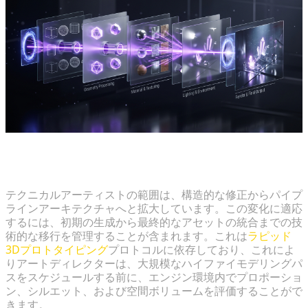
プロトタイピングからハイファイ（高忠実度）パイプ
ラインへの習熟
テクニカルアーティストの範囲は、構造的な修正からパイプ
ラインアーキテクチャへと拡大しています。この変化に適応
するには、初期の生成から最終的なアセットの統合までの技
術的な移行を管理することが含まれます。これは
ラピッド
3Dプロトタイピング
プロトコルに依存しており、これによ
りアートディレクターは、大規模なハイファイモデリングパ
スをスケジュールする前に、エンジン環境内でプロポーショ
ン、シルエット、および空間ボリュームを評価することがで
きます。