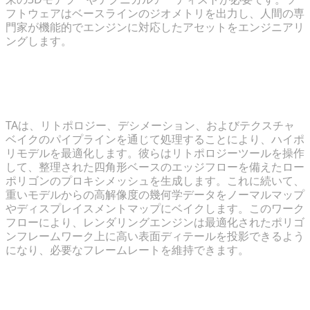
フトウェアはベースラインのジオメトリを出力し、人間の専
門家が機能的でエンジンに対応したアセットをエンジニアリ
ングします。
テクニカルアーティストは、UnrealやUnityのような
エンジン向けにハイポリの生成モデルをどのように最
適化するのでしょうか？
TAは、リトポロジー、デシメーション、およびテクスチャ
ベイクのパイプラインを通じて処理することにより、ハイポ
リモデルを最適化します。彼らはリトポロジーツールを操作
して、整理された四角形ベースのエッジフローを備えたロー
ポリゴンのプロキシメッシュを生成します。これに続いて、
重いモデルからの高解像度の幾何学データをノーマルマップ
やディスプレイスメントマップにベイクします。このワーク
フローにより、レンダリングエンジンは最適化されたポリゴ
ンフレームワーク上に高い表面ディテールを投影できるよう
になり、必要なフレームレートを維持できます。
生成された3Dアセットの標準的なエクスポートフォ
ーマットは何ですか？