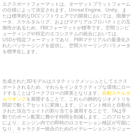
エクスポートフォーマットは、ターゲットプラットフォーム
の仕様によって決定されます。Unreal Engine、Unity、ま
たは標準的なDCCソフトウェアでの開発においては、階層デ
ータ、スケルタルリグ、およびマテリアルプロパティとの互
換性があるため、FBXフォーマットが標準です。空間コンピ
ューティングや特定のエコシステムの統合においては、
USDが指定フォーマットであり、PBRマテリアルの最適化さ
れたパッケージングを提供し、空間スケーリングパラメータ
を標準化します。
ゲーム開発パイプラインにおいて自動スケルタルリギ
ングが必要なのはなぜですか？
生成された3Dモデルはスタティックメッシュとしてエクス
ポートされるため、それらをインタラクティブな環境にロー
ドすることはワークフローの障害となります。
自動スケルタ
ルリギング
を展開することで、これらの静的なジオメトリを
関節で動くアセットに変換します。ジョイント検出と自動化
された頂点ウェイトの割り当てを適用することで、TAは手
動でのボーン配置に費やす時間を削減します。このプロセス
により、エンジン内での即時のロコモーション検証が可能に
なり、キャラクター統合のためのイテレーションスケジュー