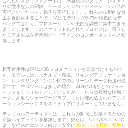
これらのスクリプトノードは、浮遊頂点のクリア、ジオメト
リの微小な穴の閉鎖、ベースラインのデシメーションパスの
実行といったバッチ操作を実行します。これらの技術的な修
正を自動化することで、TAはモデリング部門が構造的なデ
バッグではなく、プロポーションや美的な調整に集中できる
ようにします。このスクリプト化されたプロセスは、孤立し
たモデル生成を産業用パイプラインのコンポーネントへと変
換します。
フォーマットの互換性：シームレスな変換のナビゲー
ト
相互運用性は現代の3Dプロダクションを定義づけるもので
す。モデルには、スカルプト環境、リギングアプリケーショ
ン、レンダリングエンジン間でのクリーンなデータ転送が必
要です。生成ツールは多くの場合、GLBやOBJなどのフォー
マットをデフォルトとしていますが、これらは複雑な階層デ
ータ、高度なシェーダーグラフ、または埋め込まれたアニメ
ーションシーケンスをネイティブにサポートしていません。
テクニカルアーティストは、これらの制限に対処するための
変換パイプラインを構築します。彼らは、UnityやUnrealの
ような従来のエンジン向けに安全に
3DモデルをFBXに変換
し