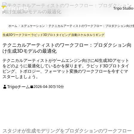
Tripo Stud
ホーム
エデュケーション
テクニカルアーティストのワークフロー：プロダクション向け生
生成3Dワークフロー
ラピッド3Dプロトタイピング
自動スケルタルリギング
テクニカルアーティストのワークフロー：プロダクション向
け生成3Dモデルの最適化
テクニカルアーティストがゲームエンジン向けにAI生成3Dアセット
をどのように最適化しているかを探ります。ラピッド3Dプロトタイ
ピング、トポロジー、フォーマット変換のワークフローを今すぐマ
スターしましょう。
Tripoチーム
2026-04-30
10分
パイプラインのボトルネックを診断す
る：3Dアートにおける変化
スタジオが生成モデリングをプロダクションのワークフロー