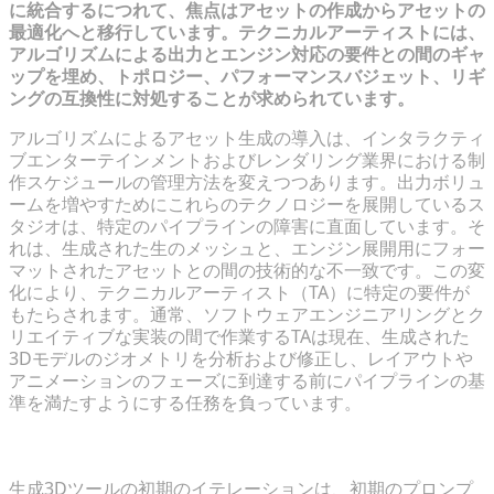
に統合するにつれて、焦点はアセットの作成からアセットの
最適化へと移行しています。テクニカルアーティストには、
アルゴリズムによる出力とエンジン対応の要件との間のギャ
ップを埋め、トポロジー、パフォーマンスバジェット、リギ
ングの互換性に対処することが求められています。
アルゴリズムによるアセット生成の導入は、インタラクティ
ブエンターテインメントおよびレンダリング業界における制
作スケジュールの管理方法を変えつつあります。出力ボリュ
ームを増やすためにこれらのテクノロジーを展開しているス
タジオは、特定のパイプラインの障害に直面しています。そ
れは、生成された生のメッシュと、エンジン展開用にフォー
マットされたアセットとの間の技術的な不一致です。この変
化により、テクニカルアーティスト（TA）に特定の要件が
もたらされます。通常、ソフトウェアエンジニアリングとク
リエイティブな実装の間で作業するTAは現在、生成された
3Dモデルのジオメトリを分析および修正し、レイアウトや
アニメーションのフェーズに到達する前にパイプラインの基
準を満たすようにする任務を負っています。
プロダクション要件に対する初期出力の評価
生成3Dツールの初期のイテレーションは、初期のプロンプ