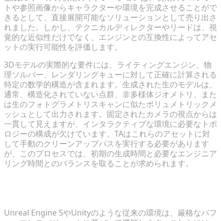
トや参照画像からキャラクターや環境を完成させることがで
きるとして、直接展開可能なソリューションとして売り出さ
れました。しかし、テクニカルディレクターやリードは、視
覚的な近似性だけでなく、エンジンとの互換性によってアセ
ットの実行可能性を評価します。
3Dモデルの実際的な要件には、ライティングエンジン、物
理ソルバー、レンダリングキューに対して正確に計算される
特定の数学的構造が含まれます。生成された生のモデルは、
通常、構造化されていない点群、非多様体ジオメトリ、また
は生のフォトグラメトリスキャンに似たボリュメトリックメ
ッシュとして出力されます。固定されたカメラの視点からは
一貫して見えますが、インタラクティブな環境に必要なトポ
ロジーの構成が欠けています。TAはこれらのアセットに対
して手動のクリーンアップパスを実行する必要があります
が、このプロセスでは、初期の生成時間と必要なエンジニア
リング時間とのバランスを取ることが求められます。
生成された生のアセットが従来のゲームエンジンパイ
プラインで失敗する理由
Unreal Engine 5やUnityのような従来の環境は、厳格なパフ