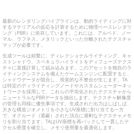
PBRマテリアルワークフローとテクスチャ解像度の標
準化
最新のレンダリングパイプラインは、動的ライティングに対
するマテリアルの反応を計算するために物理ベースレンダリ
ング（PBR）に依存しています。これには、アルベド、ノー
マル、ラフネス、メタリックといった分離されたテクスチャ
マップが必要です。
生成ツールは頻繁に、ディレクショナルライティング、キャ
ストシャドウ、スペキュラハイライトをディフューズテクス
チャに直接計算して組み込みます。このアセットを独自のラ
イティングシステムを備えたゲームエンジンに配置すると、
シャドウデータが競合し、視覚的な不整合が生じます。TA
は特定のディライティングノードやカスタムシェーダーネッ
トワークを採用して、これらの平坦化されたテクスチャから
ニュートラルなPBRデータを抽出します。テクスチャ解像度
の管理も同様に優先事項です。生成された出力はしばしば、
大きな構造ジオメトリを小さなUV座標に割り当てる一方
で、オクルード（遮蔽）された頂点に過剰なテクスチャメモ
リを割り当てます。TAはUV座標を再パックして一貫したテ
クセル密度を確立し、メモリ使用量を最適化します。