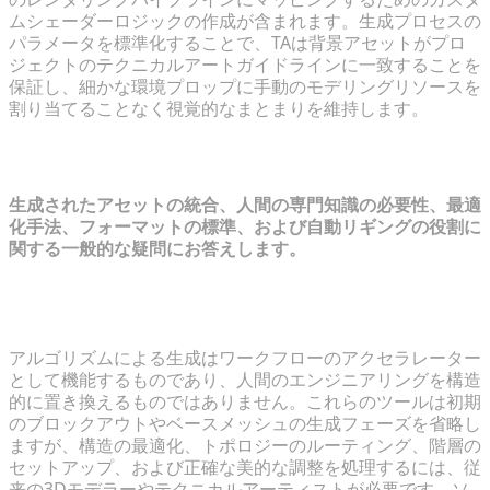
ムシェーダーロジックの作成が含まれます。生成プロセスの
パラメータを標準化することで、TAは背景アセットがプロ
ジェクトのテクニカルアートガイドラインに一致することを
保証し、細かな環境プロップに手動のモデリングリソースを
割り当てることなく視覚的なまとまりを維持します。
よくある質問
生成されたアセットの統合、人間の専門知識の必要性、最適
化手法、フォーマットの標準、および自動リギングの役割に
関する一般的な疑問にお答えします。
アルゴリズムによる生成は、ゲーム開発において従来
の3Dモデラーに取って代わるのでしょうか？
アルゴリズムによる生成はワークフローのアクセラレーター
として機能するものであり、人間のエンジニアリングを構造
的に置き換えるものではありません。これらのツールは初期
のブロックアウトやベースメッシュの生成フェーズを省略し
ますが、構造の最適化、トポロジーのルーティング、階層の
セットアップ、および正確な美的な調整を処理するには、従
来の3Dモデラーやテクニカルアーティストが必要です。ソ