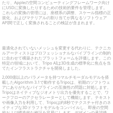
たり、Appleの空間コンピューティングフレームワーク向け
にUSDに変換したりするための技術的要件を管理します。
これらの変換の管理には、座標系の調整、スケール指標の正
規化、およびマテリアルの割り当てが異なるソフトウェア
API間で正しく変換されることの検証が含まれます。
ワークフローのアクセラレーターとしてのパイプライ
ンネイティブな3Dツールの活用
最適化されていないメッシュを変更する代わりに、テクニカ
ルアーティストはプロフェッショナルなパイプラインの制約
に合わせて構築されたプラットフォームを評価します。この
特定の領域において、Tripo AIは3D生成の標準化に焦点を当
てたインフラストラクチャを開発しました。
2,000億以上のパラメータを持つマルチモーダルモデルを搭
載したAlgorithm 3.1で動作するTripoは、初期のソフトウェ
アにありがちなパイプラインの互換性の問題に対処します。
Tripoはネイティブなジオメトリ出力を優先することで、ワ
ークフローのアクセラレーターとして機能します。テキスト
や画像入力を利用して、Tripoは約8秒でテクスチャ付きのネ
イティブな3Dドラフトモデルをコンパイルし、即座の空間
的および構造的な検証を容易にします。デザインの承認後、