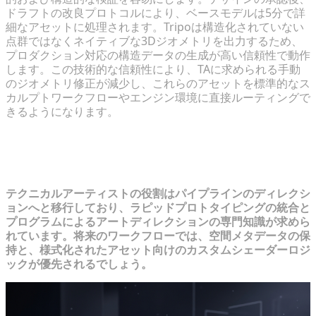
ドラフトの改良プロトコルにより、ベースモデルは5分で詳
細なアセットに処理されます。Tripoは構造化されていない
点群ではなくネイティブな3Dジオメトリを出力するため、
プロダクション対応の構造データの生成が高い信頼性で動作
します。この技術的な信頼性により、TAに求められる手動
のジオメトリ修正が減少し、これらのアセットを標準的なス
カルプトワークフローやエンジン環境に直接ルーティングで
きるようになります。
将来への備え：明日のTAのためのコア
スキルセット
テクニカルアーティストの役割はパイプラインのディレクシ
ョンへと移行しており、ラピッドプロトタイピングの統合と
プログラムによるアートディレクションの専門知識が求めら
れています。将来のワークフローでは、空間メタデータの保
持と、様式化されたアセット向けのカスタムシェーダーロジ
ックが優先されるでしょう。