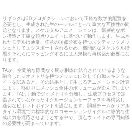
リギングとスケルタルアニメーションの障害の克服
リギングは3Dプロダクションにおいて正確な数学的配置を
必要とし、生成された生のモデルにとって重大な互換性の問
題となります。スケルタルアニメーションは、階層的なボー
ン構造と正確な頂点ウェイトに基づいて動作します。生成さ
れたモデルは通常、任意の頂点分布を持つスタティックメッ
シュとしてエクスポートされるため、機能的なスケルタル階
層をそれらにマッピングするには大規模な再構築が必要にな
ります。
TAが、空間的な隙間なく腕が胴体に結合されているような
融合したジオメトリを持つメッシュに対して自動スキンウェ
イトを試みると、その結果として生じるアニメーション計算
により、移動中にメッシュ全体のボリュームが歪んでしまい
ます。TAは手動でジオメトリを分離し、生成プロセスで定
義されていなかったオクルージョンサーフェスを再構築し、
適切なピボットポイントを設定します。開発チームがリアル
タイム環境での標準的なロコモーションサイクルに静的な生
成出力を適応させようとする中で、頂点ウェイトの専門知識
の必要性が高まっています。