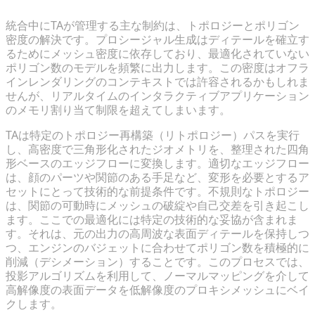
統合中にTAが管理する主な制約は、トポロジーとポリゴン
密度の解決です。プロシージャル生成はディテールを確立す
るためにメッシュ密度に依存しており、最適化されていない
ポリゴン数のモデルを頻繁に出力します。この密度はオフラ
インレンダリングのコンテキストでは許容されるかもしれま
せんが、リアルタイムのインタラクティブアプリケーション
のメモリ割り当て制限を超えてしまいます。
TAは特定のトポロジー再構築（リトポロジー）パスを実行
し、高密度で三角形化されたジオメトリを、整理された四角
形ベースのエッジフローに変換します。適切なエッジフロー
は、顔のパーツや関節のある手足など、変形を必要とするア
セットにとって技術的な前提条件です。不規則なトポロジー
は、関節の可動時にメッシュの破綻や自己交差を引き起こし
ます。ここでの最適化には特定の技術的な妥協が含まれま
す。それは、元の出力の高周波な表面ディテールを保持しつ
つ、エンジンのバジェットに合わせてポリゴン数を積極的に
削減（デシメーション）することです。このプロセスでは、
投影アルゴリズムを利用して、ノーマルマッピングを介して
高解像度の表面データを低解像度のプロキシメッシュにベイ
クします。