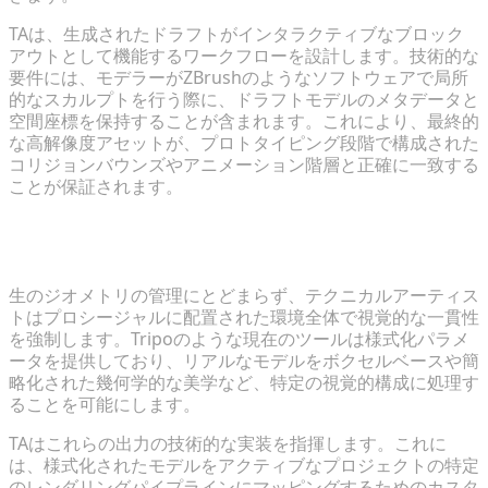
TAは、生成されたドラフトがインタラクティブなブロック
アウトとして機能するワークフローを設計します。技術的な
要件には、モデラーがZBrushのようなソフトウェアで局所
的なスカルプトを行う際に、ドラフトモデルのメタデータと
空間座標を保持することが含まれます。これにより、最終的
な高解像度アセットが、プロトタイピング段階で構成された
コリジョンバウンズやアニメーション階層と正確に一致する
ことが保証されます。
様式化とアートの一貫性のための生成出力のディレク
ション
生のジオメトリの管理にとどまらず、テクニカルアーティス
トはプロシージャルに配置された環境全体で視覚的な一貫性
を強制します。Tripoのような現在のツールは様式化パラメ
ータを提供しており、リアルなモデルをボクセルベースや簡
略化された幾何学的な美学など、特定の視覚的構成に処理す
ることを可能にします。
TAはこれらの出力の技術的な実装を指揮します。これに
は、様式化されたモデルをアクティブなプロジェクトの特定
のレンダリングパイプラインにマッピングするためのカスタ