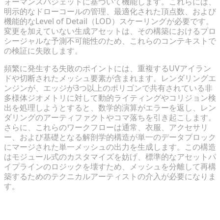
ォーマンスバジェットに基づいて機能します。これらには、
明示的なドローコールの管理、最適化された頂点数、および
機能的なLevel of Detail（LOD）スケーリングが必要です。
変更を加えていない生成アセットは、その構築におけるプロ
シージャルな予測不可能性のため、これらのコンテキストで
の検証に失敗します。
頻繁に発生する失敗のポイントには、重複するUVアイラン
ドや切断されたメッシュ要素が含まれます。レンダリングエ
ンジンが、エッジが3つ以上のポリゴンで共有されている非
多様体ジオメトリに対して動的ライティングやコリジョン検
出を処理しようとすると、数学的演算がエラーを返し、レン
ダリングのアーティファクトやコマ落ちを引き起こします。
さらに、これらのワークフローは通常、衣服、アクセサリ
ー、および基礎となる解剖学的構造が単一のデータブロック
にマージされた単一メッシュの出力を生成します。この構造
はモジュール式のカスタマイズを妨げ、標準的なアセットパ
イプラインのロジックを壊すため、メッシュを分離して再構
築するためのテクニカルアーティストの介入が必要になりま
す。
複雑な制約：ゲームエンジンにおける