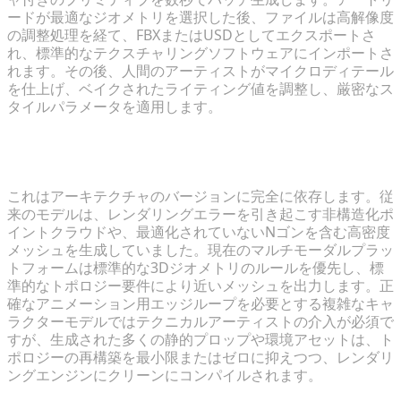
ードが最適なジオメトリを選択した後、ファイルは高解像度
の調整処理を経て、FBXまたはUSDとしてエクスポートさ
れ、標準的なテクスチャリングソフトウェアにインポートさ
れます。その後、人間のアーティストがマイクロディテール
を仕上げ、ベイクされたライティング値を調整し、厳密なス
タイルパラメータを適用します。
アルゴリズムモデルには包括的な手作業によるリトポ
ロジーが必要ですか？
これはアーキテクチャのバージョンに完全に依存します。従
来のモデルは、レンダリングエラーを引き起こす非構造化ポ
イントクラウドや、最適化されていないNゴンを含む高密度
メッシュを生成していました。現在のマルチモーダルプラッ
トフォームは標準的な3Dジオメトリのルールを優先し、標
準的なトポロジー要件により近いメッシュを出力します。正
確なアニメーション用エッジループを必要とする複雑なキャ
ラクターモデルではテクニカルアーティストの介入が必須で
すが、生成された多くの静的プロップや環境アセットは、ト
ポロジーの再構築を最小限またはゼロに抑えつつ、レンダリ
ングエンジンにクリーンにコンパイルされます。