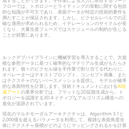
成することができます。手作業による入力に依存するワーク
フローでは、トポロジーとライティングの挙動に関する包括
的な知識が不可欠であり、表面データが特定の技術的要件を
満たすことが保証されます。しかし、ピクセルレベルでの正
確な適用が求められるため、イテレーションのサイクルが長
くなり、大量生産フェーズではスケジュールの制約が生じる
ことが頻繁にあります。
AI主導のアセット生成の台頭
ルックデブパイプラインに機械学習を導入することで、大規
模な参照データに基づく確率的なマテリアル生成がもたらさ
れます。個々のピクセル値を手作業で割り当てる代わりに、
オペレーターはテキストプロンプト、コンセプト画像、また
はテクスチャのないベースメッシュを提供し、モデルが確率
的な表面特性を計算します。技術ドキュメントにおける
AI生
成アート
の業界分析では、フラットな2D拡散生成から、ト
ポロジーを認識する3Dネイティブなアルゴリズム構造への
進化が追跡されています。
現在のマルチモーダルアーキテクチャは、Algorithm 3.1と
2,000億を超えるパラメータを利用して、複雑な表面角度全
体にテクスチャ座標がどのようにマッピングされるかを計算