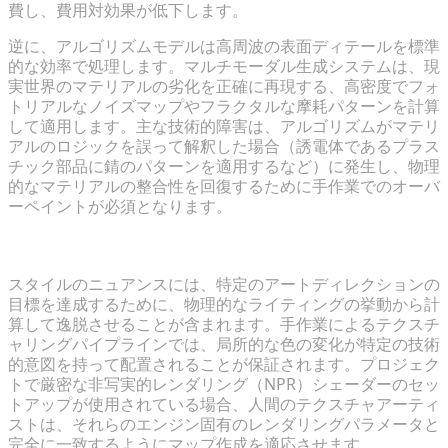
費し、費用対効果が低下します。
逆に、アルゴリズムモデルは高周波の表面ディテールを標準
的な効率で処理します。マルチモーダル生成システムは、現
実世界のマテリアルの劣化を正確に再現する、高密度でフォ
トリアルなノイズマップやフラクタルな摩耗パターンを計算
して適用します。主な技術的障害は、アルゴリズムがマテリ
アルのロジックを誤って解釈した場合（誘電体であるプラス
チック部品に錆のパターンを適用するなど）に発生し、物理
的なマテリアルの整合性を回復するために手作業でのオーバ
ーペイントが必須となります。
スタイルの制御と芸術的ニュアンス
スタイルのニュアンスには、特定のアートディレクションの
目標を達成するために、物理的なライティングの挙動から計
算して逸脱させることが含まれます。手作業によるテクスチ
ャリングパイプラインでは、局所的な色の変化が特定の技術
的意図を持って配置されることが保証されます。プロジェク
トで厳密な非写実的レンダリング（NPR）シェーダーのセッ
トアップが使用されている場合、人間のテクスチャアーティ
ストは、それらのエンジン固有のレンダリングパラメータと
完全に一致するようにマップ作成を適応させます。