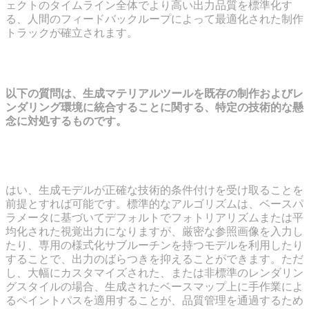
ェクトのタイムライン全体でより高い出力品質を標準化す
る、人間のフィードバックループによって最適化された制作
トラックが確立されます。
よくある質問（FAQ）
以下の質問は、生成マテリアルツールを既存の制作およびレ
ンダリング環境に統合することに関する、特定の技術的な懸
念に対処するものです。
AI生成テクスチャは特定の様式化されたアートディレ
クションを達成できますか？
はい、生成モデルが正確な技術的条件付けを受け取ることを
前提とすれば可能です。標準的なアルゴリズムは、ベースパ
ラメータに基づいてデフォルトでフォトリアリズムまたは平
均化された視覚出力になりますが、厳密な参照画像を入力し
たり、専用の様式化サブルーチンを持つモデルを利用したり
することで、出力のばらつきを抑えることができます。ただ
し、大幅にカスタマイズされた、または非標準のレンダリン
グスタイルの場合、生成されたベースマップ上に手作業によ
るペイントパスを適用することが、品質管理を通過するため