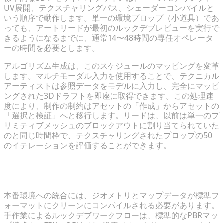
UV展開、テクスチャリングパス、シェーダーコンパイルと
いう順序で動作します。単一の環境プロップ（小道具）であ
っても、アートリードが最初のルックデブレビューを実行で
きるようになるまでに、通常14〜48時間の専任オペレータ
ーの時間を必要とします。
アルゴリズム生成は、このスケジュールのマッピングを変革
します。マルチモーダル入力を使用することで、テクニカル
アーティストは参照データをモデルに入力し、完全にマッピ
ングされた3Dドラフトを即座に取得できます。この処理速
度により、制作の制約はアセットの「作成」からアセットの
「選択と検証」へと移行します。リードは、以前は単一のプ
リミティブメッシュのブロックアウトに割り当てられていた
のと同じ時間枠で、テクスチャリングされたプロップの50
のイテレーションを評価することができます。
エンジン互換性と業界標準フォーマットのエクスポー
ト
本番環境への統合には、ジオメトリとマップデータが標準フ
ォーマットにクリーンにコンパイルされる必要があります。
手作業によるルックデブワークフローは、標準的なPBRマッ