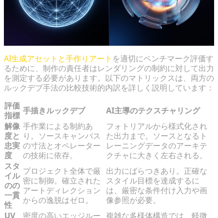
AI生成アセットと手作りアート
を適切にベンチマーク評価す
るために、制作の責任者はレンダリングの制約に対して出力
を測定する必要があります。以下のマトリックスは、両方の
ルックデブ手法の比較技術的内訳を詳しく説明しています：
評価
手描きルックデブ
AI主導のテクスチャリング
指標
解像
手作業による制約あ
フォトリアルから様式化され
度と
り。ソースキャンバス
た出力まで。ソースとなるト
忠実
の寸法とオペレーター
レーニングデータのアーキテ
度
の技術に依存。
クチャに大きく左右される。
スタ
プロジェクト全体で厳
出力にばらつきあり。正確な
イル
密に制御。確立された
スタイル目標を達成するに
のの
アートディレクション
は、厳密な条件付け入力や画
一貫
からの逸脱はゼロ。
像参照が必要。
性
UV
密度の高いエッジルー
複雑な多様体構造では、軽微