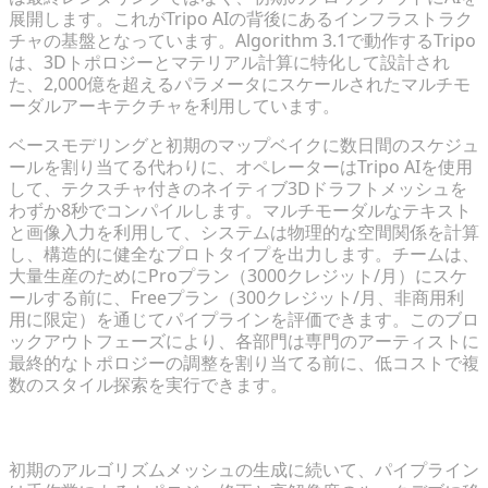
展開します。これがTripo AIの背後にあるインフラストラク
チャの基盤となっています。Algorithm 3.1で動作するTripo
は、3Dトポロジーとマテリアル計算に特化して設計され
た、2,000億を超えるパラメータにスケールされたマルチモ
ーダルアーキテクチャを利用しています。
ベースモデリングと初期のマップベイクに数日間のスケジュ
ールを割り当てる代わりに、オペレーターはTripo AIを使用
して、テクスチャ付きのネイティブ3Dドラフトメッシュを
わずか8秒でコンパイルします。マルチモーダルなテキスト
と画像入力を利用して、システムは物理的な空間関係を計算
し、構造的に健全なプロトタイプを出力します。チームは、
大量生産のためにProプラン（3000クレジット/月）にスケ
ールする前に、Freeプラン（300クレジット/月、非商用利
用に限定）を通じてパイプラインを評価できます。このブロ
ックアウトフェーズにより、各部門は専門のアーティストに
最終的なトポロジーの調整を割り当てる前に、低コストで複
数のスタイル探索を実行できます。
手作業のルックデブによるベースドラフトの改良
初期のアルゴリズムメッシュの生成に続いて、パイプライン