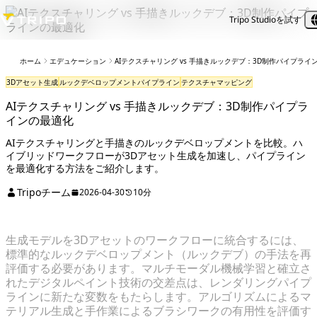
Tripo Studioを試す
ホーム
エデュケーション
AIテクスチャリング vs 手描きルックデブ：3D制作パイプライ
3Dアセット生成
ルックデベロップメントパイプライン
テクスチャマッピング
AIテクスチャリング vs 手描きルックデブ：3D制作パイプラ
インの最適化
AIテクスチャリングと手描きのルックデベロップメントを比較。ハ
イブリッドワークフローが3Dアセット生成を加速し、パイプライン
を最適化する方法をご紹介します。
Tripoチーム
2026-04-30
10分
生成モデルを3Dアセットのワークフローに統合するには、
標準的なルックデベロップメント（ルックデブ）の手法を再
評価する必要があります。マルチモーダル機械学習と確立さ
れたデジタルペイント技術の交差点は、レンダリングパイプ
ラインに新たな変数をもたらします。アルゴリズムによるマ
テリアル生成と手作業によるブラシワークの有用性を評価す