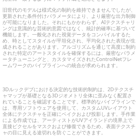
旧世代のモデルは様式化の制約を維持できませんでしたが、
更新された条件付けパラメータにより、より厳密な出力制御
が可能になりました。それにもかかわらず、AIテクスチャリ
ングは意識的な芸術的意図ではなく、統計的確率に基づいて
機能します。一般化された視覚データをコンパイルするた
め、時としてスタイルが平坦化され、平均化された表現が生
成されることがあります。アルゴリズムを通じて高度に制約
された特定のアートスタイルを確保するには、厳密なパラメ
ータチューニングと、カスタマイズされたControlNetフレ
ームワークのパイプラインへの統合が求められます。
ジオメトリの配置とUVマッピングの精度
3Dルックデブにおける決定的な技術的制約は、2Dテクスチ
ャマップが基礎となる3Dジオメトリ全体に歪みなく配置さ
れていることを確認することです。標準的なパイプラインで
は、専用ソフトウェアを使用して、カスタムUVレイアウト
全体にテクスチャを正確にベイクおよび投影します。手作業
による作成では、アーティストがUVアイランドの境界上で
直接ピクセルをマスクおよび修復できるため、表面テクスチ
ャの目に見える途切れを防ぐことができます。