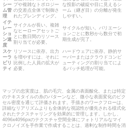
シー
プや複雑なトポロジー
な投影の破綻や目に見えるシ
ム管
の交差点全体で制御さ
ーム（継ぎ目）の分離が発生
理
れたブレンディング。
しやすい。
イテ
サイクルが長い。複雑
レー
サイクルが短い。バリエーシ
なヒーローアセットご
ショ
ョンごとに数秒から数分で初
とに数日間のリソース
ン速
期生成が完了。
割り当てが必要。
度
スケ
リソースに依存。出力
ハードウェアに依存。静的サ
ーラ
を増やすには、それに
ーバーまたはクラウドコンピ
ビリ
比例した人員の拡大が
ューティングの割り当てによ
ティ
必要。
るバッチ処理が可能。
解像度とマイクロディテールの忠実度
マップの忠実度は、肌の毛穴、金属の表面酸化、または特定
のテキスタイルの糸のパターンなど、微小な表面変化のピク
セル密度を通じて評価されます。手描きのワークフローは、
詳細なリアリズムよりも全体的な視認性が優先される様式化
されたテクスチャリングを効果的に管理します。しかし、
4096x4096pxのテクスチャ空間全体にフォトリアルなマイ
クロノイズを手作業で作成することは、過剰な制作時間を消