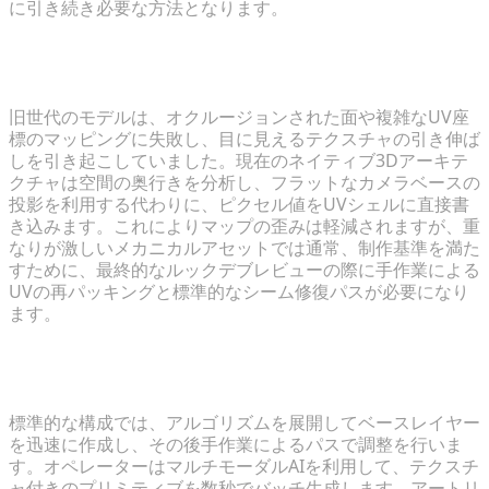
に引き続き必要な方法となります。
生成テクスチャリングツールは、複雑なマルチパーツ
ジオメトリをどのように処理しますか？
旧世代のモデルは、オクルージョンされた面や複雑なUV座
標のマッピングに失敗し、目に見えるテクスチャの引き伸ば
しを引き起こしていました。現在のネイティブ3Dアーキテ
クチャは空間の奥行きを分析し、フラットなカメラベースの
投影を利用する代わりに、ピクセル値をUVシェルに直接書
き込みます。これによりマップの歪みは軽減されますが、重
なりが激しいメカニカルアセットでは通常、制作基準を満た
すために、最終的なルックデブレビューの際に手作業による
UVの再パッキングと標準的なシーム修復パスが必要になり
ます。
生成ツールを標準パイプラインと統合するための最適
な方法は何ですか？
標準的な構成では、アルゴリズムを展開してベースレイヤー
を迅速に作成し、その後手作業によるパスで調整を行いま
す。オペレーターはマルチモーダルAIを利用して、テクスチ
ャ付きのプリミティブを数秒でバッチ生成します。アートリ