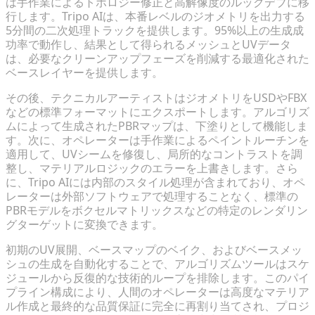
は手作業によるトポロジー修正と高解像度のルックデブに移
行します。Tripo AIは、本番レベルのジオメトリを出力する
5分間の二次処理トラックを提供します。95%以上の生成成
功率で動作し、結果として得られるメッシュとUVデータ
は、必要なクリーンアップフェーズを削減する最適化された
ベースレイヤーを提供します。
その後、テクニカルアーティストはジオメトリをUSDやFBX
などの標準フォーマットにエクスポートします。アルゴリズ
ムによって生成されたPBRマップは、下塗りとして機能しま
す。次に、オペレーターは手作業によるペイントルーチンを
適用して、UVシームを修復し、局所的なコントラストを調
整し、マテリアルロジックのエラーを上書きします。さら
に、Tripo AIには内部のスタイル処理が含まれており、オペ
レーターは外部ソフトウェアで処理することなく、標準の
PBRモデルをボクセルマトリックスなどの特定のレンダリン
グターゲットに変換できます。
初期のUV展開、ベースマップのベイク、およびベースメッ
シュの生成を自動化することで、アルゴリズムツールはスケ
ジュールから反復的な技術的ループを排除します。このパイ
プライン構成により、人間のオペレーターは高度なマテリア
ル作成と最終的な品質保証に完全に再割り当てされ、プロジ