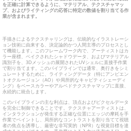
を正確に計算できるように、マテリアル、テクスチャマッ
プ、およびライティングの応答に特定の数値を割り当てる作
業が含まれます。
手描き3Dテクスチャの芸術的遺産
手描きによるテクスチャリングは、伝統的なイラストレーシ
ョン技術に由来する、決定論的かつ人間主導のプロセスとし
て機能します。このフレームワーク内で、アーティストはカ
ラー座標、ベイクされたシャドウデータ、およびマテリアル
識別子を、3Dメッシュの展開されたUVシェルに直接手作業
で割り当てます。このパイプラインでは通常、奥行きをシミ
ュレートするために、ライティングデータ（特にアンビエン
トオクルージョン（AO）や局所的なキャビティシェーディ
ング）をベースカラーやアルベドテクスチャマップに直接、
永続的に統合します。
このパイプラインの主な利点は、頂点およびピクセルデータ
を完全に制御できることです。テクスチャアーティストは、
インタラクションが発生する正確な位置にエッジの摩耗を手
作業でペイントし、局所的なコントラストを割り当てて視聴
者の焦点を誘導し、厳密な非写実的（NPR）な視覚目標を達