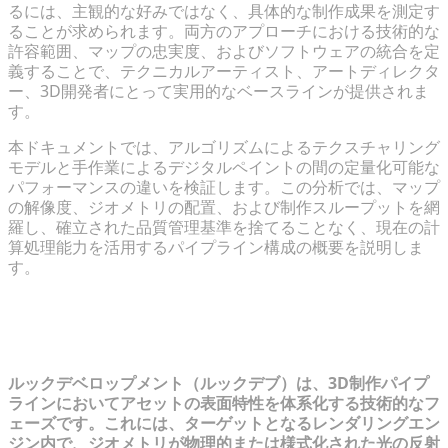
るには、主観的な好みではなく、具体的な制作成果を測定す
ることが求められます。両方のアプローチにおける技術的な
許容範囲、マップの忠実度、およびソフトウェアの統合を定
義することで、テクニカルアーティスト、アートディレクタ
ー、3D開発者にとって実用的なベースラインが提供されま
す。
本ドキュメントでは、アルゴリズムによるテクスチャリング
モデルと手作業によるデジタルペイントの間の定量化可能な
パフォーマンスの違いを検証します。この分析では、マップ
の解像度、ジオメトリの配置、および制作スループットを網
羅し、確立された品質管理基準を捨てることなく、現在の計
算処理能力を活用するパイプライン構成の概要を説明しま
す。
ルックデベロップメントのパラダイム
を理解する
ルックデベロップメント（ルックデブ）は、3D制作パイプ
ラインにおいてアセットの表面特性を体系化する技術的なフ
ェーズです。これには、ターゲットとなるレンダリングエン
ジン内で、ジオメトリが物理的または様式化された光の反射