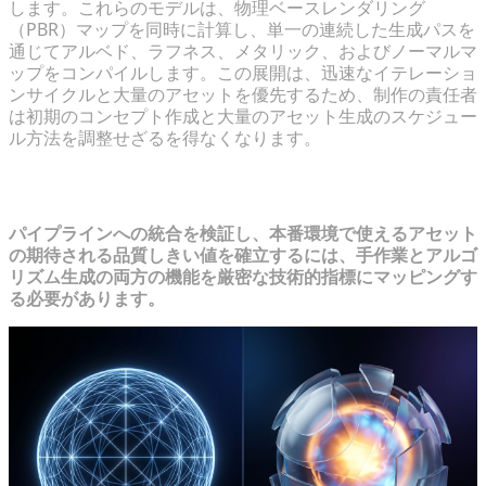
します。これらのモデルは、物理ベースレンダリング
（PBR）マップを同時に計算し、単一の連続した生成パスを
通じてアルベド、ラフネス、メタリック、およびノーマルマ
ップをコンパイルします。この展開は、迅速なイテレーショ
ンサイクルと大量のアセットを優先するため、制作の責任者
は初期のコンセプト作成と大量のアセット生成のスケジュー
ル方法を調整せざるを得なくなります。
並行比較：テクスチャ品質の評価
パイプラインへの統合を検証し、本番環境で使えるアセット
の期待される品質しきい値を確立するには、手作業とアルゴ
リズム生成の両方の機能を厳密な技術的指標にマッピングす
る必要があります。