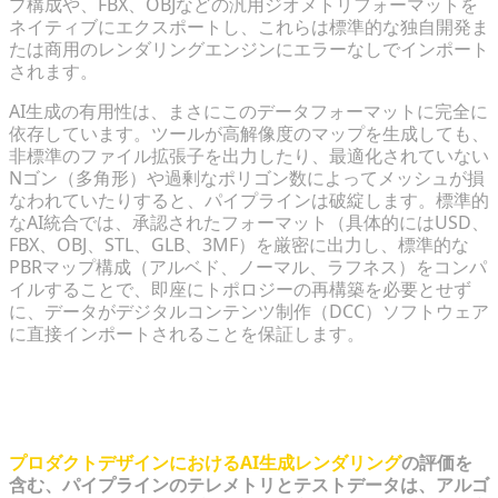
プ構成や、FBX、OBJなどの汎用ジオメトリフォーマットを
ネイティブにエクスポートし、これらは標準的な独自開発ま
たは商用のレンダリングエンジンにエラーなしでインポート
されます。
AI生成の有用性は、まさにこのデータフォーマットに完全に
依存しています。ツールが高解像度のマップを生成しても、
非標準のファイル拡張子を出力したり、最適化されていない
Nゴン（多角形）や過剰なポリゴン数によってメッシュが損
なわれていたりすると、パイプラインは破綻します。標準的
なAI統合では、承認されたフォーマット（具体的にはUSD、
FBX、OBJ、STL、GLB、3MF）を厳密に出力し、標準的な
PBRマップ構成（アルベド、ノーマル、ラフネス）をコンパ
イルすることで、即座にトポロジーの再構築を必要とせず
に、データがデジタルコンテンツ制作（DCC）ソフトウェア
に直接インポートされることを保証します。
ハイブリッド3D制作ワークフローの構
築
プロダクトデザインにおけるAI生成レンダリング
の評価を
含む、パイプラインのテレメトリとテストデータは、アルゴ