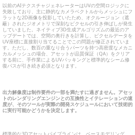
以前のAIテクスチャジェネレーターはUVの空間ロジックに
失敗しており、主に静的なカメラベクトルからメッシュにフ
ラットな2D画像を投影していたため、オクルージョン（遮
蔽）されたジオメトリで深刻なピクセルの引き伸ばしが発生
していました。ネイティブ3D生成アルゴリズムの最近のア
ップデートでは、空間の奥行きを計算し、ピクセルデータを
UV座標に直接割り当てることでこの問題が修正されていま
す。ただし、数百の重なり合うパーツを持つ高密度なメカニ
カルメッシュの場合、アセットが品質保証（QA）をクリア
する前に、手作業によるUVパッキングと標準的なシーム修
復パスが引き続き必須となります。
制作効率とパイプラインの統合
出力解像度は制作要件の一部を満たすに過ぎません。アセッ
トのレンダリングエンジンとの互換性とイテレーションの速
度が、そのツールが実際の開発スケジュールにおいて技術的
に実行可能かどうかを決定します。
イテレーション速度：数秒でのドラフト作成 vs 数日
標準的な3Dアセットパイプラインは、ベースモデリング、