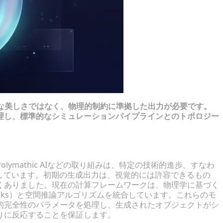
的な美しさではなく、物理的制約に準拠した出力が必要です。
理し、標準的なシミュレーションパイプラインとのトポロジー
ymathic AIなどの取り組みは、特定の技術的進歩、すなわ
しています。初期の生成出力は、視覚的には許容できるもの
くありました。現在の計算フレームワークは、物理学に基づく
 Networks）と空間推論アルゴリズムを統合しています。これらのモ
的完全性のパラメータを処理し、生成されたオブジェクトがシ
りに反応することを保証します。