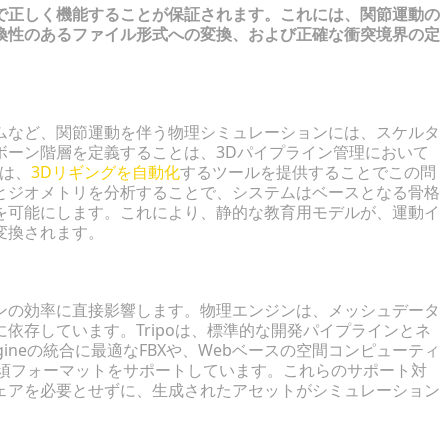
で正しく機能することが保証されます。これには、関節運動の
互換性のあるファイル形式への変換、および正確な衝突境界の定
ムなど、関節運動を伴う物理シミュレーションには、スケルタ
ボーン階層を定義することは、3Dパイプライン管理において
oは、
3Dリギングを自動化
するツールを提供することでこの問
とジオメトリを分析することで、システムはベースとなる骨格
を可能にします。これにより、静的な教育用モデルが、運動イ
変換されます。
の確保
ンの効率に直接影響します。物理エンジンは、メッシュデータ
依存しています。Tripoは、標準的な開発パイプラインとネ
ngineの統合に最適なFBXや、Webベースの空間コンピューティ
の必須フォーマットをサポートしています。これらのサポート対
ェアを必要とせずに、生成されたアセットがシミュレーション