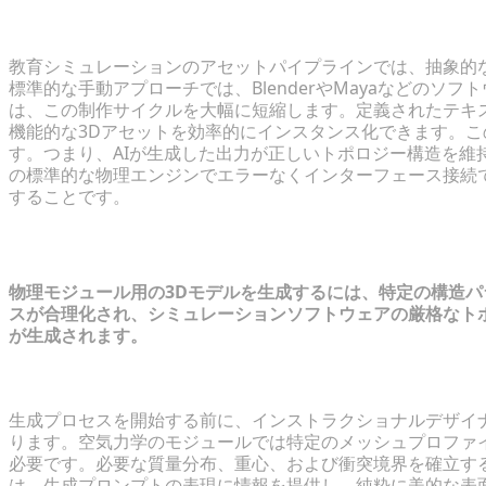
テキストからシミュレーション可能な3Dシーンへの移
教育シミュレーションのアセットパイプラインでは、抽象的
標準的な手動アプローチでは、BlenderやMayaなどのソ
は、この制作サイクルを大幅に短縮します。定義されたテキ
機能的な3Dアセットを効率的にインスタンス化できます。
す。つまり、AIが生成した出力が正しいトポロジー構造を維持し、Un
の標準的な物理エンジンでエラーなくインターフェース接続
することです。
ステップ1：教室シナリオ向けの高速な
物理モジュール用の3Dモデルを生成するには、特定の構造パラ
スが合理化され、シミュレーションソフトウェアの厳格なト
が生成されます。
目的のオブジェクトの物理的特性の定義
生成プロセスを開始する前に、インストラクショナルデザイ
ります。空気力学のモジュールでは特定のメッシュプロファ
必要です。必要な質量分布、重心、および衝突境界を確立す
は、生成プロンプトの表現に情報を提供し、純粋に美的な表