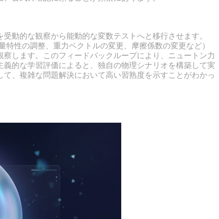
を高める理由
を受動的な観察から能動的な変数テストへと移行させます。
質量特性の調整、重力ベクトルの変更、摩擦係数の変更など）
観察します。このフィードバックループにより、ニュートン力
主義的な学習評価によると、独自の物理シナリオを構築して実
して、複雑な問題解決において高い習熟度を示すことがわかっ
し