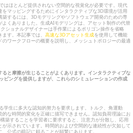
材ではほとんど提供されない空間的な視覚化が必要です。現代
達をマッピングするためにインタラクティブな3D環境が活用
構築するには、3Dモデリングやソフトウェア開発のための専
よくありました。生成AIモデリングは、アセット制作の代替
ストラクショナルデザイナーは手作業によるポリゴン操作を省略
きます。本記事では、
高速な3Dアセット生成
を使用して機能
ドのワークフローの概要を説明し、メッシュトポロジーの最適
すると摩擦が生じることがよくあります。インタラクティブな
マッピングを提供しますが、これらのシミュレーションの作成
する学生に多大な認知的努力を要求します。トルク、角運動
続的な時間的変化を正確に描写できません。認知負荷理論にお
で構築することを学習者に要求すると、注意力が分散し、応用
とが示されています。時間的および空間的な連続性が欠如して
に、公式の暗記に頼ることが頻繁にあります。