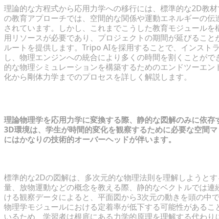
理論的な方程式から応用力学への移行には、標準的な2D教
の教育アプローチでは、空間的な関係や運動エネルギーの伝
されています。しかし、これまでこうした教育モジュールを
用リソースが必要であり、プロジェクトの期間が延びることが
ルートを提供します。Tripo AIを採用することで、イン
し、物理エンジンへの統合により多くの時間を割くことがで
的な物理シミュレーションを構築するためのエンドツーエン
化から剛体力学までのプロセスを詳しく解説します。
教育上の課題：基礎物理学の視覚化
理論物理学を応用力学に変換する際、静的な図解のみに依存
3D環境は、学生が時間的変化を観察するために必要な空間
にはかなりの技術的オーバーヘッドが伴います。
静的な2D学習教材の限界
標準的な2Dの図解は、多次元的な物理法則を理解しようと
量、放物運動などの概念を教える際、静的なベクトルでは連
ける観察データによると、平面図から3次元の動きを頭の中
物理学モジュールにおける定着率が低下する可能性があるこ
いるため、学習者は根底にある力学的原理を理解する代わり