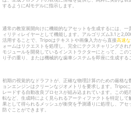
するようにAIモデルに指示します。
高忠実度のドラフトモデルを数秒で生成
通常の教室展開向けに機能的なアセットを生成するには、一貫
ィリティレイヤーとして機能します。アルゴリズム3.1と2,
活用することで、Tripoはテキストや画像入力から直接
高速な
ォームはリクエストを処理し、完全にテクスチャリングされ
モジュールを開発しているインストラクターにとって、この
り子の重り、または機械的な歯車システムを即座に生成する
エンジン互換性のためのトポロジーの改良
初期の視覚的なドラフトが、正確な物理計算のための厳格な
ョンエンジンはクリーンなジオメトリを要求します。Trip
レードする自動改良プロセスが組み込まれています。この処
転など、生成時によく見られるアーティファクトを特定して
果として得られるメッシュが衝突を予測通りに処理し、アセ
防ぐことができます。
ステップ2：生成されたモデルの物理エ