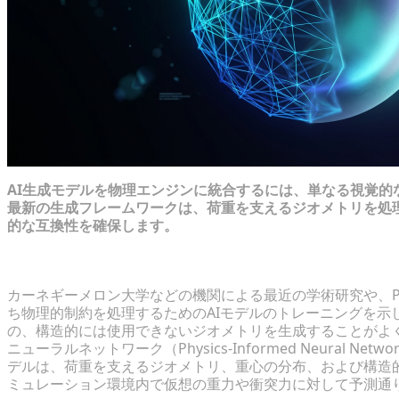
AI生成モデルを物理エンジンに統合するには、単なる視覚
最新の生成フレームワークは、荷重を支えるジオメトリを処
的な互換性を確保します。
AIの物理的制約における現在の学術的イノベーション
カーネギーメロン大学などの機関による最近の学術研究や、Pol
ち物理的制約を処理するためのAIモデルのトレーニングを示
の、構造的には使用できないジオメトリを生成することがよ
ニューラルネットワーク（Physics-Informed Neural
デルは、荷重を支えるジオメトリ、重心の分布、および構造
ミュレーション環境内で仮想の重力や衝突力に対して予測通