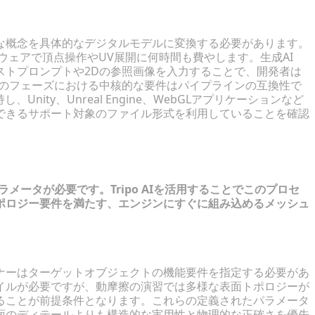
行
な概念を具体的なデジタルモデルに変換する必要があります。
フトウェアで頂点操作やUV展開に何時間も費やします。生成AI
ストプロンプトや2Dの参照画像を入力することで、開発者は
このフェーズにおける中核的な要件はパイプラインの互換性で
ity、Unreal Engine、WebGLアプリケーションなど
できるサポート対象のファイル形式を利用していることを確認
3Dアセット生成
メータが必要です。Tripo AIを活用することでこのプロセ
ポロジー要件を満たす、エンジンにすぐに組み込めるメッシュ
ナーはターゲットオブジェクトの機能要件を指定する必要があ
イルが必要ですが、動摩擦の演習では多様な表面トポロジーが
ることが前提条件となります。これらの定義されたパラメータ
面のディテールよりも構造的な実用性と物理的な正確さを優先