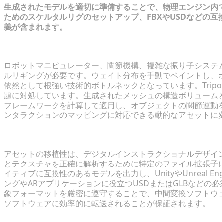
生成されたモデルを適切に準備することで、物理エンジン内
ためのスケルタルリグのセットアップ、FBXやUSDなどの
義が含まれます。
動的なオブジェクトの動きのための自動リギング
ロボットマニピュレーター、関節機構、複雑な振り子システ
ルリギングが必要です。ウェイト分布を手動でペイントし、
依然として根強い技術的ボトルネックとなっています。Trip
題に対処しています。生成されたメッシュの構造ボリューム
フレームワークを計算して適用し、オブジェクトの関節運動
ンタラクションのマッピングに対応できる動的なアセットに
フォーマット変換：シームレスなUSDおよびFBX統合
アセットの移植性は、デジタルインストラクショナルデザイ
とテクスチャを正確に解析するために特定のファイル拡張子に
イティブに互換性のあるモデルを出力し、UnityやUnreal E
ングやARアプリケーションに役立つUSDまたはGLBなど
象フォーマットを厳密に遵守することで、中間変換ソフトウ
ソフトウェアに効率的に転送されることが保証されます。