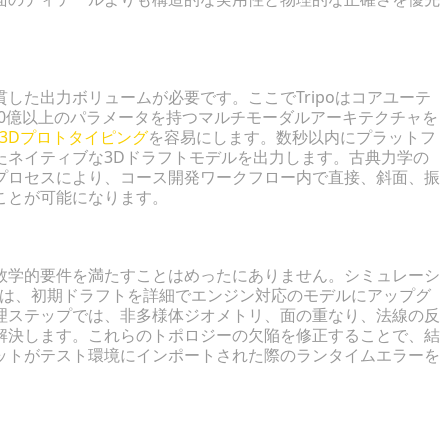
した出力ボリュームが必要です。ここでTripoはコアユーテ
000億以上のパラメータを持つマルチモーダルアーキテクチャを
3Dプロトタイピング
を容易にします。数秒以内にプラットフ
たネイティブな3Dドラフトモデルを出力します。古典力学の
プロセスにより、コース開発ワークフロー内で直接、斜面、振
ことが可能になります。
数学的要件を満たすことはめったにありません。シミュレーシ
oには、初期ドラフトを詳細でエンジン対応のモデルにアップグ
理ステップでは、非多様体ジオメトリ、面の重なり、法線の反
解決します。これらのトポロジーの欠陥を修正することで、結
ットがテスト環境にインポートされた際のランタイムエラーを
ンジン向け準備