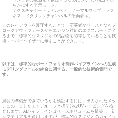
らかにする表示モード。
テクスチャシート：アルベド、ノーマルマップ、ラフ
ネス、メタリックチャンネルの平面表示。
このレイアウトを遵守することで、応募者がベースとなるブ
ロックアウトフェーズからエンジン対応のエクスポートに至
るまで、標準的なスタジオの納品物を認識していることを技
術スーパーバイザーに示すことができます。
よくある質問（FAQ）
以下は、標準的なポートフォリオ制作パイプラインへの生成
モデリングツールの統合に関する、一般的な技術的質問で
す。
AI支援モデルがポートフォリオに使える品質であるこ
とを確認するにはどうすればよいですか？
展開の準備ができているかを検証するには、出力されたメッ
シュの一貫したエッジループと標準的なUVマッピングを検
査します。AIパイプラインはベースボリュームを構築し、初
期マテリアルを適用しますが、標準的なスタジオのガイドラ