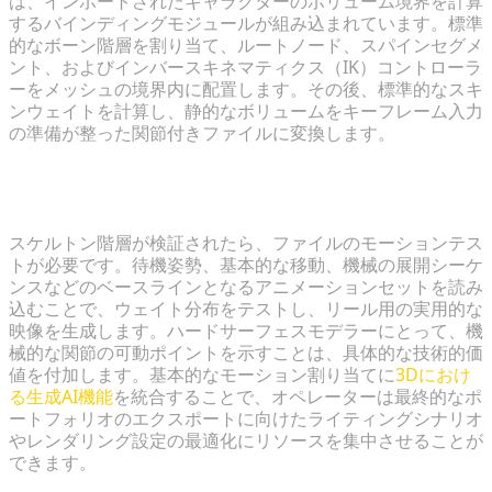
は、インポートされたキャラクターのボリューム境界を計算
するバインディングモジュールが組み込まれています。標準
的なボーン階層を割り当て、ルートノード、スパインセグメ
ント、およびインバースキネマティクス（IK）コントローラ
ーをメッシュの境界内に配置します。その後、標準的なスキ
ンウェイトを計算し、静的なボリュームをキーフレーム入力
の準備が整った関節付きファイルに変換します。
ショーケースの価値を高める基礎アニメーションの適
用
スケルトン階層が検証されたら、ファイルのモーションテス
トが必要です。待機姿勢、基本的な移動、機械の展開シーケ
ンスなどのベースラインとなるアニメーションセットを読み
込むことで、ウェイト分布をテストし、リール用の実用的な
映像を生成します。ハードサーフェスモデラーにとって、機
械的な関節の可動ポイントを示すことは、具体的な技術的価
値を付加します。基本的なモーション割り当てに
3Dにおけ
る生成AI機能
を統合することで、オペレーターは最終的なポ
ートフォリオのエクスポートに向けたライティングシナリオ
やレンダリング設定の最適化にリソースを集中させることが
できます。