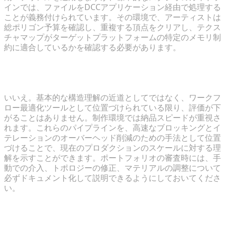
インでは、ファイルをDCCアプリケーション経由で処理する
ことが義務付けられています。その環境で、アーティストは
総ポリゴン予算を確認し、重複する頂点をクリアし、テクス
チャマップがターゲットプラットフォームの特定のメモリ制
約に適合しているかを確認する必要があります。
生成ツールを使用すると、採用担当者からの評価が下
がる可能性はありますか？
いいえ。基本的な構造理解の近道としてではなく、ワークフ
ロー最適化ツールとして位置づけられている限り、評価が下
がることはありません。制作環境では納品スピードが重視さ
れます。これらのパイプラインを、高速なブロッキングとイ
テレーションのオーバーヘッド削減のための手法として位置
づけることで、現在のプロダクションのスケールに対する理
解を示すことができます。ポートフォリオの審査時には、手
動での介入、トポロジーの修正、マテリアルの調整について
必ずドキュメント化して説明できるようにしておいてくださ
い。
インタラクティブなWebポートフォリオにはどのフ
ァイルフォーマットを使用すべきですか？