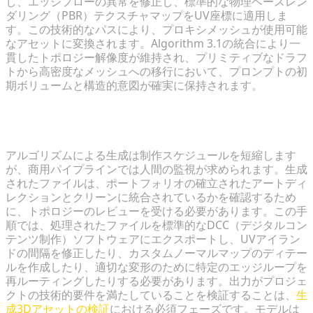
し、エッジフローの異常を修正し、標準的な物理ベースレン
ダリング（PBR）テクスチャマップをUV座標に適用しま
す。この技術的なパスにより、プロキシメッシュが使用可能
なアセットに変換されます。Algorithm 3.1の統合により一
貫したトポロジー解像度が維持され、プリミティブなドラフ
トから高密度なメッシュへの移行において、プロンプトの初
期ボリュームと構造的意図が確実に保持されます。
AI生成におけるアーティスティックなコントロールの
維持
アルゴリズムによる生成は制作スケジュールを短縮します
が、商用パイプラインでは人間の監視が求められます。生成
されたファイルは、ポートフォリオの確立されたアートディ
レクションとクリーンに統合されているかを確認するため
に、トポロジーのレビューを受ける必要があります。この手
順では、処理されたファイルを標準的なDCC（デジタルコン
テンツ制作）ソフトウェアにエクスポートし、UVアイラン
ドの間隔を修正したり、カスタムノーマルマップのディテー
ルを作成したり、適切な変形のために特定のエッジループを
再ルーティングしたりする必要があります。出力がプロジェ
クトの技術的要件を満たしていることを検証することは、
生
成3Dアセットの検証
における必須フェーズです。モデルは