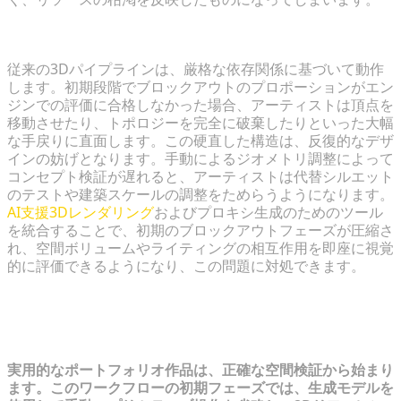
従来のパイプラインがコンセプト検証を遅らせる理由
従来の3Dパイプラインは、厳格な依存関係に基づいて動作
します。初期段階でブロックアウトのプロポーションがエン
ジンでの評価に合格しなかった場合、アーティストは頂点を
移動させたり、トポロジーを完全に破棄したりといった大幅
な手戻りに直面します。この硬直した構造は、反復的なデザ
インの妨げとなります。手動によるジオメトリ調整によって
コンセプト検証が遅れると、アーティストは代替シルエット
のテストや建築スケールの調整をためらうようになります。
AI支援3Dレンダリング
およびプロキシ生成のためのツール
を統合することで、初期のブロックアウトフェーズが圧縮さ
れ、空間ボリュームやライティングの相互作用を即座に視覚
的に評価できるようになり、この問題に対処できます。
ステップ1：高速プロトタイピングと
コンセプト探索
実用的なポートフォリオ作品は、正確な空間検証から始まり
ます。このワークフローの初期フェーズでは、生成モデルを