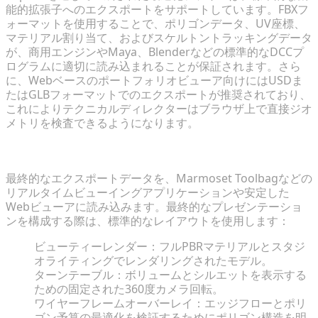
能的拡張子へのエクスポートをサポートしています。FBXフ
ォーマットを使用することで、ポリゴンデータ、UV座標、
マテリアル割り当て、およびスケルトントラッキングデータ
が、商用エンジンやMaya、Blenderなどの標準的なDCCプ
ログラムに適切に読み込まれることが保証されます。さら
に、Webベースのポートフォリオビューア向けにはUSDま
たはGLBフォーマットでのエクスポートが推奨されており、
これによりテクニカルディレクターはブラウザ上で直接ジオ
メトリを検査できるようになります。
リアルタイムレンダラー向けのアセット整理
最終的なエクスポートデータを、Marmoset Toolbagなどの
リアルタイムビューイングアプリケーションや安定した
Webビューアに読み込みます。最終的なプレゼンテーショ
ンを構成する際は、標準的なレイアウトを使用します：
ビューティーレンダー：フルPBRマテリアルとスタジ
オライティングでレンダリングされたモデル。
ターンテーブル：ボリュームとシルエットを表示する
ための固定された360度カメラ回転。
ワイヤーフレームオーバーレイ：エッジフローとポリ
ゴン予算の最適化を検証するためにポリゴン構造を明