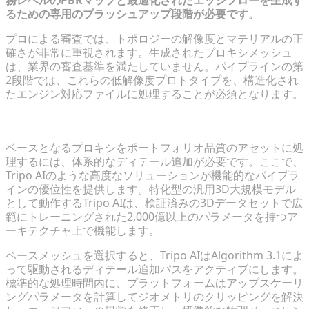
るための専用のブラッシュアップ段階が必要です。
プロによる審査では、トポロジーの解像度とマテリアルの正
確さが非常に重視されます。生成されたプロキシメッシュ
は、業界の審査基準を満たしていません。パイプラインの第
2段階では、これらの低解像度プロトタイプを、構造化され
たエンジン対応ファイルに処理することが必須となります。
ジオメトリのアップスケーリングとテクスチャの強化
ベースとなるプロキシをポートフォリオ品質のアセットに処
理するには、体系的なディテール追加が必要です。ここで、
Tripo AIのような高度なソリューションが機能的なパイプラ
インの優位性を提供します。特化型の汎用3D大規模モデル
として動作するTripo AIは、検証済みの3Dデータセットで広
範にトレーニングされた2,000億以上のパラメータを持つア
ーキテクチャ上で機能します。
ベースメッシュを選択すると、Tripo AIはAlgorithm 3.1によ
って駆動されるディテール追加パスをアクティブにします。
標準的な処理時間内に、プラットフォームはアップスケーリ
ングパラメータを計算してジオメトリのクリッピングを解決