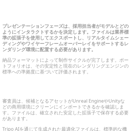
ステップ4：ショーケースのエクスポ
ートと組み立て
プレゼンテーションフェーズは、採用担当者がモデルとどの
ようにインタラクトするかを決定します。ファイルは業界標
準の拡張子を使用してエクスポートし、リアルタイムシェー
ディングやワイヤーフレームオーバーレイをサポートするレ
ンダリング環境に配置する必要があります。
納品フォーマットによって制作サイクルが完了します。ポー
トフォリオは、その安定性と現在のレンダリングエンジンの
標準への準拠度に基づいて評価されます。
エンジン互換性の確保（FBXおよびGLBフォーマッ
ト）
審査員は、候補となるアセットがUnreal EngineやUnityな
どの商用環境にクリーンにインポートできるかを確認しま
す。ファイルは、確立された安定した拡張子で保存する必要
があります。
Tripo AIを通じて生成された最適化ファイルは、標準的な機