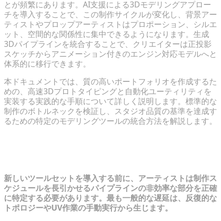
とが頻繁にあります。AI支援による3Dモデリングアプロー
チを導入することで、この制作サイクルが変化し、背景アー
ティストやプロップアーティストはプロポーション、シルエ
ット、空間的な関係性に集中できるようになります。生成
3Dパイプラインを統合することで、クリエイターは正投影
スケッチからアニメーション付きのエンジン対応モデルへと
体系的に移行できます。
本ドキュメントでは、質の高いポートフォリオを作成するた
めの、高速3Dプロトタイピングと自動化ユーティリティを
実装する実践的な手順について詳しく説明します。標準的な
制作のボトルネックを検証し、スタジオ品質の基準を達成す
るための特定のモデリングツールの統合方法を解説します。
3Dポートフォリオのボトルネックの診
断
新しいツールセットを導入する前に、アーティストは制作ス
ケジュールを長引かせるパイプラインの非効率な部分を正確
に特定する必要があります。最も一般的な遅延は、反復的な
トポロジーやUV作業の手動実行から生じます。