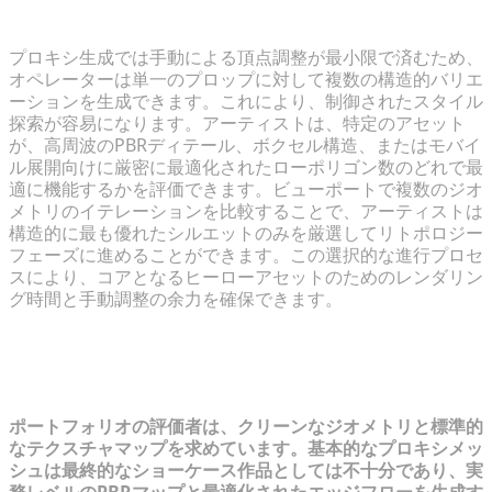
ン
プロキシ生成では手動による頂点調整が最小限で済むため、
オペレーターは単一のプロップに対して複数の構造的バリエ
ーションを生成できます。これにより、制御されたスタイル
探索が容易になります。アーティストは、特定のアセット
が、高周波のPBRディテール、ボクセル構造、またはモバイ
ル展開向けに厳密に最適化されたローポリゴン数のどれで最
適に機能するかを評価できます。ビューポートで複数のジオ
メトリのイテレーションを比較することで、アーティストは
構造的に最も優れたシルエットのみを厳選してリトポロジー
フェーズに進めることができます。この選択的な進行プロセ
スにより、コアとなるヒーローアセットのためのレンダリン
グ時間と手動調整の余力を確保できます。
ステップ2：ドラフトから高品質アセ
ットへのブラッシュアップ
ポートフォリオの評価者は、クリーンなジオメトリと標準的
なテクスチャマップを求めています。基本的なプロキシメッ
シュは最終的なショーケース作品としては不十分であり、実
務レベルのPBRマップと最適化されたエッジフローを生成す