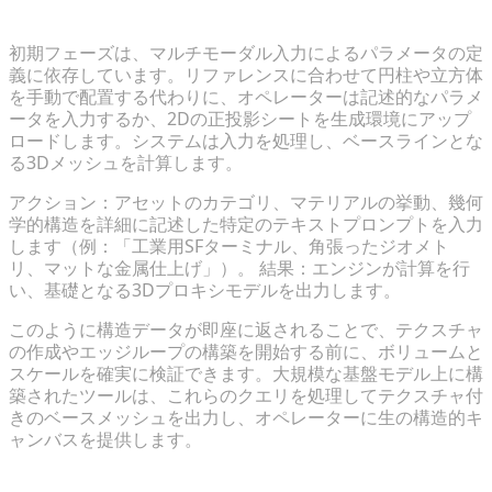
テキストと2Dスケッチからベースモデルへの変換
初期フェーズは、マルチモーダル入力によるパラメータの定
義に依存しています。リファレンスに合わせて円柱や立方体
を手動で配置する代わりに、オペレーターは記述的なパラメ
ータを入力するか、2Dの正投影シートを生成環境にアップ
ロードします。システムは入力を処理し、ベースラインとな
る3Dメッシュを計算します。
アクション：アセットのカテゴリ、マテリアルの挙動、幾何
学的構造を詳細に記述した特定のテキストプロンプトを入力
します（例：「工業用SFターミナル、角張ったジオメト
リ、マットな金属仕上げ」）。 結果：エンジンが計算を行
い、基礎となる3Dプロキシモデルを出力します。
このように構造データが即座に返されることで、テクスチャ
の作成やエッジループの構築を開始する前に、ボリュームと
スケールを確実に検証できます。大規模な基盤モデル上に構
築されたツールは、これらのクエリを処理してテクスチャ付
きのベースメッシュを出力し、オペレーターに生の構造的キ
ャンバスを提供します。
ハイポリゴンに移行する前のスタイルのイテレーショ