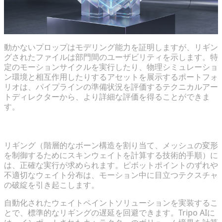
動かないプロップはモデリング能力を証明しますが、リギン
グされたファイルは部門間のユーザビリティを示します。特
定のモーションサイクルを実行したり、物理シミュレーショ
ン環境と相互作用したりするアセットを展示するポートフォ
リオは、パイプラインの準備状況を評価するテクニカルアー
トディレクターから、より詳細な評価を得ることができま
す。
自動リギングとスケルトン生成
リギング（階層的なボーン構造を割り当て、メッシュの変形
を制御するためにスキンウェイトを計算する技術的手順）に
は、正確な実行が求められます。ピボットポイントのずれや
不適切なウェイト分布は、モーション中に目立つテクスチャ
の破綻を引き起こします。
自動化されたウェイトペイントソリューションを実装するこ
とで、標準的なリギングの遅延を回避できます。Tripo AIに