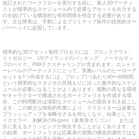
改訂されたワークフローを実行する前に、新人3Dアーティ
ストが標準的なスケジュール内で必要なアセットを出力する
のを妨げている構造的な依存関係を特定する必要がありま
す。主な障害は、手動によるプリミティブ操作の技術的オー
バーヘッドに起因しています。
学生プロジェクトにおける時間と品質のジレンマ
標準的な3Dアセット制作プロセスには、ブロックアウト、
リトポロジー、UVアイランドのパッキング、ノーマルマッ
プのベイク、PBRテクスチャリングが含まれます。エントリ
ーレベルのアーティストにとって、実務レベルのヒーローア
セットを1つ作成するには、プロップ1つあたり40〜60時間
という標準的なスタジオの見積もりに沿った集中的なスケジ
ュールが必要になることがよくあります。複数の異なる環境
やキャラクターで構成されるポートフォリオを作成する場
合、この時間配分は深刻なスケジュールの競合を引き起こし
ます。この膨大な技術的作業により、クリエイターは必要な
ブラッシュアップを省略せざるを得なくなり、結果としてベ
イクエラー、未解決のN-gons（多角形ポリゴン）、または
目に見えるクリッピングが発生することがよくあります。そ
の結果、ポートフォリオは応募者の実際の構造的適性ではな
く、リソースの枯渇を反映したものになってしまいます。