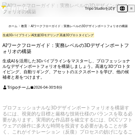
Tripo Studioを試す
ホーム
教育
AIワークフローガイド：実務レベルの3Dデザインポートフォリオの構築
生成3Dパイプライン
AI支援3Dモデリング
高速3Dプロトタイピング
AIワークフローガイド：実務レベルの3Dデザインポートフ
ォリオの構築
生成AIを活用した3Dパイプラインをマスターし、プロフェッショナ
ルなデザインポートフォリオを構築しましょう。高速な3Dプロトタ
イピング、自動リギング、アセットのエクスポートを学び、他の候
補者と差をつけます。
Tripoチーム
2026-04-30
8分
プロフェッショナルな3Dデザインポートフォリオを構築す
るには、視覚的な目標と厳格な技術仕様のバランスを取る必
要があります。実用的な作品群を確立するには、DCCソフト
ウェアの操作に多大な時間を投資する必要があることが多
く、これがイテレーション（反復）プロセスの妨げになるこ