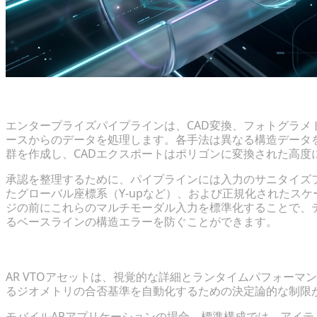
マルチモーダルなアセット生成入力の標準化
エンタープライズパイプラインは、CAD変換、フォトグラメ
ースからのデータを処理します。各手法は異なる構造データ
群を作成し、CADエクスポートはポリゴンに変換された高度
承認を整理するために、パイプラインには入力のサニタイズ
たグローバル座標系（Y-upなど）、および正規化されたスケ
ジの前にこれらのマルチモーダル入力を標準化することで、テ
るベースラインの構造エラーを防ぐことができます。
明確なトポロジーとポリゴン数のしきい値の確立
AR VTOアセットは、視覚的な詳細とランタイムパフォー
るジオメトリの合否基準を自動化するための決定論的な制限
モバイルARアプリケーションの場合、標準構成では、アイ