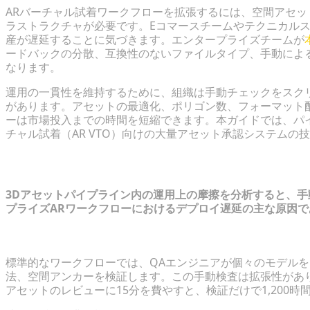
ARバーチャル試着ワークフローを拡張するには、空間アセ
ラストラクチャが必要です。Eコマースチームやテクニカルス
産が遅延することに気づきます。エンタープライズチームが
ードバックの分散、互換性のないファイルタイプ、手動によ
なります。
運用の一貫性を維持するために、組織は手動チェックをスク
があります。アセットの最適化、ポリゴン数、フォーマット
ーは市場投入までの時間を短縮できます。本ガイドでは、パ
チャル試着（AR VTO）向けの大量アセット承認システムの
エンタープライズ3Dワークフローにお
3Dアセットパイプライン内の運用上の摩擦を分析すると、
プライズARワークフローにおけるデプロイ遅延の主な原因
手動によるARアセットレビューとQAの高コスト
標準的なワークフローでは、QAエンジニアが個々のモデル
法、空間アンカーを検証します。この手動検査は拡張性がありま
アセットのレビューに15分を費やすと、検証だけで1,200