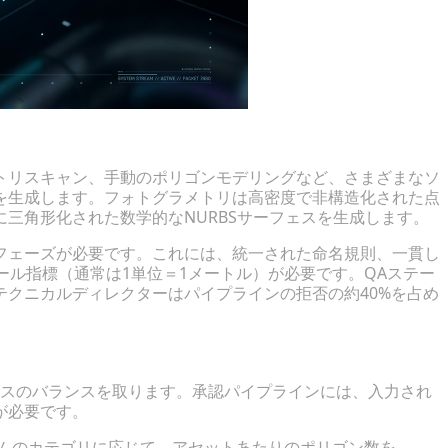
トリスキャン、手動のポリゴンモデリングなど、さまざまなソ
を生成します。フォトグラメトリは高密度で非構造化された点
に三角形化された数学的なNURBSサーフェスを生成します。
フェーズが必要です。これには、統一された命名規則、一貫し
ール指標（通常は1単位＝1メートル）が必要です。QAステー
クニカルディレクターはパイプラインの拒否の約40%を占め
マンスのバランスを取ります。承認パイプラインには、入力され
が必要です。
テムのカテゴリに応じて、アセットあたりのポリゴン数を