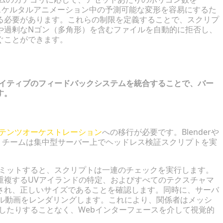
また、スケルタルアニメーション中の予測可能な変形を容易にするた
る必要があります。これらの制限を定義することで、スクリプ
や過剰なNゴン（多角形）を含むファイルを自動的に拒否し、
ぐことができます。
するための戦略
ネイティブのフィードバックシステムを統合することで、バー
す。
ンテンツオーケストレーション
への移行が必要です。Blenderや
ことで、チームは集中型サーバー上でヘッドレス検証スクリプトを実
コミットすると、スクリプトは一連のチェックを実行します。
重複するUVアイランドの特定、およびすべてのテクスチャマ
され、正しいサイズであることを確認します。同時に、サーバ
ーブル動画をレンダリングします。これにより、関係者はメッシ
したりすることなく、Webインターフェースを介して視覚的