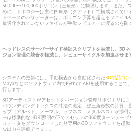
50,000〜100,000ポリゴン（三角形）に制限します。
めに、トポロジーは主に四角形（クアッド）で構成されてい
トベースのバリデーターは、ポリゴン予算を超えるファイル
最適化されていないファイルが手動レビュアーに渡るのを防
3Dアセット承認パイプラインを合理化
ヘッドレスのサーバーサイド検証スクリプトを実装し、3D
ジョン管理の競合を軽減し、レビューサイクルを加速させま
自動レンダリングと検証スクリプトの統合
システムの更新には、手動検査から自動化された
3D製品コ
Mayaなどのソフトウェア内でPython APIを使用する
行します。
3Dアーティストがアセットをバージョン管理リポジトリに
バウンディングボックスの寸法の測定、総三角形数の計算、
ップ（アルベド、ノーマル、ラフネス、メタルネス）が添付
ーは標準的なHDRI照明の下でアセットの360度ターンテ
ュデータをダウンロードしたり専用の3Dソフトウェアを起動
な出力を評価できます。