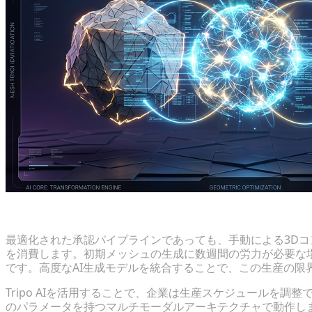
数週間から数分へ：ドラフト作成の制約を回避する
最適化された承認パイプラインであっても、手動による3D
を消費します。初期メッシュの生成に数週間の労力が必要な
です。高度なAI生成モデルを統合することで、この生産の限
Tripo AIを活用することで、企業は生産スケジュールを調整できます。
のパラメータを持つマルチモーダルアーキテクチャで動作し