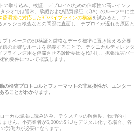
ットの取り込み、検証、デプロイのための信頼性の高いインフ
タジオでは通常、承認および品質保証（QA）のループ中に生
本番環境に対応した3Dパイプラインの構築
を試みると、フィ
るメッシュ検査などの問題に直面し、デプロイが遅れる原因と
リプトベースの3D検証と厳格なデータ標準に置き換える必要
配信の正確なルールを定義することで、テクニカルディレクタ
イプライン運用を停滞させる診断要因を検討し、拡張現実バー
技術的要件について概説します。
けるボトルネックの診断
手動の検査プロトコルとフォーマットの非互換性が、エンター
であることがわかります。
をローカル環境に読み込み、テクスチャの解像度、物理的寸
せん。小売業者が5,000のSKUをデジタル化する場合、各
時間の労働力が必要になります。