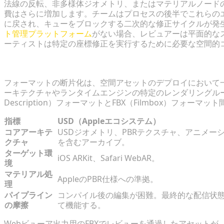
法線の反転、非多様体ジオメトリ、またはマテリアルノード
費はさらに増加します。チームはプロセスの後半でこれらの
に戻され、キューをブロックする二次的な修正サイクルが発
ト管理プラットフォーム
がない場合、レビュアーは平面的な
ーティストは特定の座標修正を実行するために必要な空間的
フォーマット互換性の制約：USDとFBXのトレードオ
フォーマットの断片化は、空間アセットのデプロイにおいて
ーキテクチャやランタイムエンジンの特定のレンダリングルールに対
Description）フォーマットとFBX（Filmbox）フォ
指標
USD（Appleエコシステム）
コアアーキテ
USDジオメトリ、PBRテクスチャ、アニメー
クチャ
を含むアーカイブ。
ターゲット環
iOS ARKit、Safari WebAR。
境
マテリアル処
AppleのPBR仕様への準拠。
理
パイプライン
コンパイル後の編集が困難。最終的な配信状
の摩擦
て機能する。
Webビューア出力用のFBXでレビューを通過したアセットが