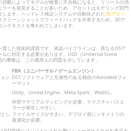
の切断によってモデルが検査に不合格になると、リソースの消
エラーを発見することが多いため、アセットはモデリング部門
生します。ヘッドレス検証システムや自動化された
3Dアセッ
スクリーンショットでフィードバックを共有するため、3Dア
コンテキストを奪われてしまいます。
フ
一貫した技術的課題です。承認パイプラインは、異なるOSア
応する必要があります。USD（Universal Scene
ーマット間の摩擦は、この運用上の問題を示しています。
FBX（ユニバーサル / ゲームエンジン）
ション
DCCソフトウェアと互換性のある独自のAutodeskフォ
ーマット。
Unity、Unreal Engine、Meta Spark、WebGL。
外部マテリアルマッピングが必要。テクスチャパスエ
ラーが発生しやすい。
態とし
ファイルサイズが大きい。デプロイ前にジオメトリの
最適化が必要。
、USD環境にコンパイルされた際にシェーダーエラーを表示す