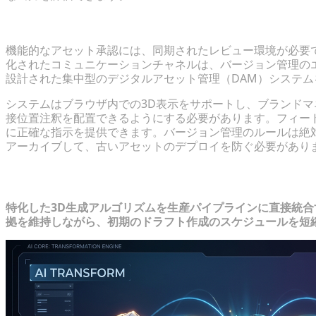
部門横断的なフィードバックループの集中化
機能的なアセット承認には、同期されたレビュー環境が必要
化されたコミュニケーションチャネルは、バージョン管理の
設計された集中型のデジタルアセット管理（DAM）システ
システムはブラウザ内での3D表示をサポートし、ブランドマ
接位置注釈を配置できるようにする必要があります。フィード
に正確な指示を提供できます。バージョン管理のルールは絶
アーカイブして、古いアセットのデプロイを防ぐ必要があり
AI統合によるレガシーシステムの制限
特化した3D生成アルゴリズムを生産パイプラインに直接統合
拠を維持しながら、初期のドラフト作成のスケジュールを短