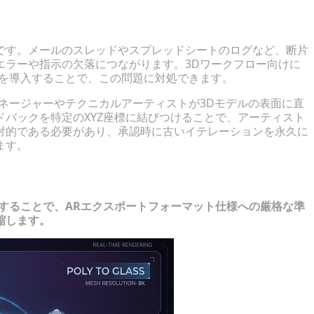
です。メールのスレッドやスプレッドシートのログなど、断片
エラーや指示の欠落につながります。3Dワークフロー向けに
ムを導入することで、この問題に対処できます。
ネージャーやテクニカルアーティストが3Dモデルの表面に直
バックを特定のXYZ座標に結びつけることで、アーティスト
対的である必要があり、承認時に古いイテレーションを永久に
ます。
の克服
することで、ARエクスポートフォーマット仕様への厳格な準
縮します。