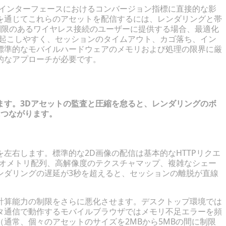
売インターフェースにおけるコンバージョン指標に直接的な影
を通じてこれらのアセットを配信するには、レンダリングと帯
制限のあるワイヤレス接続のユーザーに提供する場合、最適化
き起こしやすく、セッションのタイムアウト、カゴ落ち、イン
標準的なモバイルハードウェアのメモリおよび処理の限界に厳
的なアプローチが必要です。
の診断
ます。3Dアセットの監査と圧縮を怠ると、レンダリングのボ
につながります。
る影響の分析
左右します。標準的な2D画像の配信は基本的なHTTPリクエ
ジオメトリ配列、高解像度のテクスチャマップ、複雑なシェー
ンダリングの遅延が3秒を超えると、セッションの離脱が直線
計算能力の制限をさらに悪化させます。デスクトップ環境では
タ通信で動作するモバイルブラウザではメモリ不足エラーを頻
通常、個々のアセットのサイズを2MBから5MBの間に制限