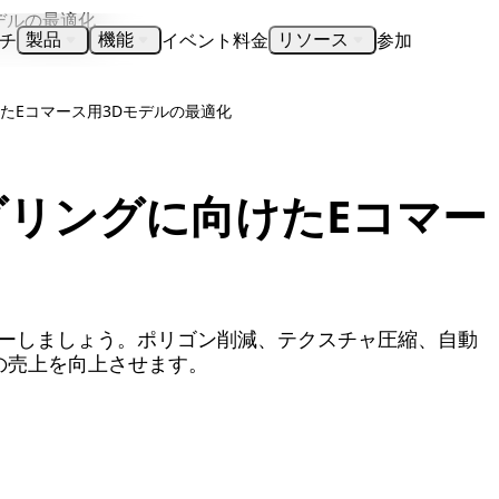
チ
イベント
料金
参加
製品
機能
リソース
たEコマース用3Dモデルの最適化
リングに向けたEコマー
ターしましょう。ポリゴン削減、テクスチャ圧縮、自動
の売上を向上させます。