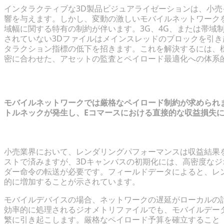
インタラクティブな3D製品ビジュアライゼーションは、小
響を与えます。しかし、変動の激しいモバイルネットワーク
域幅に関する特有の制約が伴います。3G、4G、または帯域
されていない3Dファイルはメインスレッドのブロックを引
タラクション指標の低下を招きます。これを解決するには、
密に合わせた、アセットの監査とペイロード最適化への体系
モバイル3Dにおける帯域幅のジレンマ
モバイルネットワークでは厳格なペイロード制約が求められ
トルネックが発生し、Eコマースにおける直接的な収益損失
3Dのロード時間がEコマースのコンバージョンに与え
小売業界において、レンダリングパフォーマンスは収益結果を
ストで済みますが、3Dキャンバスの初期化には、高密度な
ダー命令の転送が必要です。フィールドデータによると、レ
的に増加することが示されています。
モバイルデバイスの場合、ネットワークの遅延がローカルの
効率的に処理されるジオメトリファイルでも、モバイルデー
繁に引き起こします。厳格なペイロード予算を確立すること（