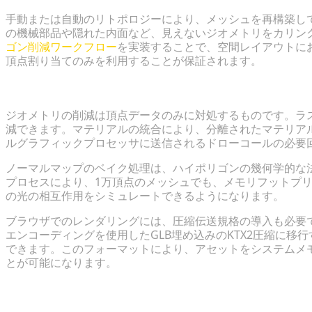
手動または自動のリトポロジーにより、メッシュを再構築し
の機械部品や隠れた内面など、見えないジオメトリをカリン
ゴン削減ワークフロー
を実装することで、空間レイアウトに
頂点割り当てのみを利用することが保証されます。
テクスチャ圧縮、ベイク処理、およびマテリアルの統
ジオメトリの削減は頂点データのみに対処するものです。ラ
減できます。マテリアルの統合により、分離されたマテリア
ルグラフィックプロセッサに送信されるドローコールの必要
ノーマルマップのベイク処理は、ハイポリゴンの幾何学的な
プロセスにより、1万頂点のメッシュでも、メモリフットプ
の光の相互作用をシミュレートできるようになります。
ブラウザでのレンダリングには、圧縮伝送規格の導入も必要です。標
エンコーディングを使用したGLB埋め込みのKTX2圧縮に
できます。このフォーマットにより、アセットをシステムメモ
とが可能になります。
プログレッシブレンダリングのためのLOD（Level of D