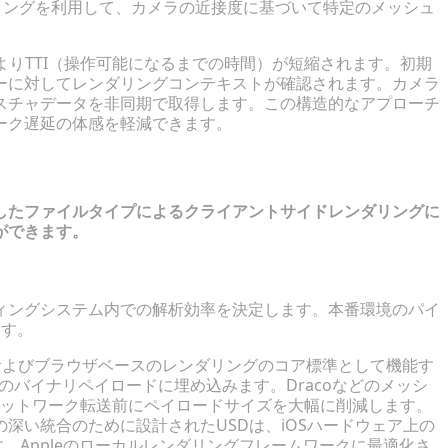
きレンダリングを利用して、カメラの近接度に基づいて特定のメッシュ
よりTTI（操作可能になるまでの時間）が短縮されます。初期
ーに対してレンダリングコンテキストが確認されます。カメラ
スチャデータを非同期で取得します。この構造的なアプローチ
ーク遅延の体感を軽減できます。
の克服
したファイルタイプによるクライアントサイドレンダリングに
ができます。
ィングシステム内での解析効率を決定します。本番環境のパイ
ます。
idおよびブラウザベースのレンダリングのコア標準として機能す
のバイナリペイロードに埋め込みます。Dracoなどのメッシ
ットワーク転送前にペイロードサイズを大幅に削減します。
深い統合のために設計されたUSDは、iOSハードウェア上の
。Appleのローカルレンダリングフレームワークに最適化さ