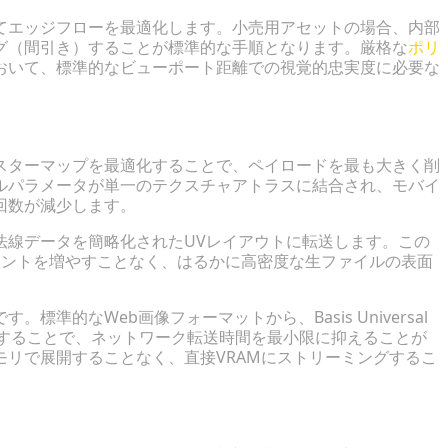
てエッジフローを最適化します。小売用アセットの場合、内部
グ（間引き）することが標準的な手順となります。厳格な
ポリ
おいて、標準的なビューポート距離での視覚的忠実度に必要な
合
スターマップを最適化することで、ペイロードを最も大きく削
ルパラメータが単一のテクスチャアトラスに結合され、モバイ
回数が減少します。
法線データを簡略化されたUVレイアウトに転送します。この
リントを増やすことなく、はるかに高密度な生ファイルの表面
準的なWeb画像フォーマットから、Basis Universal
移行することで、ネットワーク転送時間を最小限に抑えることが
リで展開することなく、直接VRAMにストリーミングするこ
etail）の実装