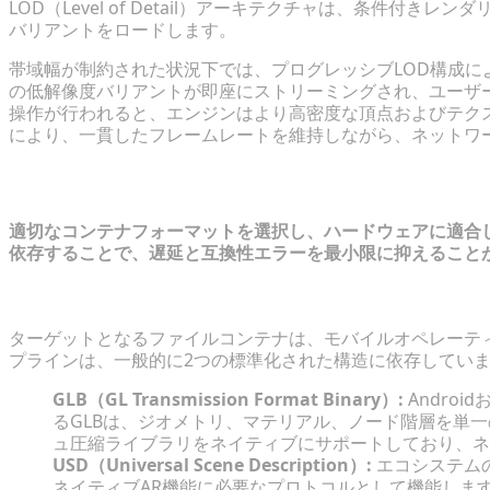
LOD（Level of Detail）アーキテクチャは、条件付
バリアントをロードします。
帯域幅が制約された状況下では、プログレッシブLOD構成に
の低解像度バリアントが即座にストリーミングされ、ユーザ
操作が行われると、エンジンはより高密度な頂点およびテク
により、一貫したフレームレートを維持しながら、ネットワ
フォーマットとストリーミングの制約
適切なコンテナフォーマットを選択し、ハードウェアに適合
依存することで、遅延と互換性エラーを最小限に抑えること
軽量エクスポートフォーマットの評価（GLB vs USD）
ターゲットとなるファイルコンテナは、モバイルオペレーテ
プラインは、一般的に2つの標準化された構造に依存してい
GLB（GL Transmission Format Binary）:
Andro
るGLBは、ジオメトリ、マテリアル、ノード階層を単一
ュ圧縮ライブラリをネイティブにサポートしており、ネ
USD（Universal Scene Description）:
エコシステムの
ネイティブAR機能に必要なプロトコルとして機能します