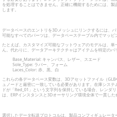
を処理することはできません。正確に機能するためには、製品
します。
動的変数レンダリングのためのSKUデータの構造化
データベースのエントリを3Dメッシュにリンクするには、パ
可能なすべてのパーツは、データベーステーブル内でマッピ
たとえば、カスタマイズ可能なフットウェアのモデルは、単一
ん。代わりに、データアーキテクチャはアイテムを特定のバ
Base_Material: キャンバス、レザー、スエード
Sole_Type: ラバー、フォーム
Laces_Color: 赤、黒、白
これらの各データベース変数は、3Dアセットファイル（GLB
ュノードと厳密に一致している必要があります。在庫システムが
ドが「Red_01」という文字列を保持している場合、レン
は、ERPインスタンスと3Dオーサリング環境全体で一貫し
適切なアーキテクチャの選択: REST API vs. GraphQL
選択したデータ転送プロトコルは、製品コンフィギュレータ