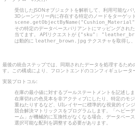
受信したJSONオブジェクトを解析して、利用可能なバ
3Dシーンツリー内に存在する特定のノードをターゲット
scene.getObjectByName("Cushion_Material"
その特定のデータベースバリアントにマッピングされた
当てます。 APIリクエストが
{"sku": "leather_br
は動的に
テクスチャを取得し、
leather_brown.jpg
ステップ3: リアルタイムの条件付きロジックルールの
最後の統合ステップでは、同期されたデータを処理するため
す。この構成により、フロントエンドのコンフィギュレータ
実装プロトコル:
在庫の最小値に対するブールステートメントを記述しま
在庫切れの色見本を非アクティブにしたり、特定のモジ
重ねたりするなど、UIレイヤーに標準的な視覚的イン
競合解決マトリックスをプログラムします。「ヘビーデ
ーム」が機械的に互換性がなくなる場合、データベースは
選択可能な配列を調整する必要があります。