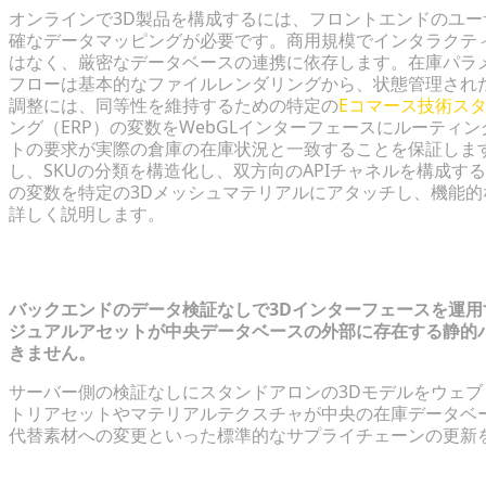
オンラインで3D製品を構成するには、フロントエンドのユ
確なデータマッピングが必要です。商用規模でインタラクテ
はなく、厳密なデータベースの連携に依存します。在庫パラ
フローは基本的なファイルレンダリングから、状態管理され
調整には、同等性を維持するための特定の
Eコマース技術ス
ング（ERP）の変数をWebGLインターフェースにルーテ
トの要求が実際の倉庫の在庫状況と一致することを保証しま
し、SKUの分類を構造化し、双方向のAPIチャネルを構成
の変数を特定の3Dメッシュマテリアルにアタッチし、機能
詳しく説明します。
Eコマースにおける静的3D運用の限界
バックエンドのデータ検証なしで3Dインターフェースを運
ジュアルアセットが中央データベースの外部に存在する静的
きません。
サーバー側の検証なしにスタンドアロンの3Dモデルをウェ
トリアセットやマテリアルテクスチャが中央の在庫データベ
代替素材への変更といった標準的なサプライチェーンの更新
在庫切れによるカスタマイズの摩擦