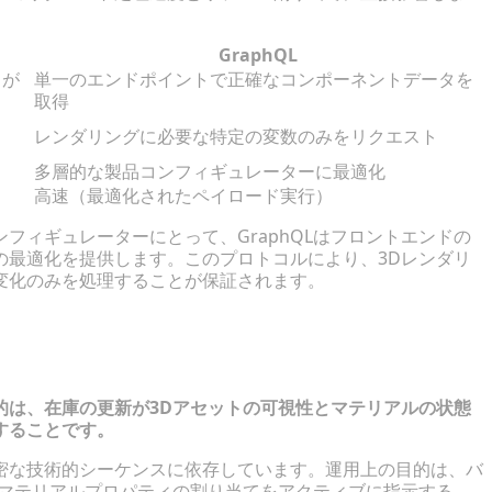
GraphQL
トが
単一のエンドポイントで正確なコンポーネントデータを
取得
レンダリングに必要な特定の変数のみをリクエスト
多層的な製品コンフィギュレーターに最適化
高速（最適化されたペイロード実行）
フィギュレーターにとって、GraphQLはフロントエンドの
の最適化を提供します。このプロトコルにより、3Dレンダリ
変化のみを処理することが保証されます。
をライブコンフィギュレーターに接続す
的は、在庫の更新が3Dアセットの可視性とマテリアルの状態
することです。
密な技術的シーケンスに依存しています。運用上の目的は、バ
とマテリアルプロパティの割り当てをアクティブに指示する、