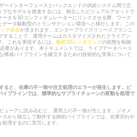
ーザーインターフェースとバックエンドの供給システム間で正
ィブなモデルを推進するには、独立したビジュアルアセットで
メータを3Dコンフィギュレーターにリンクさせる際、ワーク
たデータ駆動型のトランザクション環境へと移行します。この
タック統合
が含まれます。エンタープライズリソースプランニ
ィングすることで、運用チームはカスタマイズされたクライアン
す。これを実現するには、
動的3Dレンダリング
の状態を制御
する必要があります。本ドキュメントでは、ライブデータベース
的な構成パイプラインを確立するための技術的な実装について
用すると、在庫の不一致や注文処理のエラーが発生します。ビ
パイプラインでは、標準的なサプライチェーンの変動を処理で
ブビューアに読み込むと、運用上の不一致が生じます。ジオメ
ースから独立して動作する静的パイプラインでは、在庫切れや
を処理するのに苦労します。