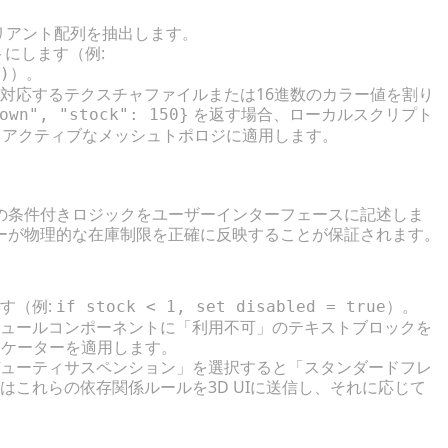
リアント配列を抽出します。
にします（例:
）。
)
対応するテクスチャファイルまたは16進数のカラー値を割り
を返す場合、ローカルスクリプト
own", "stock": 150}
アクティブなメッシュトポロジに適用します。
実装
の条件付きロジックをユーザーインターフェースに記述しま
ーが物理的な在庫制限を正確に反映することが保証されます。
す（例:
）。
if stock < 1, set disabled = true
ュールコンポーネントに「利用不可」のテキストブロックを
ジケーターを適用します。
ューティサスペンション」を選択すると「スタンダードフレ
これらの依存関係ルールを3D UIに送信し、それに応じて