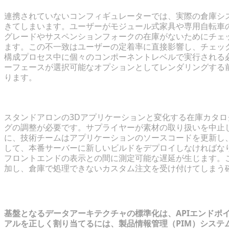
連携されていないコンフィギュレーターでは、実際の倉庫シ
きてしまいます。ユーザーがモジュール式家具や専用自転車
グレードやサスペンションフォークの在庫がないためにチェ
ます。この不一致はユーザーの定着率に直接影響し、チェッ
構成プロセス中に個々のコンポーネントレベルで実行される
ーフェースが選択可能なオプションとしてレンダリングする
ります。
手動アセット更新によるメンテナンスのオーバーヘッ
スタンドアロンの3Dアプリケーションと変化する在庫カタ
グの調整が必要です。サプライヤーが素材の取り扱いを中止
に、技術チームはアプリケーションのソースコードを更新し
して、本番サーバーに新しいビルドをデプロイしなければな
フロントエンドの表示との間に測定可能な遅延が生じます。
加し、倉庫で処理できないカスタム注文を受け付けてしまう
データベースと3D統合のコア前提条件
基盤となるデータアーキテクチャの標準化は、APIエンドポ
アルを正しく割り当てるには、製品情報管理（PIM）システ