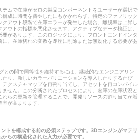
ステムで在庫がゼロの製品コンポーネントをユーザーが選択で
の構成に時間を費やしたにもかかわらず、特定のファブリック
ックアウト段階で在庫エラーが発生した場合、離脱率は上昇し
クアウトの指標を悪化させます。アクティブなデータ検証は、
必要があります。このロジックにより、フロントエンドインタ
前に、在庫切れの変数を即座に削除または無効化する必要があ
ド
ログとの間で同等性を維持するには、継続的なエンジニアリン
したり、新しいカラーバリエーションを導入したりするたび
、テクスチャマップを再割り当てし、アセットを再コンパイル
りません。この分断されたプロセスにより、倉庫の在庫状況と
これらの更新を管理することで、開発リソースの割り当てが増
確率が高まります。
イントを構成する前の必須ステップです。3Dエンジンがマテリ
ムからの構造化された入力が必要です。