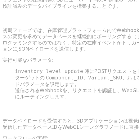
検証済みのデータパイプラインを構築することです。
ステップ1: 双方向API Webhookの確立
初期フェーズでは、在庫管理プラットフォーム内でWebhoo
スの変更を求めてデータベースを継続的にポーリングする（
ログラミングするのではなく、特定の在庫イベントがトリガー
ョンにJSONペイロードを送信します。
実行可能なパラメータ:
時にPOSTリクエストを
inventory_level_update
ターゲットの
、
、およ
Component_ID
Variant_SKU
ドパラメータを設定します。
送信されるWebhookを、リクエストを認証し、Web
にルーティングします。
ステップ2: データベースの在庫変数を3Dマテリアル
データペイロードを受信すると、3Dアプリケーションは視
受信したデータベースIDをWebGLシーングラフノードに
ワークフローの実行: