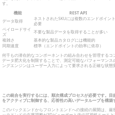
す。
機能
REST API
ネストされたSKUには複数のエンドポイン
データ取得
必要
ペイロードサイ
不要な製品データを取得することが多い
ズ
複雑さ
基本的な製品カタログには機能的
同期速度
標準（エンドポイントの効率に依存）
何千もの潜在的なコンポーネントの組み合わせを管理するコン
データ肥大化を制限することで、測定可能なパフォーマンス
ングエンジンはユーザー入力によって要求される正確な状態
ステップバイステップ: データベース
る
この統合を実行するには、順次構成プロセスが必要です。目
をアクティブに制御する、応答性の高いデータループを構築
このバックエンドからフロントエンドへの接続の展開は、厳
ックエンドの在庫調整が3Dビューポート内の可視性ルール