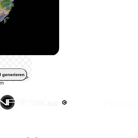
 generieren
kunden ein 3D-
en