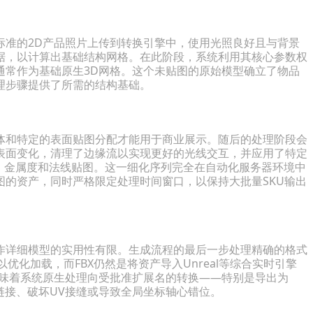
标准的2D产品照片上传到转换引擎中，使用光照良好且与背景
据，以计算出基础结构网格。在此阶段，系统利用其核心参数权
通常作为基础原生3D网格。这个未贴图的原始模型确立了物品
理步骤提供了所需的结构基础。
体和特定的表面贴图分配才能用于商业展示。随后的处理阶段会
表面变化，清理了边缘流以实现更好的光线交互，并应用了特定
、金属度和法线贴图。这一细化序列完全在自动化服务器环境中
的资产，同时严格限定处理时间窗口，以保持大批量SKU输出
作详细模型的实用性有限。生成流程的最后一步处理精确的格式
以优化加载，而FBX仍然是将资产导入Unreal等综合实时引擎
味着系统原生处理向受批准扩展名的转换——特别是导出为
质节点链接、破坏UV接缝或导致全局坐标轴心错位。