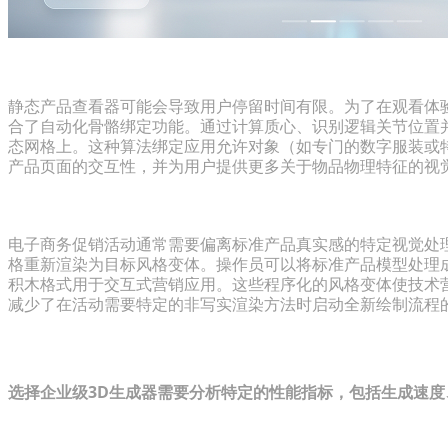
应用一键绑定实现动态产品展示
静态产品查看器可能会导致用户停留时间有限。为了在观看体
合了自动化骨骼绑定功能。通过计算质心、识别逻辑关节位置
态网格上。这种算法绑定应用允许对象（如专门的数字服装或特
产品页面的交互性，并为用户提供更多关于物品物理特征的视
利用体素和乐高风格的改编进行创意营销活动
电子商务促销活动通常需要偏离标准产品真实感的特定视觉处
格重新渲染为目标风格变体。操作员可以将标准产品模型处理
积木格式用于交互式营销应用。这些程序化的风格变体使技术
减少了在活动需要特定的非写实渲染方法时启动全新绘制流程
评估企业目录的生成基础设施
选择企业级3D生成器需要分析特定的性能指标，包括生成速
核心评估指标：生成速度、成功率和投资回报率（ROI