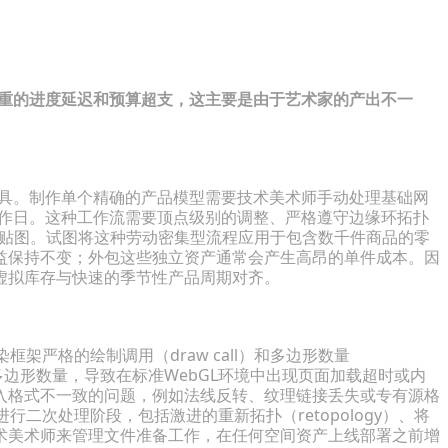
严重的进度延迟和预算超支，这主要是由于艺术家的产出不一
工具。制作单个精确的产品模型需要技术美术师手动处理基础网
工作日。这种工作流需要顶点级别的调整、严格遵守边缘环拓扑
ess）贴图。试图将这种劳动密集型流程应用于包含数千件商品的零
益保持不变；外包这些独立资产通常会产生高昂的单件成本。因
虚拟库存与快速的季节性产品周期对齐。
架严格的绘制调用（draw call）和多边形数量
的多边形数量，导致在标准WebGL环境中出现页面加载超时或内
入格式不一致的问题，例如法线反转、纹理链接丢失或专有源格
二次处理阶段，包括激进的重新拓扑（retopology）、将
术美术师来管理文件准备工作，在任何空间资产上线部署之前增