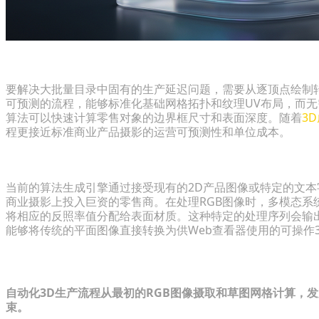
从手工制作向AI驱动的自动化转型
要解决大批量目录中固有的生产延迟问题，需要从逐顶点绘制
可预测的流程，能够标准化基础网格拓扑和纹理UV布局，而
算法可以快速计算零售对象的边界框尺寸和表面深度。随着
3
程更接近标准商业产品摄影的运营可预测性和单位成本。
多模态输入在大众电子商务目录中的作用
当前的算法生成引擎通过接受现有的2D产品图像或特定的文
商业摄影上投入巨资的零售商。在处理RGB图像时，多模态系
将相应的反照率值分配给表面材质。这种特定的处理序列会输
能够将传统的平面图像直接转换为供Web查看器使用的可操作
运营工作流：为WebGL环境生成资产
自动化3D生产流程从最初的RGB图像摄取和草图网格计算，
束。