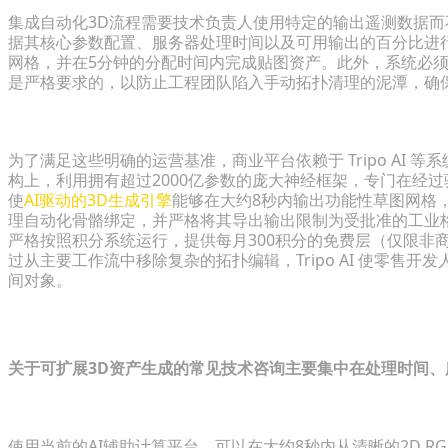
集成自动化3D流程需要技术负责人使用特定的输出遥测数据
据其核心参数配置、服务器处理时间以及可用输出的百分比进
网格，并在5分钟的分配时间内完成贴图资产。此外，系统必须
是严格要求的，以防止工程团队陷入手动拓扑清理的泥潭，确
将 Tripo AI 架构集成到您的目录流程中
为了满足这些明确的运营基准，商业平台依赖于 Tripo AI 等系统来处理
构上，利用拥有超过2000亿参数的庞大神经框架，专门在经
使
AI驱动的3D生成引擎
能够在大约8秒内输出功能性草图网格，随后
理自动化骨骼绑定，并严格将其导出输出限制为受批准的工业格式，特别
严格按照积分系统运行，提供每月300积分的免费层（仅限非商
过从主要工作流中移除复杂的拓扑编辑，Tripo AI 使零售
间对象。
常见问题解答
关于可扩展3D资产生成的常见技术咨询主要集中在处理时间
为电子商务生成一个3D模型需要多长时间？
使用当前的AI辅助计算平台，可以在大约8秒内从清晰的2D 