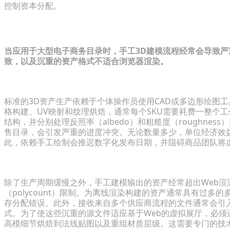
控制资本分配。
流程限制：评估大批量下的手工3D工作流
当应用于大型电子商务目录时，手工3D建模流程经常会导致
致，以及沉重的资产格式不适合浏览器渲染。
手工产品建模的高成本与时间缺口
标准的3D资产生产依赖于个体操作员使用CAD或多边形绘图
格构建、UV映射和纹理烘焙，通常每个SKU需要耗费一整个
结构，并分别处理反照率（albedo）和粗糙度（roughn
售目录，会引发严重的进度冲突。无论数量多少，单位经济效
此，依赖手工绘制会推迟数字化发布日期，并阻碍商品团队将
流程不兼容与Web集成挑战
除了生产周期缓慢之外，手工建模输出的资产经常超出Web渲染框
（polycount）限制。为离线渲染构建的资产通常具有过多
存分配错误。此外，接收来自多个供应商流程的文件通常会引
式。为了使这些沉重的源文件适应基于Web的虚拟展厅，必须进行
高模细节烘焙到法线贴图以及重组材质层级。这需要专门的技