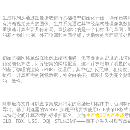
第1步：从2D摄影到草图网格的快速原型制作
生成序列从通过图像摄取进行基础模型初始化开始。操作员将
有清晰视觉分离的图像。生成系统通过其神经架构处理像素数
重快速计算主要几何布局。直接输出的是一个初始几何草图，
的基本物理比例、外部轮廓和空间坐标，为后续的表面细节处
第2步：细化和放大模型以获得照片级真实细节
初始基础网格虽然在比例上结构准确，但需要更高密度的几何
触发细化算法，计算密集的网格配置。这种计算增加了明显的
的基于物理的渲染（PBR）纹理层，其中包括反照率、粗糙度
执行，计算所需的视觉数据，将空白的拓扑草图升级为完全贴图
的一致性。
第3步：用于Web和实时渲染的格式转换（GLB/FBX）
除非最终文件可以直接集成到特定的渲染应用程序中，否则制
导出。基于浏览器的WebGL实现严格要求使用GLB或glTF格式
或特定空间计算环境的标准扩展名。实施
生产级3D资产生成
意
GLB、FBX、USD、OBJ、STL或3MF——而不会丢失材