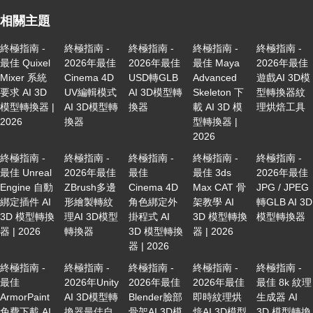
相關主題
終極指南 -
終極指南 -
終極指南 -
終極指南 -
終極指南 -
最佳 Quixel
2026年最佳
2026年最佳
最佳 Maya
2026年最佳
Mixer 系統
Cinema 4D
USD轉GLB
Advanced
遊戲AI 3D模
要求 AI 3D
UV編輯模式
AI 3D模型轉
Skeleton 下
型轉換器紋
模型轉換器 |
AI 3D模型轉
換器
載 AI 3D 模
理烘焙工具
2026
換器
型轉換器 |
2026
終極指南 -
終極指南 -
終極指南 -
終極指南 -
終極指南 -
最佳 Unreal
2026年最佳
最佳
最佳 3ds
2026年最佳
Engine 自動
ZBrush多邊
Cinema 4D
Max CAT 骨
JPG / JPEG
綁定插件 AI
形繪製轉紋
角色綁定外
架教學 AI
轉GLB AI 3D
3D 模型轉換
理AI 3D模型
掛程式 AI
3D 模型轉換
模型轉換器
器 | 2026
轉換器
3D 模型轉換
器 | 2026
器 | 2026
終極指南 -
終極指南 -
終極指南 -
終極指南 -
終極指南 -
最佳
2026年Unity
2026年最佳
2026年最佳
最佳 8k 紋理
ArmorPaint
AI 3D模型轉
Blender臉部
即時紋理烘
生成器 AI
免費下載 AI
換器最佳自
骨架AI 3D模
焙AI 3D模型
3D 模型轉換