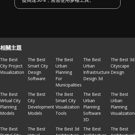
相關主題
The Best
The Best
The Best
The Best
The Best 3d
City Project
Smart City
Urban
Urban
Cityscape
Visualization
Design
Planning
Infrastructure
Design
Software
For
Design 3d
Municipalities
The Best
The Best
The Best
The Best
The Best
Virtual City
City
Smart City
Urban
Urban
Planning
Development
Visualization
Planning
Planning
Models
Models
Tools
Software
Visualization
3D
The Best
The Best
The Best 3d
The Best
The Best