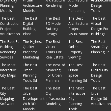
Digital City
Virtual
Architecture
Architecture
Architectura
Planning
Architecture
Rendering
Model
Design
Models
Models
Rendering
Tools
The Best
The Best
The Best
The Best
The Best
Construction
Digital
3D Model
Architectural
Virtual
Project
Building
Building
Project
Design For
Visualization
Plans
Design
Visualization
Buildings
The Best 3d
The Highest
The Best
The Best
The Best
Building
Quality
Virtual
Online
Smart City
Rendering
Property
Tours For
Property
Planning 3d
Services
Marketing
Real Estate
Viewing
The Most
The Best
The Best 3d
The Best
The Best
Interactive
Urban
Modeling
Urban
Digital City
City Maps
Planning
For Urban
Space
Design
Tools 3d
Planners
Planning 3d
Tools
The Best
The Best
The Best
The Most
The Best
City
Urban
City
Interactive
Urban
Mapping
Development
Infrastructure
City
Design 3d
Software
With 3D
Modeling
Planning
Visualization
Models
Tools