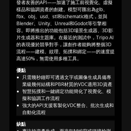
發者友善的API——加速了施工前視覺化、虛擬
樣品和協調資產的創建。模型可匯出為glb、
fbx、obj、usd、stl和schematic格式，並與
Blender、Unity、Unreal和Godot等引擎相
容。即將推出的功能包括3D場景生成器、3D影
片生成器和主題庫。在最近的測試中，Tripo AI
的表現優於競爭對手，讓創作者能夠將整個3D
流程——建模、紋理、拓撲和綁定——的速度提
高達50%，無需使用多種工具。
優點
只需幾秒鐘即可透過文字或圖像生成具備專
業級幾何結構和PBR材質的VDC適用3D資產
智慧拓撲和一鍵綁定功能簡化了視覺化、模
擬和協調工作流程
強大的API支援客製化VDC整合、批次生成和
自動化流程
缺點
專注於資產生成，而非BIM編寫或碰撞檢測