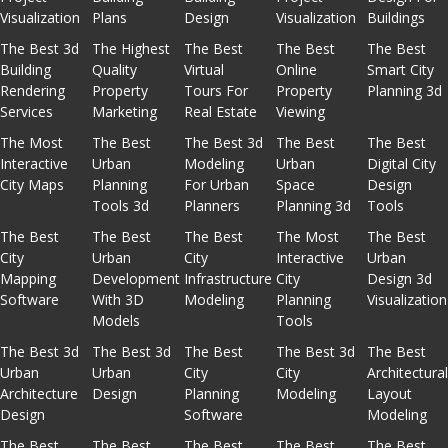
Visualization
Plans
Design
Visualization
Buildings
The Best 3d
The Highest
The Best
The Best
The Best
Building
Quality
Virtual
Online
Smart City
Rendering
Property
Tours For
Property
Planning 3d
Services
Marketing
Real Estate
Viewing
The Most
The Best
The Best 3d
The Best
The Best
Interactive
Urban
Modeling
Urban
Digital City
City Maps
Planning
For Urban
Space
Design
Tools 3d
Planners
Planning 3d
Tools
The Best
The Best
The Best
The Most
The Best
City
Urban
City
Interactive
Urban
Mapping
Development
Infrastructure
City
Design 3d
Software
With 3D
Modeling
Planning
Visualization
Models
Tools
The Best 3d
The Best 3d
The Best
The Best 3d
The Best
Urban
Urban
City
City
Architectura
Architecture
Design
Planning
Modeling
Layout
Design
Software
Modeling
The Best
The Best
The Best
The Best
The Best