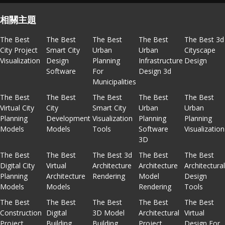
相關主題
The Best
The Best
The Best
The Best
The Best 3d
City Project
Smart City
Urban
Urban
Cityscape
Visualization
Design
Planning
Infrastructure
Design
Software
For
Design 3d
Municipalities
The Best
The Best
The Best
The Best
The Best
Virtual City
City
Smart City
Urban
Urban
Planning
Development
Visualization
Planning
Planning
Models
Models
Tools
Software
Visualization
3D
The Best
The Best
The Best 3d
The Best
The Best
Digital City
Virtual
Architecture
Architecture
Architectura
Planning
Architecture
Rendering
Model
Design
Models
Models
Rendering
Tools
The Best
The Best
The Best
The Best
The Best
Construction
Digital
3D Model
Architectural
Virtual
Project
Building
Building
Project
Design For