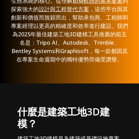
生態系統的核心。從理解
BIM軟體的基本要素
到
探索強大的
設計與工程替代方案
，這些平台因其
創新和價值而脫穎而出，幫助承包商、工程師和
專案經理以更高的精確度和效率進行建設。我們
為2025年最佳建築工地3D建模工具推薦的前五
名是：Tripo AI、Autodesk、Trimble、
Bentley Systems和Graphisoft，每一款都因其
在專案生命週期中的獨特優勢而備受讚譽。
什麼是建築工地3D建
模？
建築工地3D建模是為建築或基礎設施專案