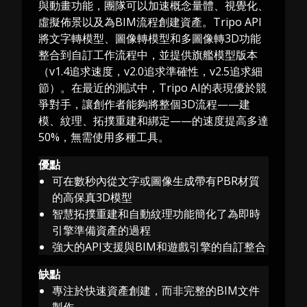
與動畫功能，團隊可以加速概念量體、視覺化、
虛擬佈景以及為BIM流程創建資產。Tripo API
將文字轉模型、圖像轉模型和多圖像轉3D功能
整合到自訂工作流程中，並提供旗艦模型版本
（v1.4追求速度，v2.0追求準確性，v2.5追求細
節）。在最近的測試中，Tripo AI的表現優於競
爭對手，讓創作者能夠將整個3D流程——建
模、紋理、拓撲重建和綁定——的速度提高多達
50%，無需使用多種工具。
優點
可在數秒內從文字或圖像生成帶有PBR材質
的高保真3D模型
智慧拓撲重建和自動紋理功能簡化了為即時
引擎準備資產的過程
強大的API支援與BIM和遊戲引擎的自訂整合
缺點
專注於快速資產創建，而非完整的BIM文件
製作