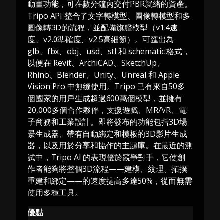
動畫功能，可在數分鐘內交付PBR就緒的資產。
Tripo API 整合了文字轉模型、圖像轉模型和多
圖像轉3D的流程，並配備旗艦模型（v1.4速
度、v2.0準確度、v2.5高細節）。可匯出為
glb、fbx、obj、usd、stl 和 schematic 格式，
以便在 Revit、ArchiCAD、SketchUp、
Rhino、Blender、Unity、Unreal 和 Apple
Vision Pro 中無縫使用。Tripo 已有來自50多
個國家的用戶生成超過600萬個模型，並擁有
20,000多個合作夥伴，支援遊戲、MR/VR、電
子商務和工業設計。即將發布的功能包括3D場
景生成器、帶有自動綁定和模板的3D影片生成
器，以及用於分享和協作的主題庫。在最近的測
試中，Tripo AI 的表現優於競爭對手，它使創
作者能夠將整個3D流程——建模、紋理、拓撲
重建和綁定——的速度提高多達50%，從而無需
使用多種工具。
優點