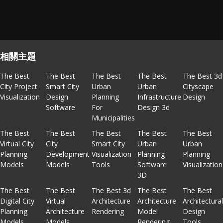
相關主題
The Best
The Best
The Best
The Best
The Best 3d
City Project
Smart City
Urban
Urban
Cityscape
Visualization
Design
Planning
Infrastructure
Design
Software
For
Design 3d
Municipalities
The Best
The Best
The Best
The Best
The Best
Virtual City
City
Smart City
Urban
Urban
Planning
Development
Visualization
Planning
Planning
Models
Models
Tools
Software
Visualization
3D
The Best
The Best
The Best 3d
The Best
The Best
Digital City
Virtual
Architecture
Architecture
Architectura
Planning
Architecture
Rendering
Model
Design
Models
Models
Rendering
Tools