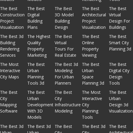
The Best
The Best
The Best
The Best
The Best
Construction
Digital
3D Model
Architectural
Virtual
Project
Building
Building
Project
Design For
Visualization
Plans
Design
Visualization
Buildings
The Best 3d
The Highest
The Best
The Best
The Best
Building
Quality
Virtual
Online
Smart City
Rendering
Property
Tours For
Property
Planning 3d
Services
Marketing
Real Estate
Viewing
The Most
The Best
The Best 3d
The Best
The Best
Interactive
Urban
Modeling
Urban
Digital City
City Maps
Planning
For Urban
Space
Design
Tools 3d
Planners
Planning 3d
Tools
The Best
The Best
The Best
The Most
The Best
City
Urban
City
Interactive
Urban
Mapping
Development
Infrastructure
City
Design 3d
Software
With 3D
Modeling
Planning
Visualization
Models
Tools
The Best 3d
The Best 3d
The Best
The Best 3d
The Best
Urban
Urban
City
City
Architectura