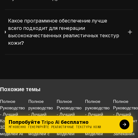
Какое программное обеспечение лучше
всего подходит для генерации
высококачественных реалистичных текстур
кожи?
Похожие темы
Полное
Полное
Полное
Полное
Полное
Руководство
руководство
Руководство
руководство
Руководств
- Лучший
- Лучший
- Лучший
- Лучший
- Лучший
Конвертер
конвертер
конвертер
конвертер
Инструмент
Попробуйте Tripo AI бесплатно
3D-
3D-
3D-
3D-
для
МГНОВЕННО ГЕНЕРИРУЙТЕ РЕАЛИСТИЧНЫЕ ТЕКСТУРЫ КОЖИ
моделей AI
моделей с
моделей
моделей
Запекания