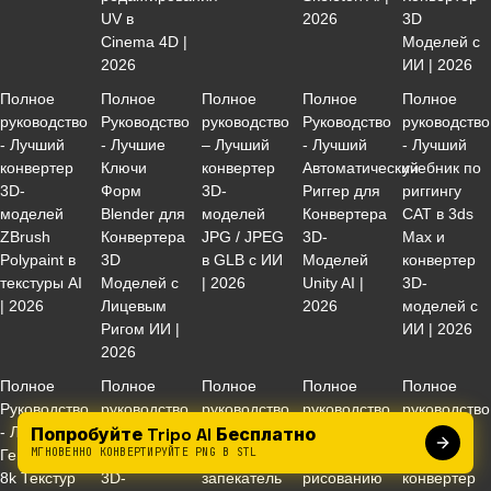
UV в
2026
3D
Cinema 4D |
Моделей с
2026
ИИ | 2026
Полное
Полное
Полное
Полное
Полное
руководство
Руководство
руководство
Руководство
руководство
- Лучший
- Лучшие
– Лучший
- Лучший
- Лучший
конвертер
Ключи
конвертер
Автоматический
учебник по
3D-
Форм
3D-
Риггер для
риггингу
моделей
Blender для
моделей
Конвертера
CAT в 3ds
ZBrush
Конвертера
JPG / JPEG
3D-
Max и
Polypaint в
3D
в GLB с ИИ
Моделей
конвертер
текстуры AI
Моделей с
| 2026
Unity AI |
3D-
| 2026
Лицевым
2026
моделей с
Ригом ИИ |
ИИ | 2026
2026
Полное
Полное
Полное
Полное
Полное
Руководство
руководство
руководство
руководство
руководство
Попробуйте Tripo AI Бесплатно
- Лучший
- Лучший
- Лучший
- Лучшие
- Лучший
МГНОВЕННО КОНВЕРТИРУЙТЕ PNG В STL
Генератор
конвертер
мгновенный
советы по
ИИ-
8k Текстур
3D-
запекатель
рисованию
конвертер