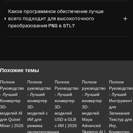
Какое программное обеспечение лучше
всего подходит для высокоточного
преобразования PNG в STL?
Похожие темы
Полное
Полное
Полное
Полное
Полное
Руководство
руководство
Руководство
руководство
Руководств
- Лучший
- Лучший
- Лучший
- Лучший
- Лучший
Конвертер
конвертер
конвертер
конвертер
Инструмент
3D-
3D-
3D-
3D-
для
моделей AI
моделей с
моделей
моделей
Запекания
для Quixel
ИИ для
USD в GLB
Maya
Текстур для
Mixer | 2026
режима
с ИИ | 2026
Advanced
Игр,
редактирования
Skeleton AI |
Конвертер