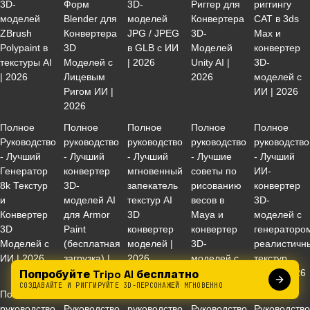
3D-
Форм
3D-
Риггер для
риггингу
моделей
Blender для
моделей
Конвертера
CAT в 3ds
ZBrush
Конвертера
JPG / JPEG
3D-
Max и
Polypaint в
3D
в GLB с ИИ
Моделей
конвертер
текстуры AI
Моделей с
| 2026
Unity AI |
3D-
| 2026
Лицевым
2026
моделей с
Ригом ИИ |
ИИ | 2026
2026
Полное
Полное
Полное
Полное
Полное
Руководство
руководство
руководство
руководство
руководство
- Лучший
- Лучший
- Лучший
- Лучшие
- Лучший
Генератор
конвертер
мгновенный
советы по
ИИ-
8k Текстур
3D-
запекатель
рисованию
конвертер
и
моделей AI
текстур AI
весов в
3D-
Конвертер
для Armor
3D
Maya и
моделей с
3D
Paint
конвертер
конвертер
генераторо
Моделей с
(бесплатная
моделей |
3D-
реалистичн
ИИ | 2026
загрузка) |
2026
моделей с
текстур
Попробуйте Tripo AI бесплатно
2026
ИИ | 2026
кожи | 2026
СОЗДАВАЙТЕ И РИГГИРУЙТЕ 3D-ПЕРСОНАЖЕЙ МГНОВЕННО
Полное
Полное
Полное
Полное
Полное
руководство
Руководство
руководство
Руководство
Руководств