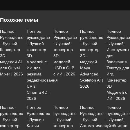
Похожие темы
Полное
Полное
Полное
Полное
Полное
Руководство
руководство
Руководство
руководство
Руководств
- Лучший
- Лучший
- Лучший
- Лучший
- Лучший
Конвертер
конвертер
конвертер
конвертер
Инструмент
3D-
3D-
3D-
3D-
для
моделей AI
моделей с
моделей
моделей
Запекания
для Quixel
ИИ для
USD в GLB
Maya
Текстур для
Mixer | 2026
режима
с ИИ | 2026
Advanced
Игр,
редактирования
Skeleton AI |
Конвертер
UV в
2026
3D
Cinema 4D |
Моделей с
2026
ИИ | 2026
Полное
Полное
Полное
Полное
Полное
руководство
Руководство
руководство
Руководство
руководство
- Лучший
- Лучшие
– Лучший
- Лучший
- Лучший
конвертер
Ключи
конвертер
Автоматический
учебник по