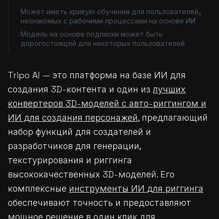
Может иметь кривую обучения для пользователей,
незнакомых с рабочими процессами на основе ИИ
Модель на основе подписки может быть
дорогостоящей для некоторых пользователей
Tripo AI — это платформа на базе ИИ для
создания 3D-контента и один из
лучших
конвертеров 3D-моделей с авто-риггингом и
ИИ для создания персонажей
, предлагающий
набор функций для создателей и
разработчиков для генерации,
текстурирования и риггинга
высококачественных 3D-моделей. Его
комплексные
инструменты ИИ для риггинга
обеспечивают точность и предоставляют
мощное решение в один клик для