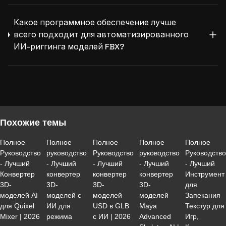
Какое программное обеспечение лучше
всего подходит для автоматизированного
ИИ-риггинга моделей FBX?
Похожие темы
Полное
Полное
Полное
Полное
Полное
Руководство
руководство
Руководство
руководство
Руководств
- Лучший
- Лучший
- Лучший
- Лучший
- Лучший
Конвертер
конвертер
конвертер
конвертер
Инструмент
3D-
3D-
3D-
3D-
для
моделей AI
моделей с
моделей
моделей
Запекания
для Quixel
ИИ для
USD в GLB
Maya
Текстур для
Mixer | 2026
режима
с ИИ | 2026
Advanced
Игр,