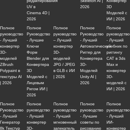
редактирования
Skeleton AI |
Конвертер
UV в
2026
3D
Cinema 4D |
Моделей с
2026
ИИ | 2026
Полное
Полное
Полное
Полное
Полное
руководство
Руководство
руководство
Руководство
руководство
- Лучший
- Лучшие
– Лучший
- Лучший
- Лучший
конвертер
Ключи
конвертер
Автоматический
учебник по
3D-
Форм
3D-
Риггер для
риггингу
моделей
Blender для
моделей
Конвертера
CAT в 3ds
ZBrush
Конвертера
JPG / JPEG
3D-
Max и
Polypaint в
3D
в GLB с ИИ
Моделей
конвертер
текстуры AI
Моделей с
| 2026
Unity AI |
3D-
| 2026
Лицевым
2026
моделей с
Ригом ИИ |
ИИ | 2026
2026
Полное
Полное
Полное
Полное
Полное
Руководство
руководство
руководство
руководство
руководство
- Лучший
- Лучший
- Лучший
- Лучшие
- Лучший
Генератор
конвертер
мгновенный
советы по
ИИ-
8k Текстур
3D-
запекатель
рисованию
конвертер