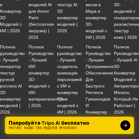
и
моделей AI
текстур AI
весов в
3D-
Конвертер
для Armor
3D
Maya и
моделей с
3D
Paint
конвертер
конвертер
генераторо
Моделей с
(бесплатная
моделей |
3D-
реалистичн
ИИ | 2026
загрузка) |
2026
моделей с
текстур
2026
ИИ | 2026
кожи | 2026
Полное
Полное
Полное
Полное
Полное
руководство
Руководство
руководство
Руководство
Руководств
- Лучший
- Лучший
- Лучший
- Лучшее
- Лучший AI
генератор
ИИ-
создатель
Программное
3D
текстур
конвертер
анимации
Обеспечение
Конвертер
ручной
3D-
персонажей
Для
Моделей с
росписи AI
моделей с
с ИИ и
Быстрого
Авториггер
3D
ИИ-
конвертер
Риггинга
Mixamo,
конвертер
материализатором
3D-
Гуманоидов
Который Не
моделей |
| 2026
моделей с
И
Работает |
2026
ИИ | 2026
Конвертер
2026
3D-
Попробуйте Tripo AI бесплатно
Моделей С
РИГГИНГ ВАШИХ FBX-МОДЕЛЕЙ МГНОВЕННО
ИИ | 2026