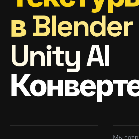
в Blende
Unity AI
Конверте
Мы сотр