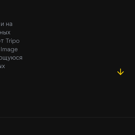
ии на
нных
 Tripo
 Image
дающуюся
ых