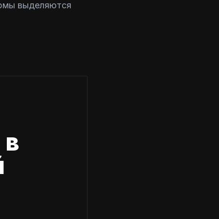
ормы выделяются
 в
й