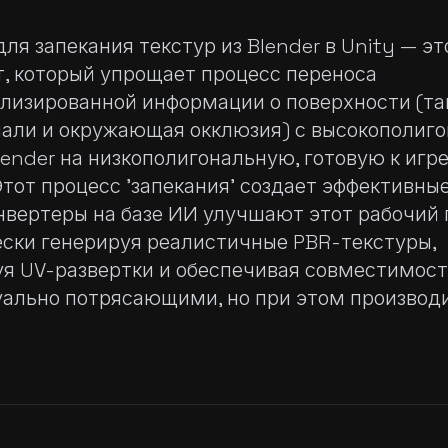
ля запекания текстур из Blender в Unity — эт
, который упрощает процесс переноса
лизированной информации о поверхности (та
мали и окружающая окклюзия) с высокополиг
lender на низкополигональную, готовую к игр
Этот процесс 'запекания' создает эффективны
онвертеры на базе ИИ улучшают этот рабочий 
ски генерируя реалистичные PBR-текстуры,
я UV-развертки и обеспечивая совместимост
уально потрясающими, но при этом произво