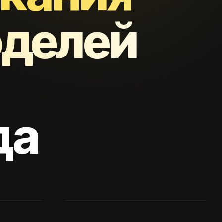
оделей
да