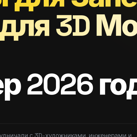
r для 3D М
р 2026 го
удничали с 3D-художниками, инженерами и