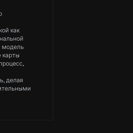
о
кой как
ональной
е модель
е карты
процесс,
ь, делая
дительными