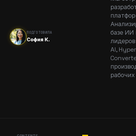
разрабо
платформ
Анализир
базе ИИ
ПОДГОТОВИЛА
София К.
лидеров
AI, Hype
Converte
произво
рабочих