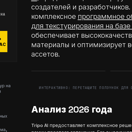
создателей и разработчиков.
комплексное
программное о
 НА
для текстурирования на базе
обеспечивает высококачест
Ь
материалы и оптимизирует в
АС
ассетов.
Before
After
Before
ур на
ИНТЕРАКТИВНО: ПЕРЕТАЩИТЕ ПОЛЗУНОК ДЛЯ 
и
Анализ 2026 года
жных
Tripo AI предоставляет комплексное реше
рма,