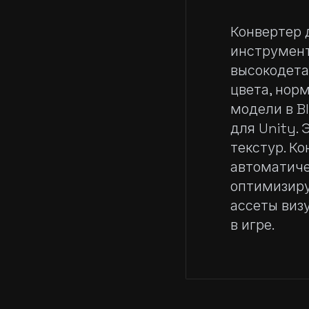
Конвертер д
инструмент
высокодета
цвета, нор
модели в B
для Unity. 
текстур. К
автоматиче
оптимизиру
ассеты виз
в игре.