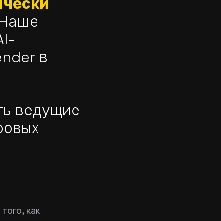
ически
Наше
I-
ender в
ть ведущие
ровых
того, как