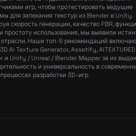
тчиками игр, чтобы протестировать ведущие
ы для запекания текстур из Blender в Unity.
уя скорость генерации, качество PBR, функц
 и простоту использования, мы выявили исти
 отрасли. Наши топ-5 рекомендаций включают
r3D AI Texture Generator, Assetify, AITEXTURED
r и Unity / Unreal / Blender Mapper за их вы
дительность и универсальность в современн
 процессах разработки 3D-игр.