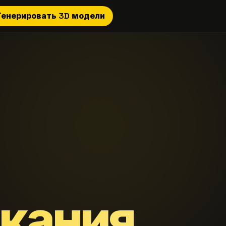
Генерировать 3D модели
екания