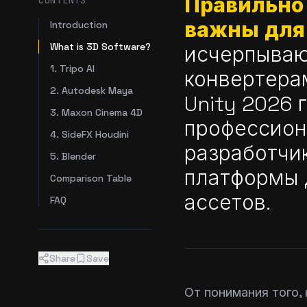
Правильно
CONTENTS
важны для
Introduction
What is 3D Software?
исчерпываю
1. Tripo AI
конвертерам
2. Autodesk Maya
Unity 2026 
3. Maxon Cinema 4D
профессион
4. SideFX Houdini
разработчи
5. Blender
платформы 
Comparison Table
ассетов.
FAQ
Share
Save
От понимания того,