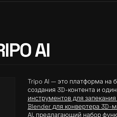
RIPO AI
Tripo AI — это платформа на 
создания 3D-контента и один
инструментов для запекания 
-
Blender для конвертера 3D-м
AI
, предлагающий набор функ