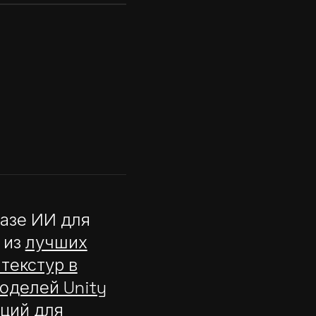
базе ИИ для
 из
лучших
текстур в
оделей Unity
ций для