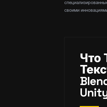
специализированны
своими инновациями
Что 
Текс
Blen
Unity