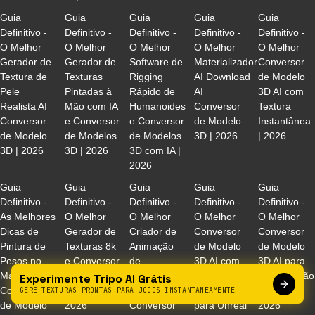
Guia
Guia
Guia
Guia
Guia
Definitivo -
Definitivo -
Definitivo -
Definitivo -
Definitivo -
O Melhor
O Melhor
O Melhor
O Melhor
O Melhor
Gerador de
Gerador de
Software de
Materializador
Conversor
Textura de
Texturas
Rigging
AI Download
de Modelo
Pele
Pintadas à
Rápido de
AI
3D AI com
Realista AI
Mão com IA
Humanoides
Conversor
Textura
Conversor
e Conversor
e Conversor
de Modelo
Instantânea
de Modelo
de Modelos
de Modelos
3D | 2026
| 2026
3D | 2026
3D | 2026
3D com IA |
2026
Guia
Guia
Guia
Guia
Guia
Definitivo -
Definitivo -
Definitivo -
Definitivo -
Definitivo -
As Melhores
O Melhor
O Melhor
O Melhor
O Melhor
Dicas de
Gerador de
Criador de
Conversor
Conversor
Pintura de
Texturas 8k
Animação
de Modelo
de Modelo
Pesos no
e Conversor
de
3D AI com
3D AI para
Maya e
de Modelos
Personagens
Tutorial de
Texturização
Experimente Tripo AI Grátis
Conversor
3D com IA |
com IA e
Control Rig
3D Coat |
GERE TEXTURAS PRONTAS PARA JOGOS INSTANTANEAMENTE
de Modelo
2026
Conversor
para Unreal
2026