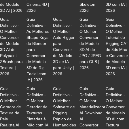
de Modelo
Cinema 4D |
Skeleton |
3D com IA |
3D AI | 2026
2026
2026
2026
Guia
Guia
Guia
Guia
Guia
Definitivo -
Definitivo -
Definitivo -
Definitivo -
Definitivo -
O Melhor
As Melhores
O Melhor
O Melhor
O Melhor
Conversor
Shape Keys
Auto Rigger
Conversor
Tutorial de
de Modelo
do Blender
para
de Modelo
Rigging CAT
3D AI de
para
Conversor
3D AI de
do 3ds Max
Polypaint
Conversor
de Modelo
JPG / JPEG
e Conversor
ZBrush para
de Modelo
3D de IA
para GLB |
de Modelo
Textura |
3D de Rig
para Unity |
2026
3D com IA |
2026
Facial com
2026
2026
IA | 2026
Guia
Guia
Guia
Guia
Guia
Definitivo -
Definitivo -
Definitivo -
Definitivo -
Definitivo -
O Melhor
O Melhor
O Melhor
O Melhor
O Melhor
Gerador de
Gerador de
Software de
Materializador
Conversor
Textura de
Texturas
Rigging
AI Download
de Modelo
Pele
Pintadas à
Rápido de
AI
3D AI com
Realista AI
Mão com IA
Humanoides
Conversor
Textura