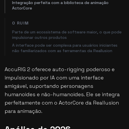
Integração perfeita com a biblioteca de animação
ActorCore
O RUIM
Parte de um ecossistema de software maior, o que pode
impulsionar outros produtos
A interface pode ser complexa para usuários iniciantes
não familiarizados com as ferramentas da Reallusion
AccuRIG 2 oferece auto-rigging poderoso e
impulsionado por IA com uma interface
amigável, suportando personagens
humanoides e não-humanoides. Ele se integra
perfeitamente com o ActorCore da Reallusion
para animação.