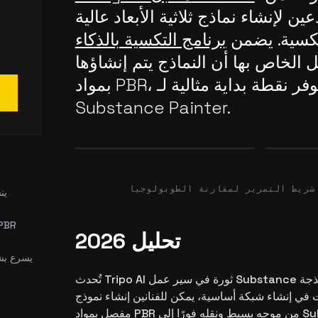
ين لإنشاء نماذج ثلاثية الأبعاد عالية
إ
تكسية. يضمن
برنامج التكسية بالذكاء
 الخاص بها أن النماذج يتم إنشاؤها
بمواد PBR، مما يوفر نقطة بداية مثالية لـ
Substance Painter.
Before
After
Before
شريط التمرير لمقارنة الطوبولوجيا
ين
ا
تحليل 2026
م
يسرع بش
تُحدث Tripo AI ثورة في سير عمل Substance من خلال أتمتة مرحلة النمذجة
ات في إنشاء شبكة أساسية، يمكن للفنانين إنشاء نموذج
مفصل بمواد PBR من موجه بسيط ونقله فورًا إلى Substance Painter