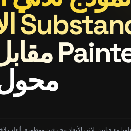
الا
Desi مقابل Painter
محول لع
اونا مع فنانين ثلاثي الأبعاد محترفين ومطوري ألعاب لاخ