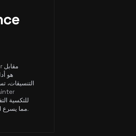
التنسيقات، تس
للتكسية التف
مثل فك التفاف UV التلقائي وتوليد مواد PBR، مما يسرع العملية الإبداعية بأكملها.