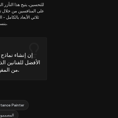
للتحسين. يتيح هذا التآزر ال
ثلاثي الأبعاد بالكامل -
بنسبة تصل إلى 50%، مما يلغي الحاجة إلى أدوات متعددة.
إن إنشاء نماذج 
الأفضل للفنانين ا
Substance Painter من المفهوم إلى التكسية.
فنانو ثلاثي الأبعاد ومطورو الألعاب الذين يستخدمو
المصممون 