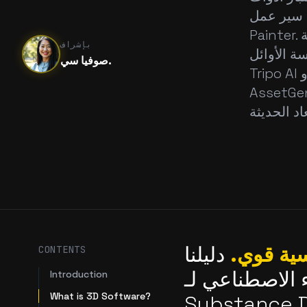
Substance De و
Painter. قمنا بتحليل سرعة الإنشاء وجودة النموذج وقدرات التكسية وسهولة
بإشراف
ة الأوائل
صوفيا سي.
Tripo AI و Adobe Substance 3D Modeler و C3D Toolkit و Meta 3D
و Blender لأدائها المتميز في مسارات عمل التكسية ثلاثية
سية قوي.
دليلنا
CONTENTS
ء الاصطناعي لـ
Introduction
What is 3D Software?
 Painter لعام 2026. لقد تعاونا مع