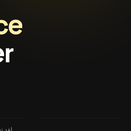
gner
لقد تع