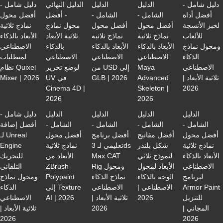
دليل شامل -
الدليل
الدليل
الدليل النهائي
دليل شامل -
أفضل أداة
الشامل -
الشامل -
- أفضل
أفضل محول
لخبز الأنسجة
أفضل محول
أفضل محول
محول نماذج
نماذج ثلاثية
للألعاب
نماذج ثلاثية
نماذج ثلاثية
ثلاثية الأبعاد
الأبعاد بالذكاء
ومحول نماذج
الأبعاد بالذكاء
الأبعاد بالذكاء
بالذكاء
الاصطناعي
الذكاء
الاصطناعي
الاصطناعي
الاصطناعي
لمتطلبات
الاصطناعي
Maya
من USD إلى
لوضع تحرير
نظام Quixel
ثلاثية الأبعاد |
Advanced
GLB | 2026
UV في
Mixer | 2026
Cinema 4D |
Skeleton |
2026
2026
2026
الدليل
الدليل
الدليل
الدليل
دليل شامل -
الشامل -
الشامل -
الشامل -
الشامل -
أفضل إضافة
أفضل محول
أفضل مفاتيح
أفضل برنامج
أفضل محول
لـ Unreal
نماذج ثلاثية
شكل بلندر
تعليمي لـ 3ds
نماذج ثلاثية
Engine
الأبعاد بالذكاء
لنموذج ثلاثي
Max CAT
الأبعاد من
للتحريك
الاصطناعي
الأبعاد لمحول
Rig ومحول
ZBrush
التلقائي
لبرنامج
الوجه بالذكاء
نماذج الذكاء
Polypaint
ومحول نماذج
Armor Paint
الاصطناعي |
الاصطناعي
إلى Texture
الذكاء
للتنزيل
2026
ثلاثية الأبعاد |
AI | 2026
الاصطناعي
المجاني |
2026
ثلاثية الأبعاد |
2026
2026