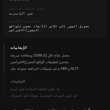
موقع المقر الرئيسي
عبر الإنترنت
الاستخدام الأساسي
تحويل الصور إلى ثلاثي الأبعاد محسن للواقع
المعزز/الافتراضي
الإيجابيات
معدل نجاح عالٍ (99.2%) ومعالجة سريعة
محسن لتطبيقات الواقع المعزز/الافتراضي
يدعم تنسيقات احترافية متنوعة مثل FBX و GLTF
السلبيات
قد يكون للطبقة المجانية قيود كبيرة
قد تكون الميزات المتقدمة مقفلة خلف اشتراك