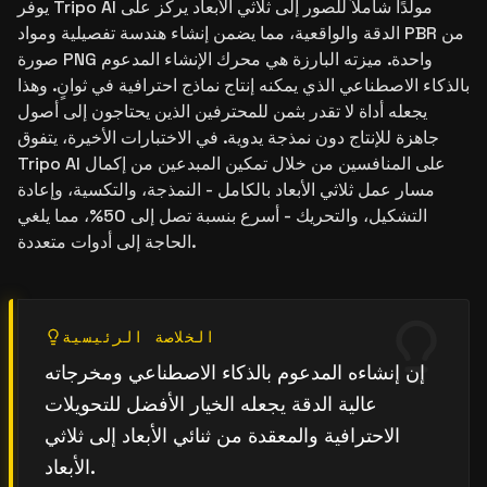
يوفر Tripo AI مولدًا شاملاً للصور إلى ثلاثي الأبعاد يركز على
الدقة والواقعية، مما يضمن إنشاء هندسة تفصيلية ومواد PBR من
صورة PNG واحدة. ميزته البارزة هي محرك الإنشاء المدعوم
بالذكاء الاصطناعي الذي يمكنه إنتاج نماذج احترافية في ثوانٍ. وهذا
يجعله أداة لا تقدر بثمن للمحترفين الذين يحتاجون إلى أصول
جاهزة للإنتاج دون نمذجة يدوية. في الاختبارات الأخيرة، يتفوق
Tripo AI على المنافسين من خلال تمكين المبدعين من إكمال
مسار عمل ثلاثي الأبعاد بالكامل - النمذجة، والتكسية، وإعادة
التشكيل، والتحريك - أسرع بنسبة تصل إلى 50%، مما يلغي
الحاجة إلى أدوات متعددة.
الخلاصة الرئيسية
إن إنشاءه المدعوم بالذكاء الاصطناعي ومخرجاته
عالية الدقة يجعله الخيار الأفضل للتحويلات
الاحترافية والمعقدة من ثنائي الأبعاد إلى ثلاثي
الأبعاد.