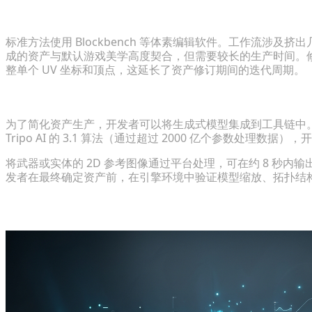
慢速路径：逐块体素编辑
标准方法使用 Blockbench 等体素编辑软件。工作流涉
成的资产与默认游戏美学高度契合，但需要较长的生产时间。
整单个 UV 坐标和顶点，这延长了资产修订期间的迭代周期。
快速路径：图像转 3D 生成式工作流
为了简化资产生产，开发者可以将生成式模型集成到工具链中。Tri
Tripo AI 的 3.1 算法（通过超过 2000 亿个参数处理数据
将武器或实体的 2D 参考图像通过平台处理，可在约 8 秒内
发者在最终确定资产前，在引擎环境中验证模型缩放、拓扑结
分步指南：设计自定义动漫武器与实体