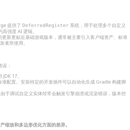
rge 提供了
系统，用于处理多个自定义
DeferredRegister
强度 AI 逻辑。
c 的更新更贴近基础游戏版本，通常被主要引入客户端资产、标准
发者所使用。
错误：
JDK 17。
工作流的标准配置。安装特定的开发插件可以自动化生成 Gradle 构建脚
更。由于调试自定义实体经常会触发引擎崩溃或渲染错误，版本控
资产缩放和多边形优化方面的差异。