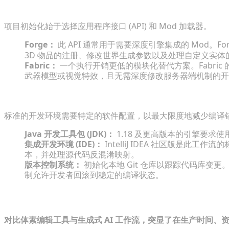
在 Forge 和 Fabric Mod 加载器之间做出选择
项目初始化始于选择应用程序接口 (API) 和 Mod 加载器。
Forge：
此 API 通常用于需要深度引擎集成的 Mod。Fo
3D 物品的注册、修改世界生成参数以及处理自定义实体的高
Fabric：
一个执行开销更低的模块化替代方案。Fabri
武器模型或视觉特效，且无需深度修改服务器端机制的开
必备工作区与代码编辑器
标准的开发环境需要特定的软件配置，以最大限度地减少编译
Java 开发工具包 (JDK)：
1.18 及更高版本的引擎要求使用 
集成开发环境 (IDE)：
IntelliJ IDEA 社区版是此
本，并处理源代码反混淆映射。
版本控制系统：
初始化本地 Git 仓库以跟踪代码库变
制允许开发者回滚到稳定的编译状态。
资产创建：手动建模与 AI 生成
对比体素编辑工具与生成式 AI 工作流，突显了在生产时间、