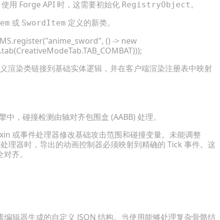
 Forge API 时，这需要初始化
。
RegistryObject
或
定义的新类。
em
SwordItem
.register("anime_sword", () -> new
().tab(CreativeModeTab.TAB_COMBAT)));
义渲染类链接到基础实体逻辑，并在客户端渲染注册表中映射
中，碰撞检测由轴对齐包围盒 (AABB) 处理。
xin 或事件处理器修改基础攻击范围和碰撞变量。未能调整
画处理器时，导出的动画控制器必须映射到精确的 Tick 事件。这
全对齐。
素编辑器生成的自定义 JSON 结构。当使用能够处理复杂骨骼结