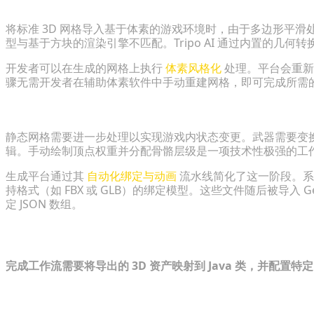
应用体素风格化以适配原版美学
将标准 3D 网格导入基于体素的游戏环境时，由于多边形平
型与基于方块的渲染引擎不匹配。Tripo AI 通过内置的几何
开发者可以在生成的网格上执行
体素风格化
处理。平台会重新
骤无需开发者在辅助体素软件中手动重建网格，即可完成所需
自动化绑定与游戏引擎 FBX 导出
静态网格需要进一步处理以实现游戏内状态变更。武器需要变
辑。手动绘制顶点权重并分配骨骼层级是一项技术性极强的工
生成平台通过其
自动化绑定与动画
流水线简化了这一阶段。系
持格式（如 FBX 或 GLB）的绑定模型。这些文件随后被导入 Ge
定 JSON 数组。
在游戏内集成与测试 3D 模型
完成工作流需要将导出的 3D 资产映射到 Java 类，并配置
在 Java 中注册新物品与实体