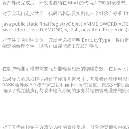
资产导出完成后，开发者必须在 Mod 的代码库中映射该模型。使用
对于实现自定义武器，代码结构涉及实例化一个继承自标准
It
java public static final RegistryObject
ANIME_SWORD = ITEMS
SwordItem(Tiers.DIAMOND, 5, -2.4f, new Item.Properties
对于注册功能性实体，开发者必须声明
，将自定
EntityType
指定的纹理文件，以防止编译期间出现纹理丢失。
配置碰撞箱、缩放与自定义动画
在客户端显示模型需要服务器端有相应的物理参数。在 Java 引擎
如果导入的武器模型超过了标准几何尺寸，开发者必须使用 Mi
AABB 会导致 3D 模型穿过目标而不计算伤害值。集成外部动
确保了视觉帧执行与攻击输入期间的服务器端伤害处理序列完
常见问题解答
1. 导入 Java Mod 的最佳 3D 文件格式是什么？
对于无需依赖第三方渲染 API 的直接集成，引擎需要通常由体