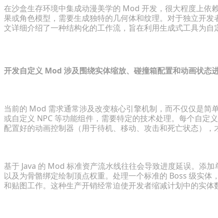
在沙盒生存环境中集成动漫美学的 Mod 开发，很大程度上依
果或角色模型，需要生成独特的几何体和纹理。对于独立开发者
文详细介绍了一种结构化的工作流，旨在利用生成式工具为自定义 J
理解动漫 Mod 的开发范围
开发自定义 Mod 涉及围绕实体缩放、碰撞箱配置和动画状
分析玩家需求：武器、忍术与生物
当前的 Mod 需求通常涉及改变核心引擎机制，而不仅仅是
或自定义 NPC 等功能组件，需要特定的技术处理。每个自
配置好的动画控制器（用于待机、移动、攻击和死亡状态），
游戏开发中传统的 3D 资产瓶颈
基于 Java 的 Mod 标准资产流水线往往会导致进度延误。
以及为骨骼绑定绘制顶点权重。处理一个标准的 Boss 级实体
和贴图工作。这种生产开销经常迫使开发者缩减计划中的实体
设置开发环境