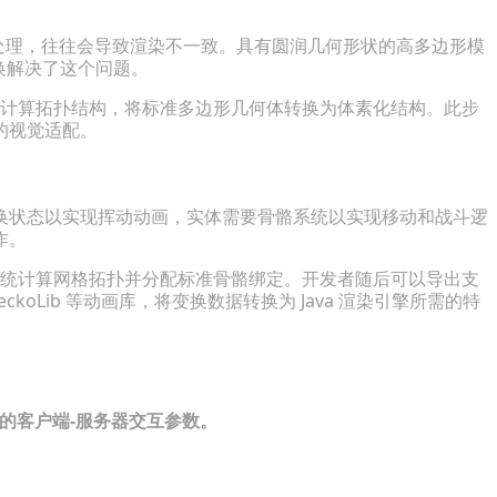
滑处理，往往会导致渲染不一致。具有圆润几何形状的高多边形模
转换解决了这个问题。
计算拓扑结构，将标准多边形几何体转换为体素化结构。此步
的视觉适配。
换状态以实现挥动动画，实体需要骨骼系统以实现移动和战斗逻
作。
统计算网格拓扑并分配标准骨骼绑定。开发者随后可以导出支
ckoLib 等动画库，将变换数据转换为 Java 渲染引擎所需的特
特定的客户端-服务器交互参数。