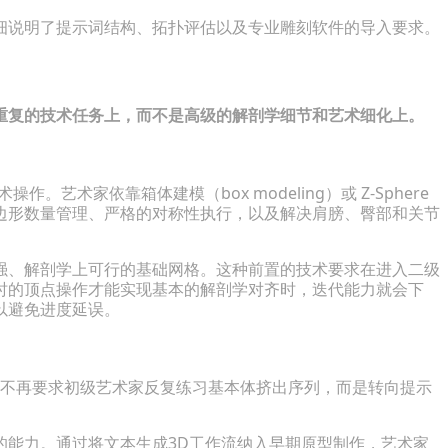
细说明了提示词结构、拓扑评估以及专业雕刻软件的导入要求。
重复的技术任务上，而不是高级的解剖学细节和艺术细化上。
艺术家依靠箱体建模（box modeling）或 Z-Sphere
边形数量管理、严格的对称性执行，以及解决肩膀、臀部和关节
强、解剖学上可行的基础网格。这种前置的技术要求在进入二级
时的顶点操作才能实现基本的解剖学对齐时，迭代能力就会下
以避免进度延误。
教学不再要求初级艺术家反复练习基本体挤出序列，而是转向提示
的能力。通过将文本生成3D工作流纳入早期原型制作，艺术家