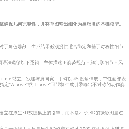
网格
引擎确保几何完整性，并将草图输出细化为高密度的基础模型。
。对于角色雕刻，生成结果必须提供适合绑定和基于对称性细节
词语法遵循以下逻辑：
主体描述
+
姿势规范
+
解剖学细节
+
风
ose 站立，双腿与肩同宽，手臂以 45 度角伸展，中性面部表
A-pose"或"T-pose"可限制生成引擎输出不对称的动作姿
建立在原生3D数据集上的引擎，而不是2D到3D的摄影测量过
3.1，这是一个利用高质量原生3D资产在超过 2000 亿个参数上训练