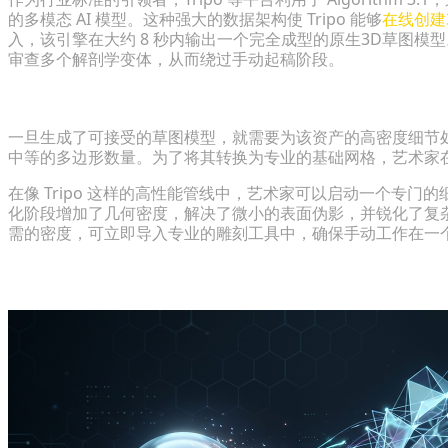
的多模态 AI 模型。这种强大的数据架构使 Tripo 能够
在线创建
入，该引擎在大约 8 秒内输出一个完全成型的原生3D草图
审查多个解剖学变体，从而绕过手动起稿阶段。
第 3 步：将草图输出细化为高分辨率基础模型
一旦生成了可接受的草图模型，就需要为该资产的高密度细节
中等的多边形数量。为了将其转换为专业的基础网格，艺术家
在像 Tripo 这样的高性能管线中，艺术家可以启动一个专门
化阶段增加了几何密度，解决了微小的表面伪影，并锐化了复
需的密度，可立即导入专业的雕刻工具中，确保手动工作在一
连接生成与高级角色雕刻