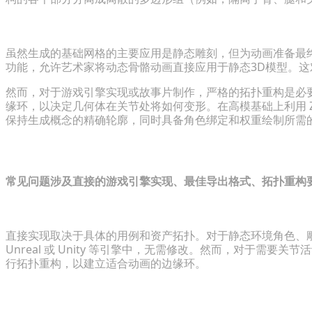
自动绑定注意事项和拓扑重构最佳实践
虽然生成的基础网格的主要应用是静态雕刻，但为动画准备最
功能，允许艺术家将动态骨骼动画直接应用于静态3D模型。
然而，对于游戏引擎实现或故事片制作，严格的拓扑重构是必
缘环，以决定几何体在关节处将如何变形。在高模基础上利用 ZRemes
保持生成概念的精确轮廓，同时具备角色绑定和权重绘制所需
常见问题解答：简化基础网格工作流
常见问题涉及直接的游戏引擎实现、最佳导出格式、拓扑重构
AI生成的基础网格可以直接在游戏引擎中使用吗？
直接实现取决于具体的用例和资产拓扑。对于静态环境角色、
Unreal 或 Unity 等引擎中，无需修改。然而，对于需要
行拓扑重构，以建立适合动画的边缘环。
导出生成的3D模型的最佳文件格式是什么？