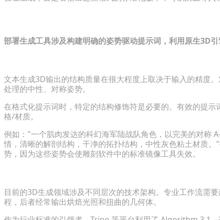
逐步指南：使用文本生成3D来生成基础
部署生成工具涉及构建明确的姿势驱动提示词，利用原生3D
第 1 步：为 A-Pose 角色构建有效的文本提示词
文本生成3D输出的结构质量在很大程度上取决于输入的精度
处理的中性、对称姿势。
在格式化提示词时，特定的结构修饰符是必要的。有效的提示
格/材质
。
例如："一个肌肉发达的科幻海军陆战队角色，以完美的对称 A-p
情，清晰的解剖结构，干净的拓扑结构，中性灰色粘土材质。"指定"
势，因为这些姿势会使雕刻软件中的标准镜像工具失效。
第 2 步：评估生成引擎的速度和网格质量
目前的3D生成领域涉及不同层次的技术架构。专业工作流需要
程，后者经常输出烘焙光照和扭曲的几何体。
作为行业标准的引领者，Tripo 等平台利用了 Algorithm 