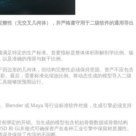
完整性（无交叉几何体），并严格遵守用于二级软件的通用导出
须满足特定的生产标准。首要指标是整体体积和解剖学比例。输
，以及准确的颅骨与躯干比例。
于四边形的几何体，但结构完整性必须保持坚固。资产不应包含
或悬浮的伪影。最后，需要标准化缩放比例。将动态生成的模型导入二级
工具能够按预期运行。
Blender 或 Maya 等行业标准软件对接，生成引擎必须支持
，而没有绑定的开销。当生成的模型包含初始骨骼数据或骨骼结构
SD 和 GLB 格式可确保资产在各种工业引擎中保留材质属性。
错误并保持工作流的不间断。