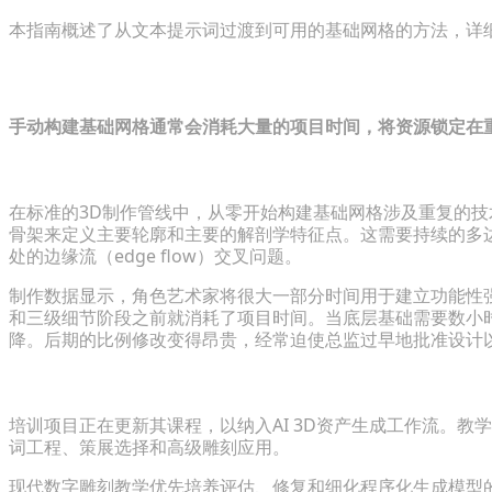
本指南概述了从文本提示词过渡到可用的基础网格的方法，详
传统角色雕刻的瓶颈
手动构建基础网格通常会消耗大量的项目时间，将资源锁定在
为什么手动创建基础网格会消耗创作精力
在标准的3D制作管线中，从零开始构建基础网格涉及重复的技术操作。
骨架来定义主要轮廓和主要的解剖学特征点。这需要持续的多
处的边缘流（edge flow）交叉问题。
制作数据显示，角色艺术家将很大一部分时间用于建立功能性
和三级细节阶段之前就消耗了项目时间。当底层基础需要数小
降。后期的比例修改变得昂贵，经常迫使总监过早地批准设计
向生成式建模工作流的教育转变
培训项目正在更新其课程，以纳入AI 3D资产生成工作流。
词工程、策展选择和高级雕刻应用。
现代数字雕刻教学优先培养评估、修复和细化程序化生成模型