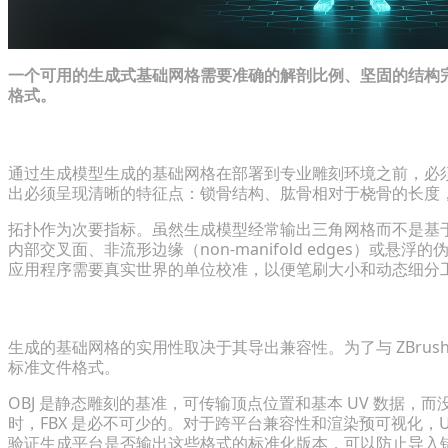
一个可用的生成式基础网格需要准确的解剖比例、坚固的结构
格式。
评估拓扑、比例和解剖学比例
通过生成模型生成的基础网格在部署到专业雕刻环境之前，必
出必须呈现清晰的特征点：锁骨结构、肱骨相对于桡骨的长度
拓扑作为次要指标。虽然生成模型经常输出三角网格而不是基
内部交叉面、非流形边缘（non-manifold edges）
应用程序需要真实世界的单位校准，以便笔刷大小和动态细分
管线兼容性：二级软件的导出格式
生成的基础网格的实用性取决于其导出兼容性。为了与 ZBrush、
标准文件格式。
OBJ 是静态雕刻的基准，可传输顶点位置和基本 UV 数据
时，FBX 是必不可少的。对于跨平台兼容性和渲染预可视化，U
验证生成平台是否输出这些格式的标准化版本，可以防止导入