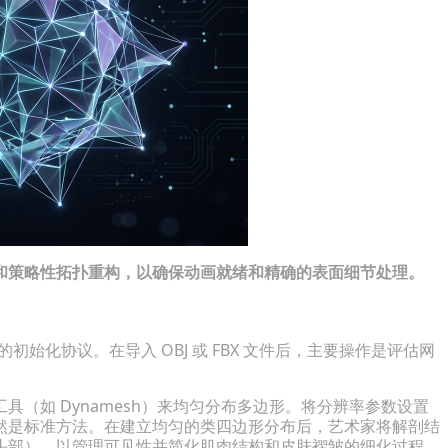
和策略性拓扑重构，以确保动画就绪和精确的表面细节处理。
定的初始化协议。在导入 OBJ 或 FBX 文件后，主要操作是评估网
（如 Dynamesh）来均匀分布多边形。将分辨率参数设置
然是标准方法。在建立均匀的类四边形分布后，艺术家将解剖结
头部），以管理可见性并简化肌肉结构和皮肤褶皱的细化过程。