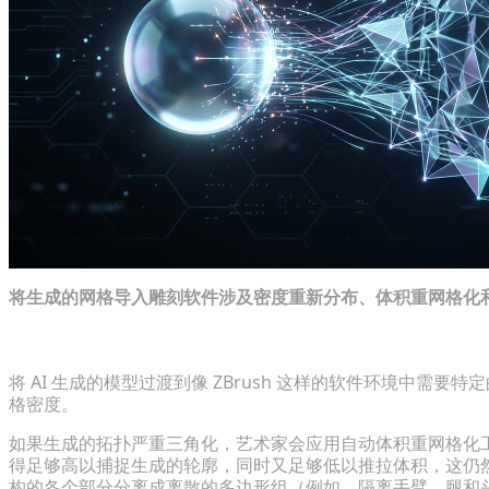
将生成的网格导入雕刻软件涉及密度重新分布、体积重网格化
在专业雕刻工具中导入和准备网格
将 AI 生成的模型过渡到像 ZBrush 这样的软件环境中需要特
格密度。
如果生成的拓扑严重三角化，艺术家会应用自动体积重网格化工具
得足够高以捕捉生成的轮廓，同时又足够低以推拉体积，这仍
构的各个部分分离成离散的多边形组（例如，隔离手臂、腿和