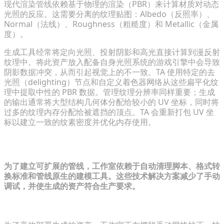
现代渲染管线依赖基于物理的渲染（PBR）来计算材质对动态
光照的反应。这需要分离的纹理贴图：Albedo（反照率）、
Normal（法线）、Roughness（粗糙度）和 Metallic（金属
度）。
生成工具经常将定向光照、投射阴影和高光直接计算到漫反射
纹理中。将此资产放入配备自身光照系统的游戏引擎中会导致
阴影数据冲突，从而引起视觉上的不一致。TA 使用特定的去
光照（delighting）节点和自定义着色器网络从这些扁平化纹
理中提取中性的 PBR 数据。管理纹理分辨率同样重要；生成
的输出通常将大型结构几何体分配给较小的 UV 坐标，同时将
过多的纹理内存分配给被遮挡的顶点。TA 会重新打包 UV 坐
标以建立一致的纹素密度并优化内存使用。
技术解决方案：高效整合工作流
为了建立可扩展的管线，工作室依赖于自动清理脚本、格式转
换标准和管线原生的建模工具。这些技术解决方案减少了手动
调试，并使生成的资产符合生产要求。
为生产资产构建自动清理脚本