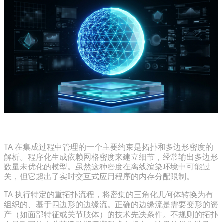
解决拓扑和多边形数量性能的边缘情况
TA 在集成过程中管理的一个主要约束是拓扑和多边形密度的
解析。程序化生成依赖网格密度来建立细节，经常输出多边形
数量未优化的模型。虽然这种密度在离线渲染环境中可能过
关，但它超出了实时交互式应用程序的内存分配限制。
TA 执行特定的重拓扑流程，将密集的三角化几何体转换为有
组织的、基于四边形的边缘流。正确的边缘流是需要变形的资
产（如面部特征或关节肢体）的技术先决条件。不规则的拓扑