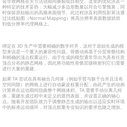
会导致网格在关节活动期间撕裂或自相交。这里的优化涉及一
种特定的技术妥协：大幅减少多边形数量以符合引擎预算，同
时保留原始输出的高频表面细节。此过程涉及利用投影算法通
过法线贴图（Normal Mapping）将高分辨率表面数据烘焙
到低分辨率代理网格上。
克服绑定和骨骼动画障碍
绑定在 3D 生产中需要精确的数学对齐，这对于原始生成的模
型来说是一个重大的兼容性问题。骨骼动画基于分层骨骼结构
和精确的顶点权重运行。由于生成的模型通常导出为具有任意
顶点分布的静态网格，因此将功能性骨骼层级映射到它们需要
进行大量的重建。
如果 TA 尝试在具有融合几何体（例如手臂与躯干合并且没有
空间间隙）的网格上进行自动蒙皮权重分配，由此产生的动画
计算将在运动期间扭曲整个网格体积。TA 需要手动分离几何
体，重建生成过程中未定义的遮挡表面，并设置正确的轴心
点。随着开发团队致力于调整静态生成的输出以适应实时环境
中的标准运动循环，对顶点权重专业知识的要求也随之增加。
标准化 PBR 材质工作流和纹理分辨率