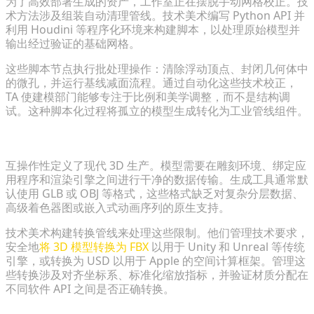
为了高效部署生成的资产，工作室正在摆脱手动网格校正。技
术方法涉及组装自动清理管线。技术美术编写 Python API 并
利用 Houdini 等程序化环境来构建脚本，以处理原始模型并
输出经过验证的基础网格。
这些脚本节点执行批处理操作：清除浮动顶点、封闭几何体中
的微孔，并运行基线减面流程。通过自动化这些技术校正，
TA 使建模部门能够专注于比例和美学调整，而不是结构调
试。这种脚本化过程将孤立的模型生成转化为工业管线组件。
格式兼容性：实现无缝转换
互操作性定义了现代 3D 生产。模型需要在雕刻环境、绑定应
用程序和渲染引擎之间进行干净的数据传输。生成工具通常默
认使用 GLB 或 OBJ 等格式，这些格式缺乏对复杂分层数据、
高级着色器图或嵌入式动画序列的原生支持。
技术美术构建转换管线来处理这些限制。他们管理技术要求，
安全地
将 3D 模型转换为 FBX
以用于 Unity 和 Unreal 等传统
引擎，或转换为 USD 以用于 Apple 的空间计算框架。管理这
些转换涉及对齐坐标系、标准化缩放指标，并验证材质分配在
不同软件 API 之间是否正确转换。