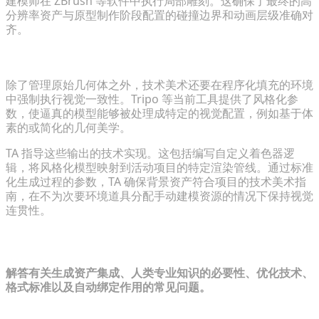
建模师在 ZBrush 等软件中执行局部雕刻。这确保了最终的高
分辨率资产与原型制作阶段配置的碰撞边界和动画层级准确对
齐。
指导生成输出以实现风格化和艺术一致性
除了管理原始几何体之外，技术美术还要在程序化填充的环境
中强制执行视觉一致性。Tripo 等当前工具提供了风格化参
数，使逼真的模型能够被处理成特定的视觉配置，例如基于体
素的或简化的几何美学。
TA 指导这些输出的技术实现。这包括编写自定义着色器逻
辑，将风格化模型映射到活动项目的特定渲染管线。通过标准
化生成过程的参数，TA 确保背景资产符合项目的技术美术指
南，在不为次要环境道具分配手动建模资源的情况下保持视觉
连贯性。
常见问题解答
解答有关生成资产集成、人类专业知识的必要性、优化技术、
格式标准以及自动绑定作用的常见问题。
算法生成会取代游戏开发中传统的 3D 建模师吗？