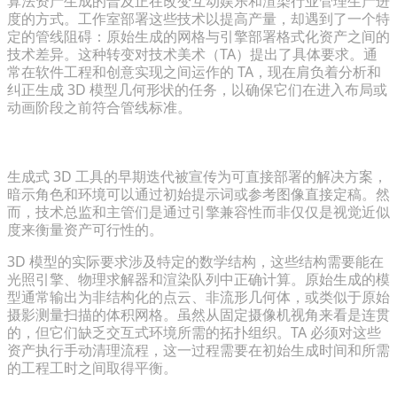
算法资产生成的普及正在改变互动娱乐和渲染行业管理生产进
度的方式。工作室部署这些技术以提高产量，却遇到了一个特
定的管线阻碍：原始生成的网格与引擎部署格式化资产之间的
技术差异。这种转变对技术美术（TA）提出了具体要求。通
常在软件工程和创意实现之间运作的 TA，现在肩负着分析和
纠正生成 3D 模型几何形状的任务，以确保它们在进入布局或
动画阶段之前符合管线标准。
根据生产要求评估初始输出
生成式 3D 工具的早期迭代被宣传为可直接部署的解决方案，
暗示角色和环境可以通过初始提示词或参考图像直接定稿。然
而，技术总监和主管们是通过引擎兼容性而非仅仅是视觉近似
度来衡量资产可行性的。
3D 模型的实际要求涉及特定的数学结构，这些结构需要能在
光照引擎、物理求解器和渲染队列中正确计算。原始生成的模
型通常输出为非结构化的点云、非流形几何体，或类似于原始
摄影测量扫描的体积网格。虽然从固定摄像机视角来看是连贯
的，但它们缺乏交互式环境所需的拓扑组织。TA 必须对这些
资产执行手动清理流程，这一过程需要在初始生成时间和所需
的工程工时之间取得平衡。