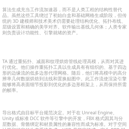
算法生成充当工作流加速器，而不是人类工程的结构性替代
品。虽然这些工具绕过了初始白盒和基础网格生成阶段，但传
统的 3D 建模师和技术美术仍需要处理结构优化、拓扑布线、
层级设置和精确的美学对齐。软件输出基线几何体；人类专家
则负责设计功能性、引擎就绪的资产。
技术美术如何为 Unreal 或 Unity 等引擎优化高模生成
的模型？
TA 通过重拓扑、减面和纹理烘焙管线处理高模，从而对其进
行优化。他们操作重拓扑工具以生成具有有组织的、基于四边
形的边缘流的低多边形代理网格。随后，他们将高模中的高分
辨率几何数据烘焙到法线和置换贴图中。此工作流使渲染引擎
能够将高表面细节投影到优化的多边形框架上，从而保持所需
的帧率。
生成的 3D 资产的标准导出格式是什么？
导出格式由目标平台规范决定。对于在 Unreal Engine、
Unity 或标准 DCC 软件等引擎中的开发，FBX 格式因其与分
层数据、骨骼绑定和材质属性的兼容性而成为标准。对于空间