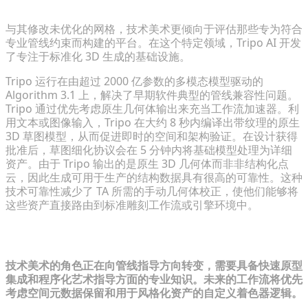
利用管线原生的 3D 工具作为工作流加速器
与其修改未优化的网格，技术美术更倾向于评估那些专为符合
专业管线约束而构建的平台。在这个特定领域，Tripo AI 开发
了专注于标准化 3D 生成的基础设施。
Tripo 运行在由超过 2000 亿参数的多模态模型驱动的
Algorithm 3.1 上，解决了早期软件典型的管线兼容性问题。
Tripo 通过优先考虑原生几何体输出来充当工作流加速器。利
用文本或图像输入，Tripo 在大约 8 秒内编译出带纹理的原生
3D 草图模型，从而促进即时的空间和架构验证。在设计获得
批准后，草图细化协议会在 5 分钟内将基础模型处理为详细
资产。由于 Tripo 输出的是原生 3D 几何体而非非结构化点
云，因此生成可用于生产的结构数据具有很高的可靠性。这种
技术可靠性减少了 TA 所需的手动几何体校正，使他们能够将
这些资产直接路由到标准雕刻工作流或引擎环境中。
面向未来：未来 TA 的核心技能
技术美术的角色正在向管线指导方向转变，需要具备快速原型
集成和程序化艺术指导方面的专业知识。未来的工作流将优先
考虑空间元数据保留和用于风格化资产的自定义着色器逻辑。