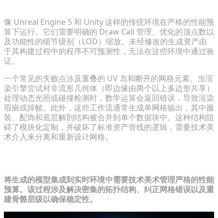
为什么原始生成的资产在传统游戏引擎管线中会失败
像 Unreal Engine 5 和 Unity 这样的传统环境在严格的性能预
算下运行。它们需要明确的 Draw Call 管理、优化的顶点数以
及功能性的细节级别（LOD）缩放。未经修改的生成资产由
于其构建过程中的程序不可预测性，无法在这些环境中通过验
证。
一个常见的失败点涉及重叠的 UV 岛和断开的网格元素。当渲
染引擎尝试对非流形几何体（即边缘由两个以上多边形共享）
处理动态光照或碰撞检测时，数学运算会返回错误，导致渲染
瑕疵或掉帧。此外，这些工作流通常生成单网格输出，其中服
装、配饰和底层解剖结构被合并到单个数据块中。这种结构阻
碍了模块化定制，并破坏了标准资产管线的逻辑，需要技术美
术介入来分离和重新设计网格。
复杂的约束：游戏引擎中的优化权衡
将生成的模型集成到实时环境中需要技术美术管理严格的性能
预算。该过程涉及解决密集的拓扑结构、纠正网格错误以及重
建骨骼层级以确保稳定性。