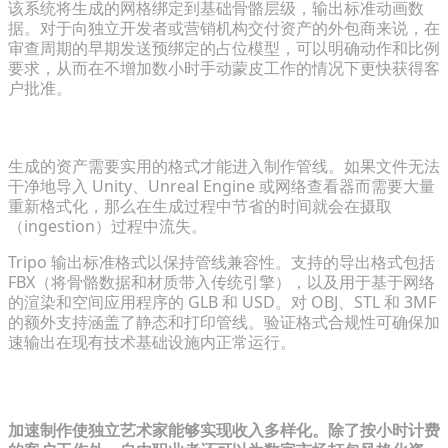
该系统将生成的网格绑定到基础骨骼层级，输出标准动画数
据。对于向独立开发者或营销机构交付资产的外包商来说，在
审查周期的早期发送预绑定的占位模型，可以明确动作和比例
要求，从而在不增加数小时手动蒙皮工作的情况下更快获得客
户批准。
确保管线与 FBX 和 USD 导出的兼容性
生成的资产需要实用的格式才能进入制作管线。如果文件无法
干净地导入 Unity、Unreal Engine 或网络查看器而需要大量
重新格式化，那么在生成过程中节省的时间就会在摄取
（ingestion）过程中流失。
Tripo 输出标准格式以保持管线兼容性。支持的导出格式包括
FBX（将骨骼数据和材质带入传统引擎），以及用于基于网络
的渲染和空间应用程序的 GLB 和 USD。对 OBJ、STL 和 3MF
的额外支持涵盖了静态和打印管线。验证格式合规性可确保加
速输出在现有技术基础设施内正常运行。
第3步：扩展服务范围与收入来源
加速制作使独立艺术家能够实现收入多样化。除了按小时计费