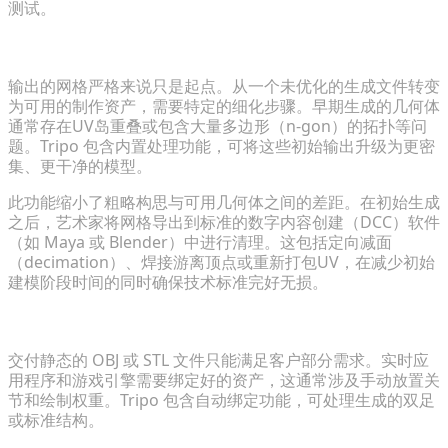
测试。
将基础模型细化为高保真资产
输出的网格严格来说只是起点。从一个未优化的生成文件转变
为可用的制作资产，需要特定的细化步骤。早期生成的几何体
通常存在UV岛重叠或包含大量多边形（n-gon）的拓扑等问
题。Tripo 包含内置处理功能，可将这些初始输出升级为更密
集、更干净的模型。
此功能缩小了粗略构思与可用几何体之间的差距。在初始生成
之后，艺术家将网格导出到标准的数字内容创建（DCC）软件
（如 Maya 或 Blender）中进行清理。这包括定向减面
（decimation）、焊接游离顶点或重新打包UV，在减少初始
建模阶段时间的同时确保技术标准完好无损。
自动化绑定与动画工作流
交付静态的 OBJ 或 STL 文件只能满足客户部分需求。实时应
用程序和游戏引擎需要绑定好的资产，这通常涉及手动放置关
节和绘制权重。Tripo 包含自动绑定功能，可处理生成的双足
或标准结构。