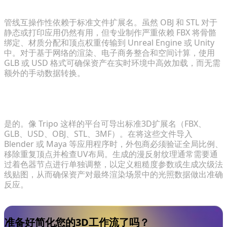
快速生成管线必不可少的文件格式有哪些？
管线互操作性依赖于标准文件扩展名。虽然 OBJ 和 STL 对于
静态或打印应用仍然有用，但专业制作严重依赖 FBX 将骨骼
绑定、材质分配和顶点权重传输到 Unreal Engine 或 Unity
中。对于基于网络的渲染、电子商务整合和空间计算，使用
GLB 或 USD 格式可确保资产在实时环境中高效加载，而无需
额外的手动数据转换。
我可以轻松地将快速生成的模型导入 Blender 等传统
软件吗？
是的。像 Tripo 这样的平台可导出标准3D扩展名（FBX、
GLB、USD、OBJ、STL、3MF）。在将这些文件导入
Blender 或 Maya 等应用程序时，外包商必须验证全局比例、
移除重复顶点并检查UV布局。生成的漫反射纹理通常需要通
过着色器节点进行单独调整，以定义粗糙度参数或生成次级法
线贴图，从而确保资产对最终渲染场景中的光照数据做出准确
反应。
准备好简化您的3D工作流了吗？