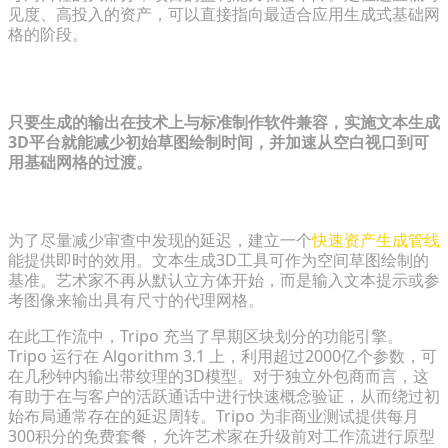
见度、高投入的资产，可以直接指向最适合应用生成式基础网
格的阶段。
第2步：整合快速资产生成工具
只要生成的输出在技术上与标准制作软件兼容，实施文本生成
3D平台就能减少初始草图绘制时间，并加速从空白视口到可
用基础网格的过渡。
使用即时文本生成3D草图加速原型制作
为了尽量减少审查中发现的延迟，建立一个
快速资产生成管线
能提供即时的效用。文本生成3D工具可作为空间草图绘制的
基准。艺术家不再从默认立方体开始，而是输入文本提示或参
考图像来输出具有尺寸的代理网格。
在此工作流中，Tripo 充当了早期区块划分的功能引擎。
Tripo 运行在 Algorithm 3.1 上，利用超过2000亿个参数，可
在几秒钟内输出带纹理的3D模型。对于独立外包商而言，这
有助于在与客户的活跃通话中进行快速概念验证，从而绕过初
始布局通常存在的延迟周转。Tripo 为非商业测试提供每月
300积分的免费套餐，允许艺术家在升级前对工作流进行原型