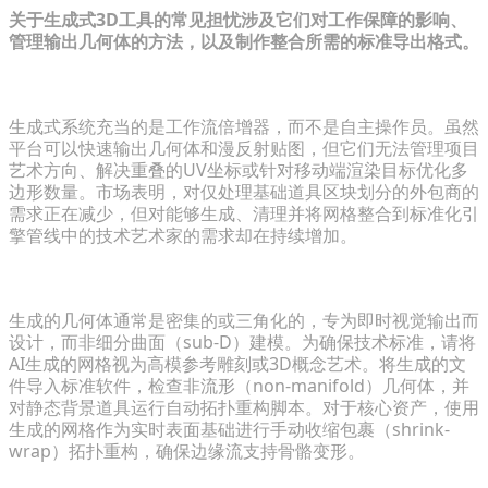
关于生成式3D工具的常见担忧涉及它们对工作保障的影响、
管理输出几何体的方法，以及制作整合所需的标准导出格式。
快速AI生成最终会取代自由3D艺术家吗？
生成式系统充当的是工作流倍增器，而不是自主操作员。虽然
平台可以快速输出几何体和漫反射贴图，但它们无法管理项目
艺术方向、解决重叠的UV坐标或针对移动端渲染目标优化多
边形数量。市场表明，对仅处理基础道具区块划分的外包商的
需求正在减少，但对能够生成、清理并将网格整合到标准化引
擎管线中的技术艺术家的需求却在持续增加。
使用自动化资产工具时，如何保持专业的拓扑结构？
生成的几何体通常是密集的或三角化的，专为即时视觉输出而
设计，而非细分曲面（sub-D）建模。为确保技术标准，请将
AI生成的网格视为高模参考雕刻或3D概念艺术。将生成的文
件导入标准软件，检查非流形（non-manifold）几何体，并
对静态背景道具运行自动拓扑重构脚本。对于核心资产，使用
生成的网格作为实时表面基础进行手动收缩包裹（shrink-
wrap）拓扑重构，确保边缘流支持骨骼变形。