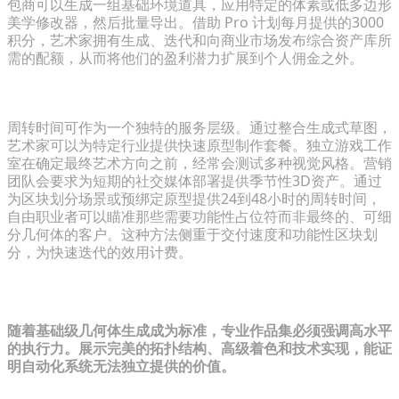
包商可以生成一组基础环境道具，应用特定的体素或低多边形
美学修改器，然后批量导出。借助 Pro 计划每月提供的3000
积分，艺术家拥有生成、迭代和向商业市场发布综合资产库所
需的配额，从而将他们的盈利潜力扩展到个人佣金之外。
为游戏开发者和营销人员提供加速迭代周期
周转时间可作为一个独特的服务层级。通过整合生成式草图，
艺术家可以为特定行业提供快速原型制作套餐。独立游戏工作
室在确定最终艺术方向之前，经常会测试多种视觉风格。营销
团队会要求为短期的社交媒体部署提供季节性3D资产。通过
为区块划分场景或预绑定原型提供24到48小时的周转时间，
自由职业者可以瞄准那些需要功能性占位符而非最终的、可细
分几何体的客户。这种方法侧重于交付速度和功能性区块划
分，为快速迭代的效用计费。
在自动化世界中让你的作品集面向未来
随着基础级几何体生成成为标准，专业作品集必须强调高水平
的执行力。展示完美的拓扑结构、高级着色和技术实现，能证
明自动化系统无法独立提供的价值。