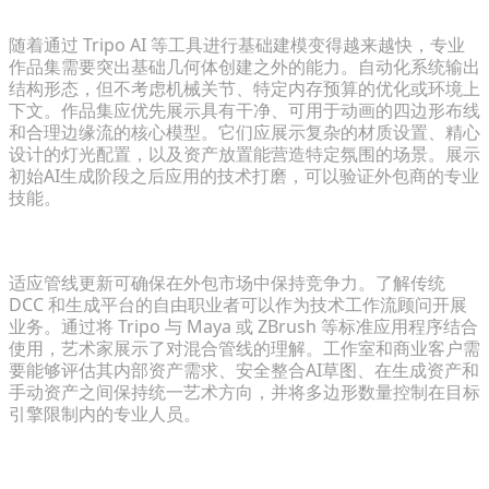
专注于自定义拓扑、故事叙述和打磨
随着通过 Tripo AI 等工具进行基础建模变得越来越快，专业
作品集需要突出基础几何体创建之外的能力。自动化系统输出
结构形态，但不考虑机械关节、特定内存预算的优化或环境上
下文。作品集应优先展示具有干净、可用于动画的四边形布线
和合理边缘流的核心模型。它们应展示复杂的材质设置、精心
设计的灯光配置，以及资产放置能营造特定氛围的场景。展示
初始AI生成阶段之后应用的技术打磨，可以验证外包商的专业
技能。
将自己定位为技术前沿的3D顾问
适应管线更新可确保在外包市场中保持竞争力。了解传统
DCC 和生成平台的自由职业者可以作为技术工作流顾问开展
业务。通过将 Tripo 与 Maya 或 ZBrush 等标准应用程序结合
使用，艺术家展示了对混合管线的理解。工作室和商业客户需
要能够评估其内部资产需求、安全整合AI草图、在生成资产和
手动资产之间保持统一艺术方向，并将多边形数量控制在目标
引擎限制内的专业人员。
常见问题解答