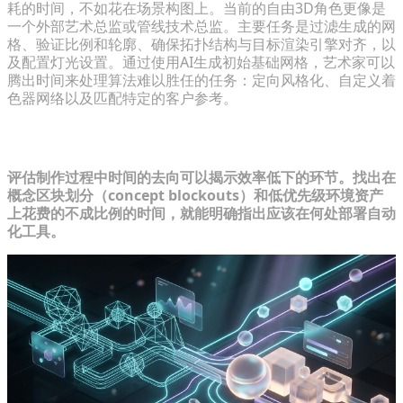
耗的时间，不如花在场景构图上。当前的自由3D角色更像是
一个外部艺术总监或管线技术总监。主要任务是过滤生成的网
格、验证比例和轮廓、确保拓扑结构与目标渲染引擎对齐，以
及配置灯光设置。通过使用AI生成初始基础网格，艺术家可以
腾出时间来处理算法难以胜任的任务：定向风格化、自定义着
色器网络以及匹配特定的客户参考。
第1步：审查当前工作流的瓶颈
评估制作过程中时间的去向可以揭示效率低下的环节。找出在
概念区块划分（concept blockouts）和低优先级环境资产
上花费的不成比例的时间，就能明确指出应该在何处部署自动
化工具。