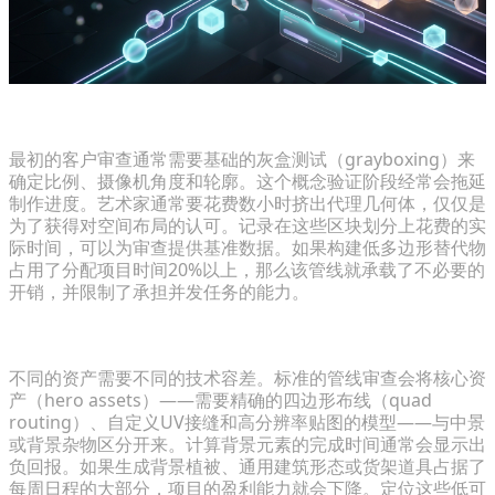
识别概念验证中的低效环节
最初的客户审查通常需要基础的灰盒测试（grayboxing）来
确定比例、摄像机角度和轮廓。这个概念验证阶段经常会拖延
制作进度。艺术家通常要花费数小时挤出代理几何体，仅仅是
为了获得对空间布局的认可。记录在这些区块划分上花费的实
际时间，可以为审查提供基准数据。如果构建低多边形替代物
占用了分配项目时间20%以上，那么该管线就承载了不必要的
开销，并限制了承担并发任务的能力。
评估背景资产的上市时间（Time-to-Market）
不同的资产需要不同的技术容差。标准的管线审查会将核心资
产（hero assets）——需要精确的四边形布线（quad
routing）、自定义UV接缝和高分辨率贴图的模型——与中景
或背景杂物区分开来。计算背景元素的完成时间通常会显示出
负回报。如果生成背景植被、通用建筑形态或货架道具占据了
每周日程的大部分，项目的盈利能力就会下降。定位这些低可