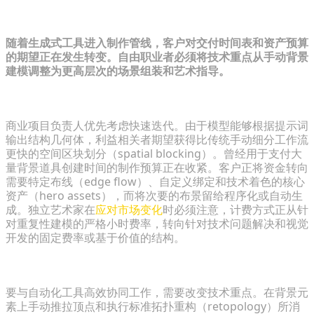
自由3D设计的新现实
随着生成式工具进入制作管线，客户对交付时间表和资产预算
的期望正在发生转变。自由职业者必须将技术重点从手动背景
建模调整为更高层次的场景组装和艺术指导。
生成式AI如何重塑客户需求与预算
商业项目负责人优先考虑快速迭代。由于模型能够根据提示词
输出结构几何体，利益相关者期望获得比传统手动细分工作流
更快的空间区块划分（spatial blocking）。曾经用于支付大
量背景道具创建时间的制作预算正在收紧。客户正将资金转向
需要特定布线（edge flow）、自定义绑定和技术着色的核心
资产（hero assets），而将次要的布景留给程序化或自动生
成。独立艺术家在
应对市场变化
时必须注意，计费方式正从针
对重复性建模的严格小时费率，转向针对技术问题解决和视觉
开发的固定费率或基于价值的结构。
转变思维：从手动建模师到艺术总监
要与自动化工具高效协同工作，需要改变技术重点。在背景元
素上手动推拉顶点和执行标准拓扑重构（retopology）所消