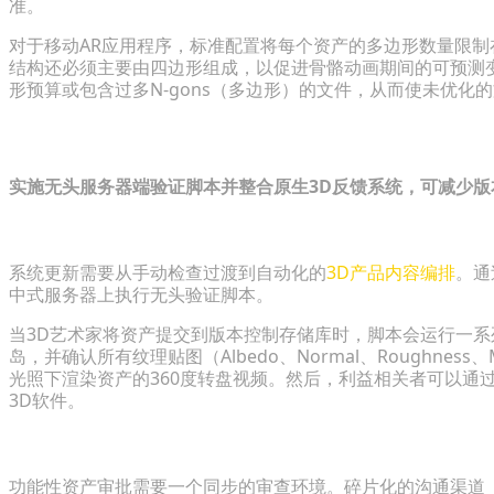
准。
对于移动AR应用程序，标准配置将每个资产的多边形数量限制在50
结构还必须主要由四边形组成，以促进骨骼动画期间的可预测
形预算或包含过多N-gons（多边形）的文件，从而使未优化
简化3D资产审批管道的策略
实施无头服务器端验证脚本并整合原生3D反馈系统，可减少
集成自动化渲染和验证脚本
系统更新需要从手动检查过渡到自动化的
3D产品内容编排
。通
中式服务器上执行无头验证脚本。
当3D艺术家将资产提交到版本控制存储库时，脚本会运行一系
岛，并确认所有纹理贴图（Albedo、Normal、Roughnes
光照下渲染资产的360度转盘视频。然后，利益相关者可以通
3D软件。
集中跨部门反馈循环
功能性资产审批需要一个同步的审查环境。碎片化的沟通渠道