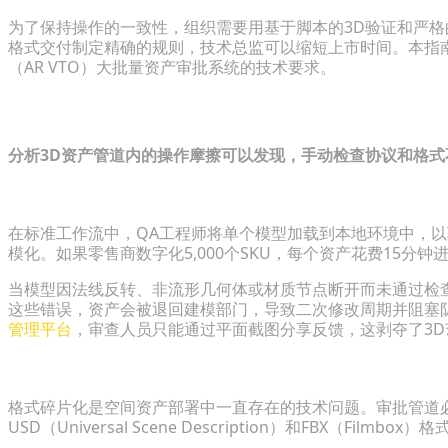
为了保持操作的一致性，组织需要用基于脚本的3D验证和严
格式交付制定精确的规则，技术总监可以缩短上市时间。本指
（AR VTO）大批量资产审批系统的技术要求。
诊断企业3D工作流中的瓶颈
分析3D资产管道内的操作摩擦可以发现，手动检查协议和格式
手动AR资产审查和QA的高昂成本
在标准工作流中，QA工程师将单个模型加载到本地环境中，
模化。如果零售商数字化5,000个SKU，每个资产花费15分钟
当模型因法线反转、非流形几何体或材质节点断开而未通过检
这些错误，资产会被退回建模部门，导致二次修改周期并阻塞队列
管理平台
，审查人员只能通过平面截图分享反馈，这剥夺了3
格式兼容性限制：USD与FBX的权衡
格式碎片化是空间资产部署中一直存在的技术问题。审批管道
USD（Universal Scene Description）和FBX（Fi