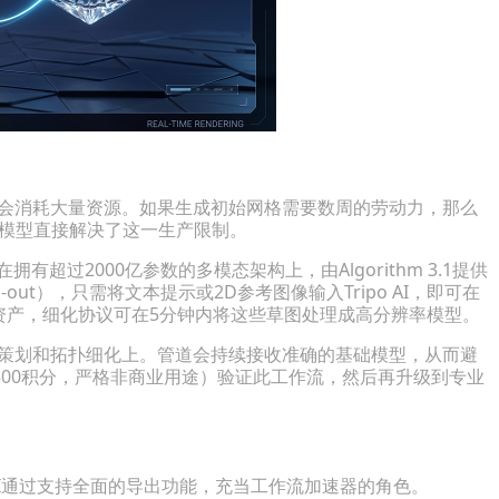
仍会消耗大量资源。如果生成初始网格需要数周的劳动力，那么
成模型直接解决了这一生产限制。
在拥有超过2000亿参数的多模态架构上，由Algorithm 3.1提供
ut），只需将文本提示或2D参考图像输入Tripo AI，即可在
资产，细化协议可在5分钟内将这些草图处理成高分辨率模型。
质策划和拓扑细化上。管道会持续接收准确的基础模型，从而避
00积分，严格非商业用途）验证此工作流，然后再升级到专业
 AI通过支持全面的导出功能，充当工作流加速器的角色。