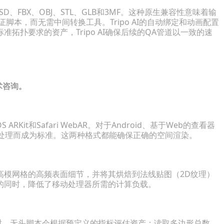
D、FBX、OBJ、STL、GLB和3MF。这种原生兼容性意味着输
的自动验证脚本，而无需中间转换工具。Tripo AI的自动绑定和动画配置
拓扑要求的资产，Tripo AI确保后续的QA管道以一致的速
术咨询。
Kit和Safari WebAR。对于Android、基于Web的查看器
R材质处理而成为标准。这两种格式都能确保正确的空间渲染。
高模网格的高频表面细节，并将其烘焙到法线贴图（2D纹理）
的同时，降低了移动处理器所需的计算负载。
时，无头脚本会根据预定义的指标评估资产：读取多边形总数、