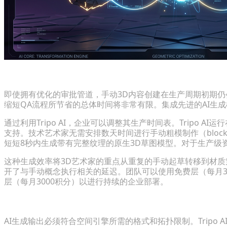
从数周到数分钟：突破起草限制
即使拥有优化的审批管道，手动3D内容创建在生产周期初期
缩短QA流程所节省的总体时间将非常有限。集成先进的AI生
通过利用Tripo AI，企业可以调整其生产时间表。Tripo AI运行
支持。技术艺术家无需安排数天时间进行手动粗模制作（block-o
短短8秒内生成带有完整纹理的原生3D草图模型。对于生产级
这种生成效率将3D艺术家的重点从重复的手动起草转移到材
开了与手动概念执行相关的延迟。团队可以使用免费层（每月3
层（每月3000积分）以进行持续的企业部署。
确保无缝交付至商业AR引擎
AI生成输出必须符合空间引擎所需的格式和拓扑限制。Tripo