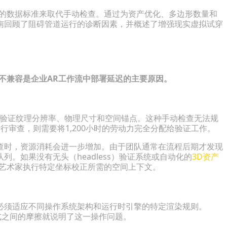
格的数据标准来取代手动检查。通过为资产优化、多边形数量和
南回顾了阻碍管道运行的诊断因素，并概述了增强现实虚拟试穿
不兼容是企业AR工作流中部署延迟的主要原因。
以验证纹理分辨率、物理尺寸和空间锚点。这种手动检查无法规
进行审查，则需要将1,200小时的劳动力完全分配给验证工作。
查时，资源消耗会进一步增加。由于团队通常在流程后期才发现
。如果没有无头（headless）验证系统或自动化的
3D资产
D艺术家执行特定坐标校正所需的空间上下文。
必须适应不同操作系统架构和运行时引擎的特定渲染规则。
lmbox）格式之间的摩擦就说明了这一操作问题。