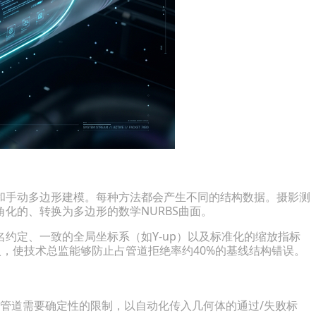
和手动多边形建模。每种方法都会产生不同的结构数据。摄影测
化的、转换为多边形的数学NURBS曲面。
约定、一致的全局坐标系（如Y-up）以及标准化的缩放指标
输入，使技术总监能够防止占管道拒绝率约40%的基线结构错误。
批管道需要确定性的限制，以自动化传入几何体的通过/失败标