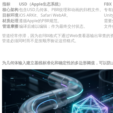
指标
USD（Apple生态系统）
FB
核心架构
包含USD几何体、PBR纹理和动画的归档文件。
专有
目标环境
iOS ARKit、Safari WebAR。
Uni
材质处理
遵循Apple的PBR规范。
需要
管道摩擦
编译后难以编辑；作为最终交付状态。
文件
管道经常停滞，因为在FBX格式下通过Web查看器输出审查的
管道必须同时而不是按顺序验证这些格式。
可扩展VTO管道的核心先决条件
为几何体输入建立基线标准化和确定性的多边形阈值，可以防