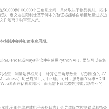
,000到100,000个三角形之间，具体取决于物品类别。拓扑
变形。定义这些限制使基于脚本的验证器能够自动拒绝超过多边
的文件远离手动审查人员。
版本控制冲突并加速审查周期。
过在Blender或Maya等软件中使用Python API，团队可以在集
列检查：测量边界框尺寸、计算总三角形数量、识别重叠的UV
s、Metalness）均已附加且尺寸正确。同时，服务器在标准HDRI
过Web界面评估视觉输出，而无需下载网格数据或启动专业的
（如电子邮件线程或电子表格日志）会导致版本控制错误和指令