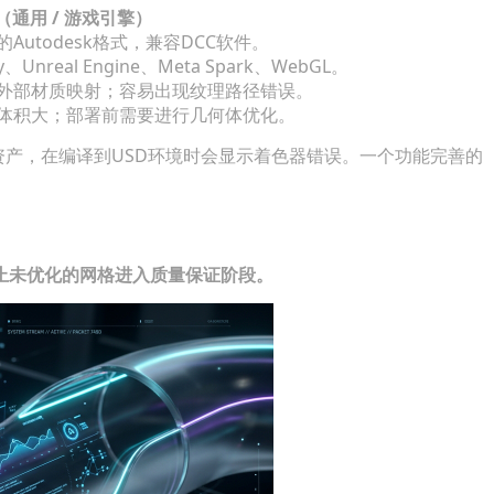
X（通用 / 游戏引擎）
的Autodesk格式，兼容DCC软件。
ty、Unreal Engine、Meta Spark、WebGL。
外部材质映射；容易出现纹理路径错误。
体积大；部署前需要进行几何体优化。
资产，在编译到USD环境时会显示着色器错误。一个功能完善的
止未优化的网格进入质量保证阶段。