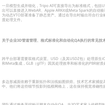
一旦模型生成并细化，Tripo AI可直接导出为标准格式，包括US
出可以直接进入WebAR、Apple ARKit或Meta Spark
为动态VTO部署准备了静态资产。通过在导出时输出符合行业标准
度处理文件。
常见问题解答：企业AR虚拟试穿资产管理
关于企业3D管道管理、格式标准化和自动化QA执行的常见技
AR虚拟试穿的最佳文件格式是什么？
跨平台部署需要双格式设置。USD（及其USDZ包）处理原生iOS AR
和Meta集成，GLB（glTF）因其处理效率和标准化的PB
如何在不损失质量的情况下减少3D模型的多边形数量？
多边形减面依赖于重新拓扑和法线贴图烘焙。技术艺术家捕捉
中。他们将这些细节投影到低模网格上，这在保持视觉准确性
电子商务团队如何自动化3D资产质量保证？
团队通过服务器端验证脚本自动化QA。当3D艺术家上传模型