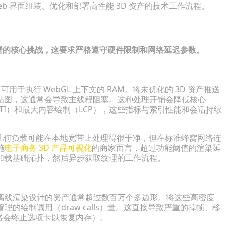
b 界面组装、优化和部署高性能 3D 资产的技术工作流程。
部署的核心挑战，这要求严格遵守硬件限制和网络延迟参数。
于执行 WebGL 上下文的 RAM。将未优化的 3D 资产推送
贴图，这通常会导致主线程阻塞。这种处理开销会降低核心
时间（TTI）和最大内容绘制（LCP），这些指标与索引性能和会话持续
的几何负载可能在本地宽带上处理得很干净，但在标准蜂窝网络连
施
电子商务 3D 产品可视化
的商家而言，超过功能阈值的渲染延
加载基础拓扑，然后异步获取纹理的工作流程。
专为离线渲染设计的资产通常超过数百万个多边形。将这些高密度
理的绘制调用（draw calls）量。这直接导致严重的掉帧、移
览器会终止选项卡以恢复内存）。