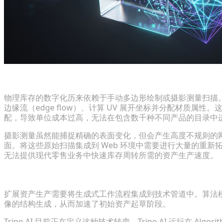
为什么传统建模无法通过电子商务的速度测试
物理库存的数字化历来依赖于手动多边形绘制或摄影测量扫描
边缘流（edge flow）、计算 UV 展开坐标并分配材质属
配，导致单位成本过高，无法在包含数千种不同产品的目录中
摄影测量虽然能捕捉精确的表面变化，但会产生高度不规则的
面。将这些原始扫描集成到 Web 环境中需要进行大量的重
无法提供现代零售业务中快速库存周转所需的资产生产速度。
采用生成式 AI 实现从概念到资产的快速工作流程
扩展资产生产需要将生成式工作流程集成到技术管道中。算法
像的结构生成，从而加速了初始资产起草阶段。
Tripo AI 目前正在定义这种技术转变。Tripo AI 运行在 Alg