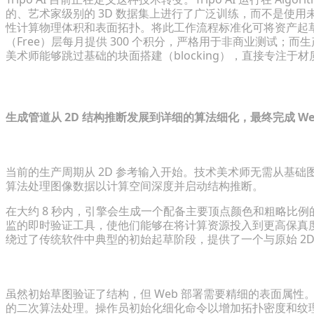
的、艺术家级别的 3D 数据集上进行了广泛训练，而不是使
性计算物理体积和表面拓扑。将此工作流程标准化可将资产起草时间
（Free）层每月提供 300 个积分，严格用于非商业测试；而生
美术师能够跳过基础的块面搭建（blocking），直接专注于
逐步指南：生成适用于 Web 的 3D 模型
生成管道从 2D 结构推断发展到详细的算法细化，最终完成 W
将 2D 产品图像即时转换为 3D 草图
当前的生产周期从 2D 参考输入开始。技术美术师无需从基础图元
算法处理图像数据以计算空间深度并启动结构推断。
在大约 8 秒内，引擎会生成一个配备主要顶点颜色和粗略比例
监的即时验证工具，使他们能够在将计算资源投入到更高保真
绕过了传统软件中典型的初始起草阶段，提供了一个与原始 2
细化高保真细节和纹理以实现逼真度
虽然初始草图验证了结构，但 Web 部署需要精细的表面属性。
的二次算法处理。操作员初始化细化命令以增加拓扑密度和纹