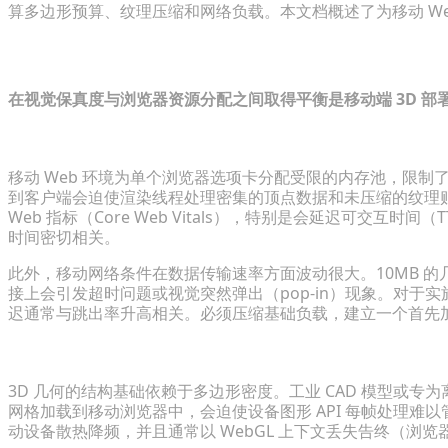
算多边形预算、纹理压缩和网络负载。本文档概述了为移动 We
诊断 3D 电子商务的移动 Web 限制
在视觉保真度与浏览器资源分配之间取得平衡是移动端 3D 
分析带宽和浏览器渲染瓶颈
移动 Web 环境为单个浏览器选项卡分配受限的内存池，限制了可用
到客户端会迫使渲染线程处理密集的顶点数据和未压缩的纹理
Web 指标（Core Web Vitals），特别是会延迟可交互
时间密切相关。
此外，移动网络条件在数据传输速率方面波动很大。10MB 
接上会引发超时问题或视觉突然弹出（pop-in）现象。对于实
迟通常与跳出率升高相关。必须压缩基础负载，建立一个首先
多边形数量对移动端用户体验的关键影响
3D 几何的结构基础依赖于多边形密度。工业 CAD 模型或
网格加载到移动浏览器中，会迫使设备图形 API 每帧处理难以管
动设备散热降频，并且通常以 WebGL 上下文丢失告终（浏