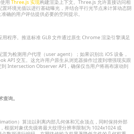
会使用
Three.js 实现
构建渲染上下文。Three.js 允许直接访问相
配置环境光值以进行基础曝光，并结合平行光节点来计算动态阴
幕上准确的用户评估提供必要的空间提示。
序。推送标准 GLB 文件通过原生 Chrome 渲染引擎满足
配置为检测用户代理（user agent）；如果识别出 iOS 设备，
ck Look API 交互。这允许用户原生从浏览器操作过渡到增强现实跟
ersection Observer API，确保仅当用户将画布滚动到
技术查询。
cimation）算法以剥离内部几何体和冗余顶点，同时保持外部
贴图，根据对象优先级将最大纹理分辨率限制为 1024x1024 或
raco 对顶点数据进行编码，在网络传输之前显著降低文件的几何权重。