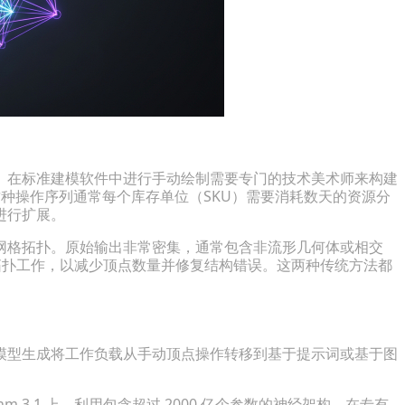
。在标准建模软件中进行手动绘制需要专门的技术美术师来构建
性。这种操作序列通常每个库存单位（SKU）需要消耗数天的资源分
进行扩展。
网格拓扑。原始输出非常密集，通常包含非流形几何体或相交
新拓扑工作，以减少顶点数量并修复结构错误。这两种传统方法都
模型生成将工作负载从手动顶点操作转移到基于提示词或基于图
orithm 3.1 上，利用包含超过 2000 亿个参数的神经架构，在专有