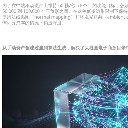
为了在中端移动硬件上维持 60 帧/秒（FPS）的功能目标
50,000 到 100,000 个三角形之间。在这种低多边形
使用法线贴图（normal mapping）和环境光遮蔽（ambie
体计算成本的情况下伪造深度。
重构 3D 资产创建管道
从手动资产创建过渡到算法生成，解决了大批量电子商务目录