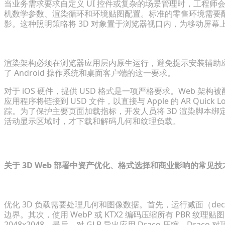
当业务需求要求自定义 UI 控件或复杂的场景管理时，工程师
机数学参数、渲染循环和环境贴图配置。标准的零售环境需要
影。这种照明策略将 3D 对象置于浏览器视口内，为移动屏
在无需繁重插件的情况下确保跨平台兼容性
渲染架构必须在浏览器应用层内原生运行，避免提示安装辅助应用程
了 Android 操作系统和桌面客户端的这一要求。
对于 iOS 硬件，提供 USD 格式是一项严格要求。Web 架构被
应用程序将链接到 USD 文件，以直接与 Apple 的 AR Qui
踪。为了保护主要页面加载指标，开发人员将 3D 渲染脚本绑定到 Int
活动显示区域时，才下载和解码几何和纹理负载。
常见问题解答（FAQ）
关于 3D Web 部署中资产优化、格式选择和商业影响的常见
如何减小移动 Web 浏览器的 3D 模型文件大小？
优化 3D 负载需要处理几何和图像数据。首先，运行减面（de
边界。其次，使用 WebP 或 KTX2 编码压缩所有 PBR 纹理
2048x2048。最后，对 GLB 导出应用 Draco 压缩。D