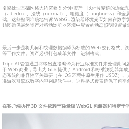
引擎处理基础网格大约需要 5 分钟/资产，以计算精确的边缘
（albedo）、法线（normal）、粗糙度（roughness）和金
础。这些贴图准确地告诉 WebGL 渲染器环境光应如何在数
贴图确保最终资产对移动浏览器环境中配置的动态照明设置做
自动导出为移动端原生格式（USDZ/GLB）
最后一步是将几何和纹理数据编译为标准的 Web 交付格式。浏览
等工作文件。资产必须打包成单文件二进制格式。
Tripo AI 管道通过将输出直接编译为行业标准文件来处理此问题，
于 Web 商业，导出为 GLB 提供了 Android 和标准浏览器
态系统的兼容性至关重要（在 iOS 环境中原生用作 USDZ）。
准游戏引擎或数字内容创建软件中。这种格式覆盖确保了跨平台暂
在移动浏览器中部署交互式模型
在客户端执行 3D 文件依赖于轻量级 WebGL 包装器和特