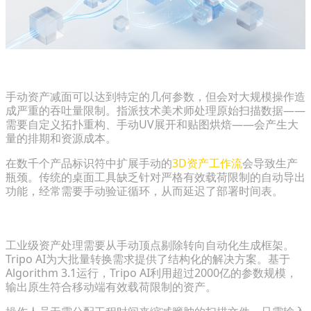
为什么手动多边形减面无法满足大型产品目录的需求
手动资产减面可以达到特定的几何参数，但会对大规模操作造
成严重的吞吐量限制。指派技术美术师处理原始扫描数据——
需要自定义拓扑重构、手动UV展开和贴图烘焙——会产生大
量的排期和资源成本。
在数千个产品标识符中扩展手动的
3D资产工作流
会导致生产
瓶颈。传统的桌面工具缺乏针对严格有效载荷限制的自动导出
功能，经常需要手动验证循环，从而延迟了部署时间表。
利用AI快速生成原生的、适用于Web的3D模型
工业级资产处理需要从手动顶点剔除转向自动化生成框架。
Tripo AI为大批量转换需求提供了结构化的解决方案。基于
Algorithm 3.1运行，Tripo AI利用超过2000亿的参数规模，
输出原生符合移动端有效载荷限制的资产。