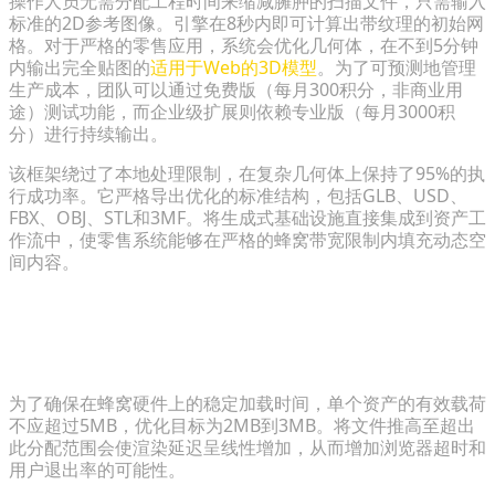
操作人员无需分配工程时间来缩减臃肿的扫描文件，只需输入
标准的2D参考图像。引擎在8秒内即可计算出带纹理的初始网
格。对于严格的零售应用，系统会优化几何体，在不到5分钟
内输出完全贴图的
适用于Web的3D模型
。为了可预测地管理
生产成本，团队可以通过免费版（每月300积分，非商业用
途）测试功能，而企业级扩展则依赖专业版（每月3000积
分）进行持续输出。
该框架绕过了本地处理限制，在复杂几何体上保持了95%的执
行成功率。它严格导出优化的标准结构，包括GLB、USD、
FBX、OBJ、STL和3MF。将生成式基础设施直接集成到资产工
作流中，使零售系统能够在严格的蜂窝带宽限制内填充动态空
间内容。
常见问题解答 (FAQ)
基于Web的3D模型的理想最大文件大小是多少？
为了确保在蜂窝硬件上的稳定加载时间，单个资产的有效载荷
不应超过5MB，优化目标为2MB到3MB。将文件推高至超出
此分配范围会使渲染延迟呈线性增加，从而增加浏览器超时和
用户退出率的可能性。