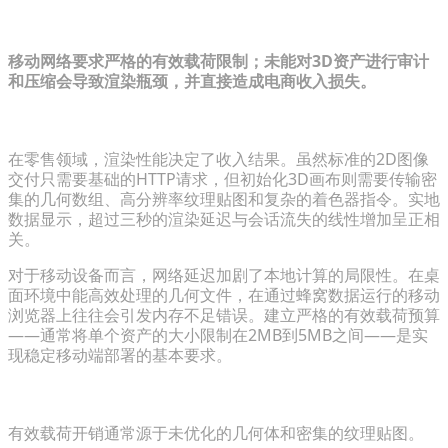
诊断移动端3D带宽困境
移动网络要求严格的有效载荷限制；未能对3D资产进行审计
和压缩会导致渲染瓶颈，并直接造成电商收入损失。
分析3D加载时间对电商转化的影响
在零售领域，渲染性能决定了收入结果。虽然标准的2D图像
交付只需要基础的HTTP请求，但初始化3D画布则需要传输密
集的几何数组、高分辨率纹理贴图和复杂的着色器指令。实地
数据显示，超过三秒的渲染延迟与会话流失的线性增加呈正相
关。
对于移动设备而言，网络延迟加剧了本地计算的局限性。在桌
面环境中能高效处理的几何文件，在通过蜂窝数据运行的移动
浏览器上往往会引发内存不足错误。建立严格的有效载荷预算
——通常将单个资产的大小限制在2MB到5MB之间——是实
现稳定移动端部署的基本要求。
识别关键瓶颈：多边形密度与纹理冗余
有效载荷开销通常源于未优化的几何体和密集的纹理贴图。