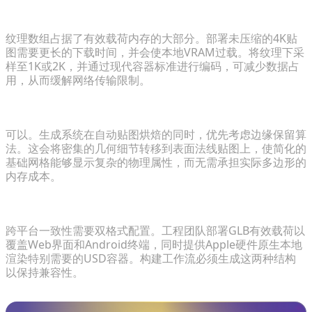
纹理分辨率如何直接影响移动端加载速度？
纹理数组占据了有效载荷内存的大部分。部署未压缩的4K贴
图需要更长的下载时间，并会使本地VRAM过载。将纹理下采
样至1K或2K，并通过现代容器标准进行编码，可减少数据占
用，从而缓解网络传输限制。
自动化生成工具在优化过程中能否保留细节？
可以。生成系统在自动贴图烘焙的同时，优先考虑边缘保留算
法。这会将密集的几何细节转移到表面法线贴图上，使简化的
基础网格能够显示复杂的物理属性，而无需承担实际多边形的
内存成本。
哪种3D文件格式最适合跨平台移动AR？
跨平台一致性需要双格式配置。工程团队部署GLB有效载荷以
覆盖Web界面和Android终端，同时提供Apple硬件原生本地
渲染特别需要的USD容器。构建工作流必须生成这两种结构
以保持兼容性。