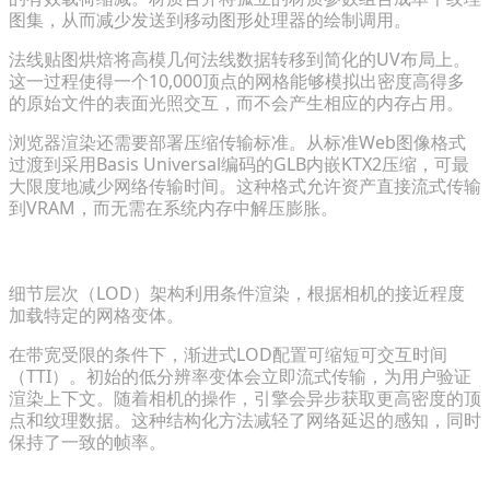
图集，从而减少发送到移动图形处理器的绘制调用。
法线贴图烘焙将高模几何法线数据转移到简化的UV布局上。
这一过程使得一个10,000顶点的网格能够模拟出密度高得多
的原始文件的表面光照交互，而不会产生相应的内存占用。
浏览器渲染还需要部署压缩传输标准。从标准Web图像格式
过渡到采用Basis Universal编码的GLB内嵌KTX2压缩，可最
大限度地减少网络传输时间。这种格式允许资产直接流式传输
到VRAM，而无需在系统内存中解压膨胀。
实施细节层次（LOD）以实现渐进式渲染
细节层次（LOD）架构利用条件渲染，根据相机的接近程度
加载特定的网格变体。
在带宽受限的条件下，渐进式LOD配置可缩短可交互时间
（TTI）。初始的低分辨率变体会立即流式传输，为用户验证
渲染上下文。随着相机的操作，引擎会异步获取更高密度的顶
点和纹理数据。这种结构化方法减轻了网络延迟的感知，同时
保持了一致的帧率。
克服格式与流媒体限制