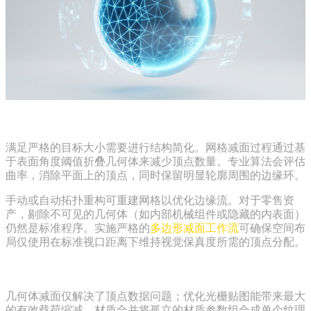
网格减面与拓扑简化最佳实践
满足严格的目标大小需要进行结构简化。网格减面过程通过基
于表面角度阈值折叠几何体来减少顶点数量。专业算法会评估
曲率，消除平面上的顶点，同时保留明显轮廓周围的边缘环。
手动或自动拓扑重构可重建网格以优化边缘流。对于零售资
产，剔除不可见的几何体（如内部机械组件或隐藏的内表面）
仍然是标准程序。实施严格的
多边形减面工作流
可确保空间布
局仅使用在标准视口距离下维持视觉保真度所需的顶点分配。
纹理压缩、烘焙与材质合并
几何体减面仅解决了顶点数据问题；优化光栅贴图能带来最大
的有效载荷缩减。材质合并将孤立的材质参数组合成单个纹理