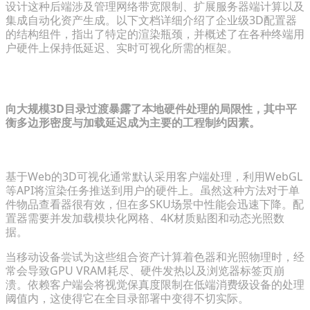
设计这种后端涉及管理网络带宽限制、扩展服务器端计算以及
集成自动化资产生成。以下文档详细介绍了企业级3D配置器
的结构组件，指出了特定的渲染瓶颈，并概述了在各种终端用
户硬件上保持低延迟、实时可视化所需的框架。
诊断多SKU性能瓶颈
向大规模3D目录过渡暴露了本地硬件处理的局限性，其中平
衡多边形密度与加载延迟成为主要的工程制约因素。
为什么客户端渲染无法应对大容量目录
基于Web的3D可视化通常默认采用客户端处理，利用WebGL
等API将渲染任务推送到用户的硬件上。虽然这种方法对于单
件物品查看器很有效，但在多SKU场景中性能会迅速下降。配
置器需要并发加载模块化网格、4K材质贴图和动态光照数
据。
当移动设备尝试为这些组合资产计算着色器和光照物理时，经
常会导致GPU VRAM耗尽、硬件发热以及浏览器标签页崩
溃。依赖客户端会将视觉保真度限制在低端消费级设备的处理
阈值内，这使得它在全目录部署中变得不切实际。