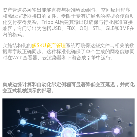
资产管道必须输出能够直接与标准Web组件、空间应用程序
和离线渲染器接口的文件。受限于专有扩展名的模型会使自动
化交付变得复杂。Tripo AI构建其输出以确保与行业标准直接
兼容，专门导出为包括USD、FBX、OBJ、STL、GLB和3MF在
内的格式。
实施结构化的
多SKU资产管理
系统可确保这些文件与相关的数
据库字段正确同步。这种标准化确保了单个生成的网格能够同
时在Web查看器、云渲染器和下游合成引擎中运行。
优化电子商务工作流的交付
集成边缘计算和自动化绑定例程可显著降低交互延迟，并简化
交互式机械演示的部署。