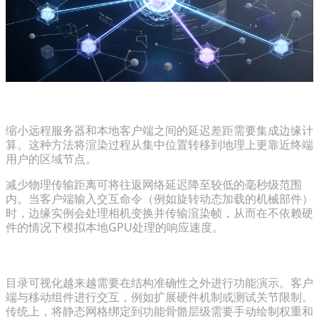
集成边缘计算以实现低延迟交互
缩小远程服务器和本地客户端之间的延迟差距需要集成边缘计
算。这种方法将渲染过程从集中位置转移到地理上更靠近终端
用户的区域节点。
减少物理传输距离可将往返网络延迟降至较低的毫秒级范围
内。当客户端输入交互命令（例如旋转动态加载的机械部件）
时，边缘实例会处理相机变换并传输渲染帧，从而在不依赖硬
件的情况下模拟本地GPU处理的响应速度。
用于交互式产品演示的自动绑定
目录可视化越来越需要在结构准确性之外进行功能演示。客户
端与移动组件进行交互，例如扩展硬件机制或测试关节限制。
传统上，将静态网格绑定到功能骨骼层级需要手动绘制权重和