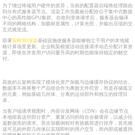
为了绕过终端用户硬件的差异，当前的配置器后端将处理路由
到分布式服务器节点。渲染工作负载被分配给位于集中式数据
中心的高性能GPU集群。在收到变体请求后，服务器会编译
不同的网格结构，加载材质属性，计算光照，并输出压缩的交
互式视觉流。
部署
实时3D渲染
基础设施使服务器能够独立于用户的本地规
格计算场景更新。企业框架根据活动连接请求动态分配计算资
源，即使在并发用户访问量升高的时期也能保持稳定的帧交
付。
动态资产加载与缓存协议
高效的云架构实现了模块化资产加载与边缘缓存协议的结合。
数据库不再将整个产品组合作为离散文件托管，而是存储孤立
的元素，例如基础几何体、分离的运动部件和独立的纹理目
录。
当客户端请求视图时，内容分发网络（CDN）会在边缘节点
本地组装这些部分资产。重复访问的组合会被缓存，以减少往
返数据库的请求。异步加载例程对有效载荷进行排序，首先推
送可见的外部几何体以实现即时的用户交互，而内部或被遮挡