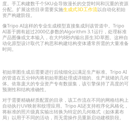
度。手工构建数千个SKU会导致漫长的交货时间和沉重的资源
分配。扩展这些目录需要实施
生成式3D工作流
以自动化初始
资产构建阶段。
像Tripo AI这样的专业生成模型直接集成到该管道中。Tripo
AI基于拥有超过2000亿参数的Algorithm 3.1运行，处理标准
产品图像或文本输入，在大约8秒内输出原生3D草图。这种自
动化原型设计取代了构思和构建结构变体通常所需的大量准备
时间。
自动化高保真几何体和纹理变体
初始草图生成后需要进行后续细化以满足生产标准。Tripo AI
的管道在五分钟内将初始草图处理成详细的、生产就绪的几何
体。依靠庞大的专业资产专有数据集，该引擎保持了高度的可
预测性和结构准确性。
对于需要精确材质配置的目录，该工作流在不同的网格结构上
自动执行UV映射和纹理应用。Tripo AI还支持程序化风格化，
将标准的照片级真实输出转换为特定的几何格式（如体素布
局）以用于不同的活动，而无需操作员重新启动建模阶段。
跨平台兼容性的标准化格式转换