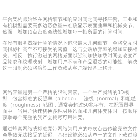
权衡：多边形数量与实时延迟
平台架构师始终在网格细节和响应时间之间寻找平衡。工业和
有机模型需要高多边形数量来准确显示表面曲率和机械关节。
然而，增加顶点密度会线性增加每一帧所需的计算时间。
在没有服务器端计算的情况下追求最大几何细节，会将交互时
间指标推高至不可接受的阈值，这与会话放弃率的增加直接相
关。相反，执行激进的网格减面以强制加快加载时间会改变产
品轮廓和纹理映射，增加用户不满和产品退货的可能性。解决
这一限制必须将渲染工作负载从客户端设备上移开。
评估动态配置中的带宽限制
网络容量是另一个严格的限制因素。一个生产就绪的3D模
型，包含标准的反照率（albedo）、法线（normal）和粗糙
度（roughness）贴图，通常会超过50兆字节。在配置器界
面中，当用户快速切换多种材质饰面和几何体变体时，按顺序
获取每个完整的资产会耗尽可用带宽。
通过蜂窝网络或标准宽带网络为用户的每次点击传输完整文件
会导致无法接受的延迟。基础设施必须从单一的文件下载过渡