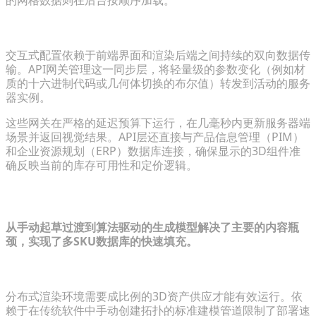
的网格数据则在后台按顺序加载。
用于实时参数同步的API网关
交互式配置依赖于前端界面和渲染后端之间持续的双向数据传
输。API网关管理这一同步层，将轻量级的参数变化（例如材
质的十六进制代码或几何体切换的布尔值）转发到活动的服务
器实例。
这些网关在严格的延迟预算下运行，在几毫秒内更新服务器端
场景并返回视觉结果。API层还直接与产品信息管理（PIM）
和企业资源规划（ERP）数据库连接，确保显示的3D组件准
确反映当前的库存可用性和定价逻辑。
解决3D资产生成的规模化问题
从手动起草过渡到算法驱动的生成模型解决了主要的内容瓶
颈，实现了多SKU数据库的快速填充。
用AI驱动的工作流取代手动建模
分布式渲染环境需要成比例的3D资产供应才能有效运行。依
赖于在传统软件中手动创建拓扑的标准建模管道限制了部署速