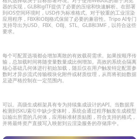
格式选择取决于目标部署环境。对于使用WebGL的基于浏览
器的实现，GLB和glTF提供了必要的压缩和快速解析。在部署
到iOS空间环境时，USD作为标准格式。对于较重的工业渲染
应用程序，FBX和OBJ格式保留了必要的兼容性。Tripo AI专门
支持导出为USD、FBX、OBJ、STL、GLB和3MF，以符合这些
要求。
多SKU变量如何影响Web加载时间？
每个可配置选项都会增加离散的有效载荷需求。如果按顺序传
输，总加载时间将随变量数量成比例增加。高效的系统会隔离
核心基础几何体进行初始加载，随后仅在用户触发特定配置参
数时才异步流式传输模块化附件或材质纹理，从而将初始数据
足迹严格控制在一定范围内。
生成模型可以直接集成到云渲染管道中吗？
可以。高级生成框架具有专为持续集成设计的API。当数据库
检测到SKU索引中缺少变体时，系统会通过程序触发生成模型
以输出所需的几何体，应用标准材质贴图，符合支持的格式，
并将最终资产直接写入映射到云渲染服务的存储库中。