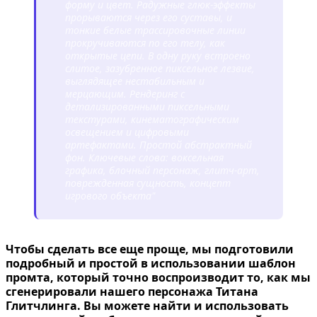
форму и цвет. Радужные глюк-эффекты
прорываются через его суставы, и
тонкие белые трассировочные линии
прокручиваются по его телу, как
открытые цепи. В одну руку встроено
слитое, зазубренное пиксельное лезвие,
выглядящее нестабильным и
мерцающим. Рендеринг с
детализированными пиксельными
текстурами, кинематографическим
освещением и цифровыми
артефактами. Простой абстрактный
фон. Ключевые слова: воксельная
графика, блочный персонаж, глитч-арт,
поврежденная сущность, концепт
игрового объекта"
Чтобы сделать все еще проще, мы подготовили
подробный и простой в использовании шаблон
промта, который точно воспроизводит то, как мы
сгенерировали нашего персонажа Титана
Глитчлинга. Вы можете найти и использовать