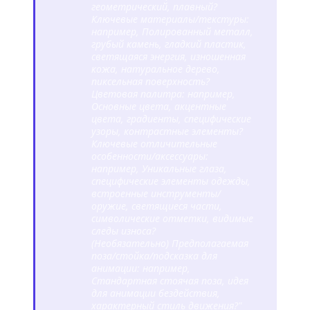
геометрический, плавный?
Ключевые материалы/текстуры:
например, Полированный металл,
грубый камень, гладкий пластик,
светящаяся энергия, изношенная
кожа, натуральное дерево,
пиксельная поверхность?
Цветовая палитра:
например,
Основные цвета, акцентные
цвета, градиенты, специфические
узоры, контрастные элементы?
Ключевые отличительные
особенности/аксессуары:
например, Уникальные глаза,
специфические элементы одежды,
встроенные инструменты/
оружие, светящиеся части,
символические отметки, видимые
следы износа?
(Необязательно) Предполагаемая
поза/стойка/подсказка для
анимации:
например,
Стандартная стоячая поза, идея
для анимации бездействия,
характерный стиль движения?
"