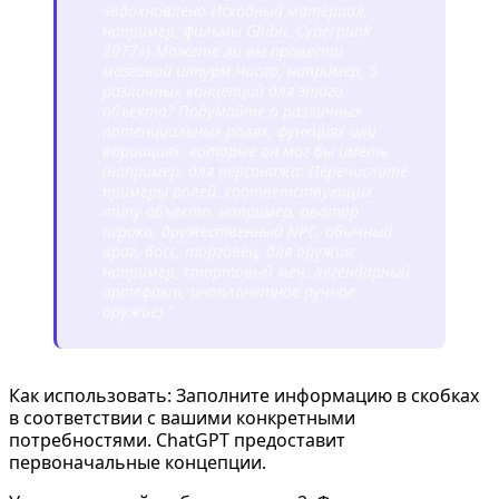
«вдохновлено
Исходный материал,
например, фильмы Ghibli, Cyberpunk
2077
»).
Можете ли вы провести
мозговой штурм
Число, например, 5
различных концепций для этого
объекта? Подумайте о различных
потенциальных ролях, функциях или
вариациях, которые он мог бы иметь
(например, для персонажа:
Перечислите
примеры ролей, соответствующих
типу объекта, например, аватар
игрока, дружественный NPC, обычный
враг, босс, торговец
; для оружия:
например, стартовый меч, легендарный
артефакт, инопланетное ручное
оружие
)."
Как использовать: Заполните информацию в скобках
в соответствии с вашими конкретными
потребностями. ChatGPT предоставит
первоначальные концепции.