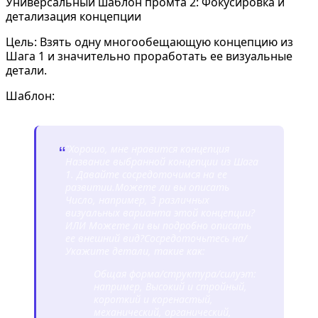
Универсальный шаблон промта 2: Фокусировка и
детализация концепции
Цель: Взять одну многообещающую концепцию из
Шага 1 и значительно проработать ее визуальные
детали.
Шаблон:
"Хорошо, мне нравится концепция
“
Название выбранной концепции из Шага
1
. Давайте сосредоточимся на ее
развитии.
Можете ли вы описать
Число, например, 3
различных
визуальных варианта этой концепции?
ИЛИ Можете ли вы подробно описать
ее внешний вид?
Сосредоточьтесь на/
Укажите детали, такие как:
Общая форма/структура/силуэт:
например, Высокий и стройный,
короткий и коренастый,
механический, органический,