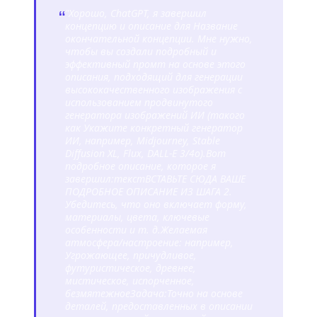
"Хорошо, ChatGPT, я завершил
“
концепцию и описание для
Название
окончательной концепции
. Мне нужно,
чтобы вы создали подробный и
эффективный промт на основе этого
описания, подходящий для генерации
высококачественного изображения с
использованием продвинутого
генератора изображений ИИ (такого
как
Укажите конкретный генератор
ИИ, например, Midjourney, Stable
Diffusion XL, Flux, DALL-E 3/4o
).
Вот
подробное описание, которое я
завершил:
текст
ВСТАВЬТЕ СЮДА ВАШЕ
ПОДРОБНОЕ ОПИСАНИЕ ИЗ ШАГА 2.
Убедитесь, что оно включает форму,
материалы, цвета, ключевые
особенности и т. д.
Желаемая
атмосфера/настроение:
например,
Угрожающее, причудливое,
футуристическое, древнее,
мистическое, испорченное,
безмятежное
Задача:
Точно на основе
деталей, предоставленных в описании