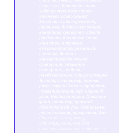
описательные ключевые слова,
такие как:
Ключевое слово
художественного стиля
,
Ключевое слово жанра
,
Ключевое слово предмета,
например, дизайн персонажа,
концепция существа, дизайн
предмета
,
Ключевые слова
качества, например,
высокодетализированный,
сложные детали,
кинематографическое
освещение, объемное
освещение, шедевр
,
Необязательно: Ракурс камеры/
Тип кадра, например, полный
рост, крупный план портрета,
изометрический вид, широкий
угол
,
Необязательно: Описание
фона, например, простой
абстрактный фон, детальный
лесной пейзаж, прозрачный фон
.
Стремиться к промту,
оптимизированному для
получения высококачественного,