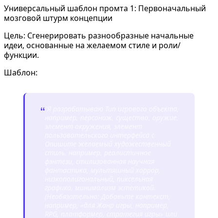
Универсальный шаблон промта 1: Первоначальный
мозговой штурм концепции
Цель: Сгенерировать разнообразные начальные
идеи, основанные на желаемом стиле и роли/
функции.
Шаблон:
"Я разрабатываю
Тип игрового объекта,
“
например, персонаж, существо, оружие,
элемент окружения, элемент
пользовательского интерфейса
с
Опишите желаемый художественный
стиль, например, реалистичное
фэнтези, стилизованная научная
фантастика, мультяшный хоррор,
низкополигональный, пиксельная
графика, минимализм
эстетикой.
(Необязательно: Добавьте контекст,
например, «для
Жанр игры, например,
RPG, платформер, стратегия
игры» или