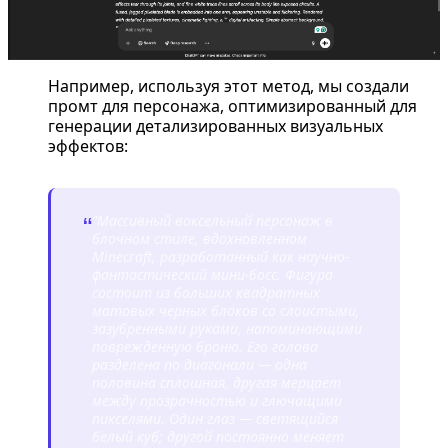
Например, используя этот метод, мы создали
промт для персонажа, оптимизированный для
генерации детализированных визуальных
эффектов:
"Массивный воксельный персонаж в
“
блочном стиле, вдохновленном
Minecraft, разработанный как научно-
фантастический мини-босс. Фигура
состоит из больших квадратных
матовых черных блоков со слоистыми,
зазубренными руками, напоминающими
поврежденную броню. Его голова
разделена по диагонали — одна
половина сплошная, другая мерцает
между прозрачностью и глючащими
пикселями. Один глаз — светящийся
белый куб; другой постоянно меняет