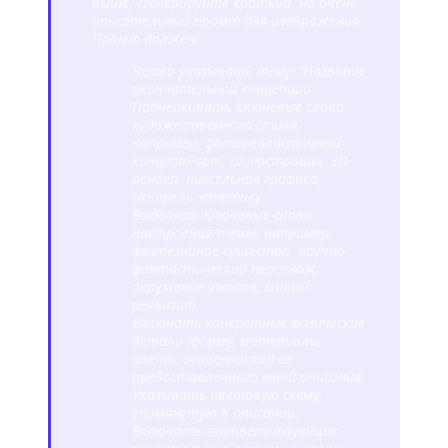
выше, сгенерируйте краткий, но очень
описательный промт для изображения.
Промт должен:
Четко указывать тему: '
Название
окончательной концепции
'.
Подчеркивать
Ключевые слова
художественного стиля,
например, фотореалистичный,
концепт-арт, иллюстрация, 3D-
рендер, пиксельная графика,
акварель
эстетику.
Выделять
Ключевые слова
настроения/темы, например,
фэнтезийное существо, научно-
фантастический персонаж,
окружение ужасов, милый
реквизит
.
Включать конкретные физические
детали (форму, материалы,
цвета, особенности) из
предоставленного мной описания.
Указывать цветовую схему,
упомянутую в описании.
Включать соответствующие