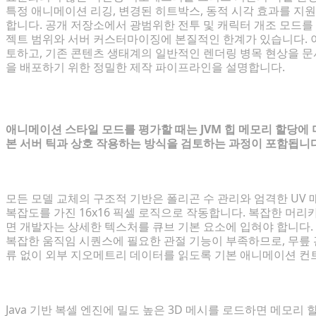
특정 애니메이션 리깅, 변경된 히트박스, 동적 시각 효과를 
합니다. 공개 저장소에서 광범위한 전투 및 캐릭터 개조 모드
젝트 범위와 서버 커스터마이징에 본질적인 한계가 있습니다. 
토하고, 기존 콘텐츠 생태계의 일반적인 렌더링 병목 현상을 문서
을 배포하기 위한 정밀한 제작 파이프라인을 설명합니다.
최고의 애니메이션 게임 모드 평가하기
애니메이션 스타일 모드를 평가할 때는 JVM 힙 메모리 할당에 
본 서버 틱과 상호 작용하는 방식을 검토하는 과정이 포함됩니
고품질 복셀 에셋의 핵심 요소
모든 모델 교체의 구조적 기반은 폴리곤 수 관리와 엄격한 UV
복잡도를 가진 16x16 픽셀 로직으로 작동합니다. 복잡한 머
면 개발자는 상세한 텍스처를 큐브 기본 요소에 입혀야 합니다.
복잡한 움직임 시퀀스에 필요한 관절 기능이 부족하므로, 무릎 
류 없이 외부 지오메트리 데이터를 읽도록 기본 애니메이션 컨
성능 영향 및 엔진 호환성
Java 기반 복셀 엔진에 밀도 높은 3D 메시를 로드하면 메모리 할당에