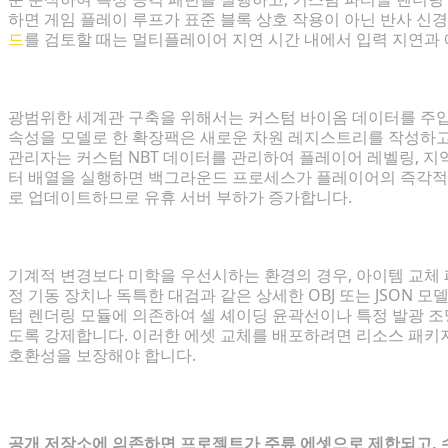
하면 게임 플레이 루프가 표준 블록 상호 작용이 아닌 반사 신
드
를 검토할 때는 멀티플레이어 지연 시간 내에서 입력 지연과
세계관 구축 및 애니메이션 설정을 위한 최고의 확장팩
광범위한 세계관 구축을 위해서는 커스텀 바이옴 데이터를 주입
속성을 모델로 한 확장팩은 새로운 차원 레지스트리를 작성하고
관리자는 커스텀 NBT 데이터를 관리하여 플레이어 레벨링, 지역
터 배열을 실행하면 백그라운드 프로세스가 플레이어의 즉각적
로 업데이트하므로 유휴 서버 부하가 증가합니다.
눈에 띄는 시각적 요소, 무기 및 텍스처 교체
기계적 변경보다 미학을 우선시하는 환경의 경우, 아이템 교체 
정 기동 장치나 독특한 대검과 같은 상세한 OBJ 또는 JSON
텀 렌더링 모듈에 의존하여 셀 셰이딩 윤곽선이나 특정 발광 
도록 강제합니다. 이러한 에셋 교체를 배포하려면 리소스 패키
호환성을 보장해야 합니다.
사전 패키지된 콘텐츠의 숨겨진 한계
공개 저장소에 의존하면 프로젝트가 주류 에셋으로 제한되고, 